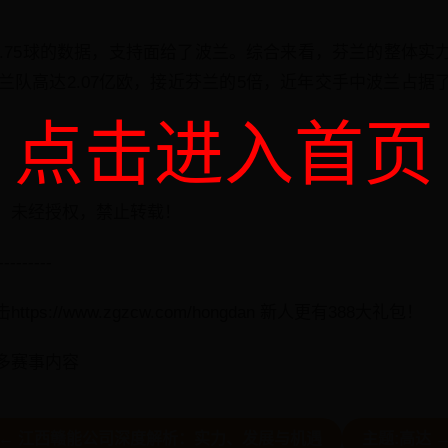
-0.75球的数据，支持面给了波兰。综合来看，芬兰的整体
波兰队高达2.07亿欧，接近芬兰的5倍，近年交手中波兰占
点击进入首页
，未经授权，禁止转载！
---------
s://www.zgzcw.com/hongdan 新人更有388大礼包！
多赛事内容
← 江西赣能公司深度解析：实力、发展与机遇
主题:高达 