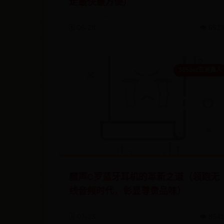
走最快最方便）
🗓️ 06-28
👁️ 651
365bet亚洲真人
魔声C罗蓝牙耳机的革新之道（领跑无
线音频时代，彰显尊贵品味）
🗓️ 07-23
👁️ 854