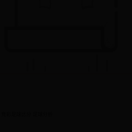
 竞彩足球比分 足球分析