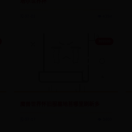
塔尔世界杯
3
🗓️ 07-01
👁️ 4394
365500
魔兽世界怀旧服墓地苔哪里刷新多
🗓️ 07-17
👁️ 3409
1