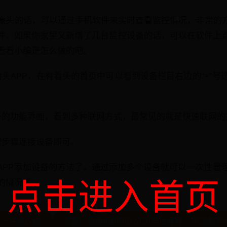
像头的话，可以通过手机软件来实时查看监控情况，非常的方
件。如果你家里又新增了几台监控设备的话，可以在软件上
看看小编是怎么做的吧。
头APP，在有看头的首页中可以看到设备栏目右边的“+”号
备的功能界面，看到多种联网方式，最常见的就是快速联网的
程步骤连接设备即可。
APP添加设备的方法了。通过添加多个设备就可以一次性管
的情况了。
点击进入首页
落一共多少级
官宣！南美4国申办2030年世界杯，中国最早