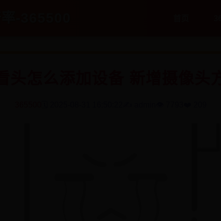
率-365500
首页
3
看头怎么添加设备 新增摄像头
365500
🗓️ 2025-08-31 16:50:22
✍️ admin
👁️ 7793
❤️ 209