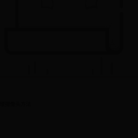
新增摄像头方法