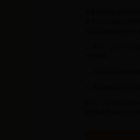
家里有安装智能网络摄
非常主流的网络监控软
怎么添加摄像头的用户
1、首先，点击打开有看
点击新增。
2、然后可以在添加设
3、最后根据官方的流
好了，以上就是有看头
的监控家里或者办公室
← 2、部落冲突里部