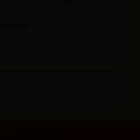
3412身份证
🗓️ 10-01
👁️ 1376
erved.