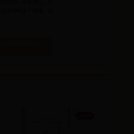
财运文化、道家修行、辟
八字命理等多个领域。返
础自制操作系统的软
365500