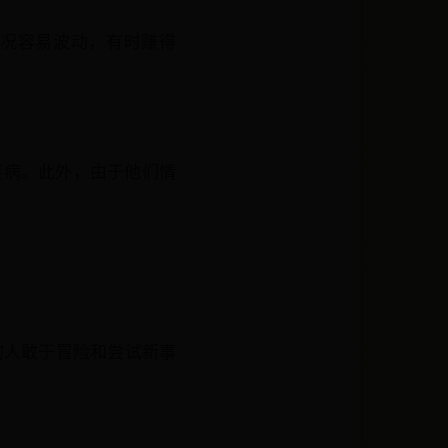
状况容易波动，有时赚得
疾病。此外，由于他们情
的人敢于冒险和尝试新事