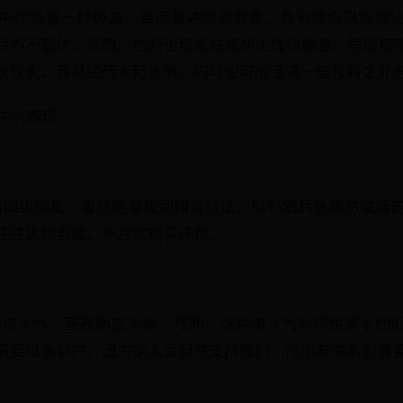
中代表着一种极端、直接且冲动的能量。具有绝命磁场特
目的不罢休。然而，他们也可能在思想上比较偏激，情绪管
伏较大，容易经历大起大落，同时也可能遭遇一些预料之外
中的表现
场的四级能量，虽然能量级别相对较低，但仍然具备绝命磁场
往往比较直接，不喜欢拐弯抹角。
较讲义气，重视朋友关系。然而，这种讲义气有时也源于他
需要过多努力，因为家人会自然支持他们，而朋友关系则需