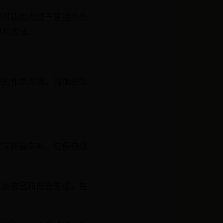
也可能因为过于直接而伤
见和想法。
律的作息习惯、均衡的饮
数字能量学时，应保持理
认识自己和改善生活。在