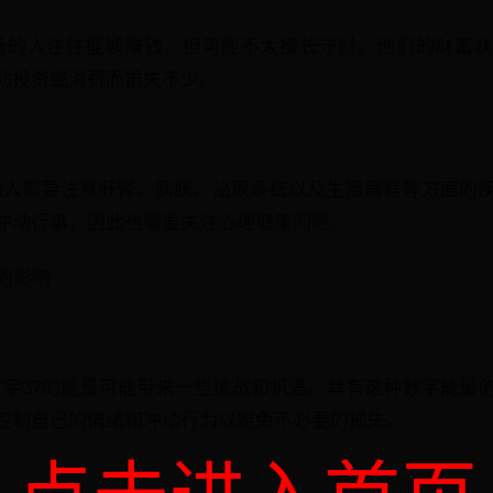
场的人往往能够赚钱，但可能不太擅长守财。他们的财富
动投资或消费而损失不少。
的人需要注意肝肾、膀胱、泌尿系统以及生殖器官等方面的
冲动行事，因此也需要关注心理健康问题。
的影响
数字37的能量可能带来一些挑战和机遇。具有这种数字能量
控制自己的情绪和冲动行为以避免不必要的损失。