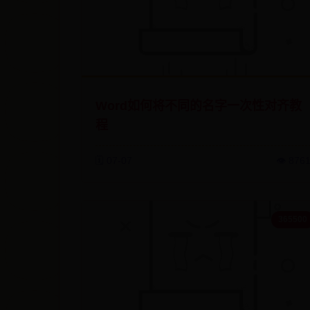
Word如何将不同的名字一次性对齐教
程
🗓️ 07-07
👁️ 876
365500