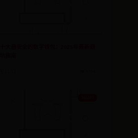
十大最安全的数字钱包：2025年最新避
坑指南
🗓️ 11-11
👁️ 8784
365500