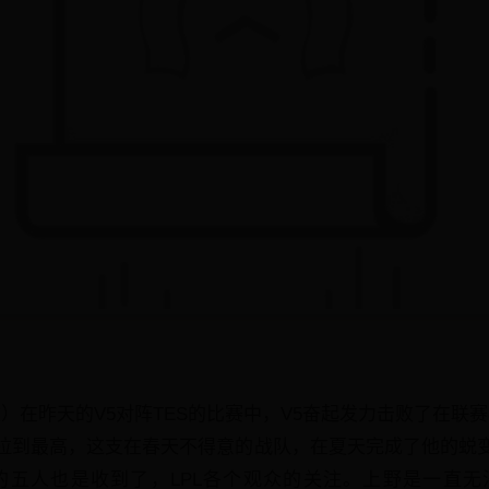
n/文）在昨天的V5对阵TES的比赛中，V5奋起发力击败了在联
拉到最高，这支在春天不得意的战队，在夏天完成了他的蜕
五人也是收到了，LPL各个观众的关注。上野是一直无法在S