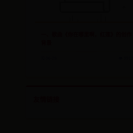
一、歌曲《你在哪里啊，红莲》的创作
背景
🗓️ 06-29
👁️ 991
友情链接