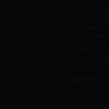
就知道了。所以外网电竞
展开全文
这可能也是英雄联盟电竞
就是想着简单“鹏鹏神
怕违规，大家直接看图
（煞笔）NT（脑瘫）差
生殖器 和尿尿，结合欧
正因如此，国外整活的
直播平台弹幕就会不停的
- “如果Ppgod有数
有一个粉丝，那就是我，如
味着，我已经不在尘世