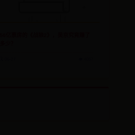
56亿票房的《战狼2》，吴京究竟赚了
多少？
🗓️ 06-27
👁️ 4057