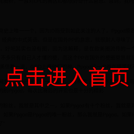
圈粉，一直对LPL的赛区ID都很好奇什么意思。直到，我Pp
史上唯一一个，因为ID而受到如此关注的人了。Ppgod原
”，经典的中式英语。但是在国外PP的意思，就很耐人寻味了
，好吧其实也没有图，因为这解释，是在欧美圈流传的一个
不多只有自己人才懂的梗，而这个PP在国外的梗圈意思就是（pen
美信教一说，GOD上帝他们的神。Ppgod这一ID神在哪里
点击进入首页
网友们还自己建立了一个教派，“鸟神教”还都自称是信徒，每
刷Ppgod，每次比赛后的评论也是十分的精彩
百万的粉丝，我就是其中之一，如果Ppgod有十个粉丝，我就是
果Ppgod是Ppgod的唯一粉丝，那么我就是Ppgod。如果
了”