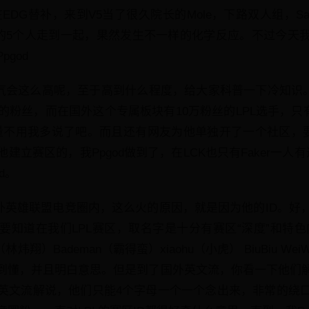
在EDG替补，来到V5当了很久院长的Mole，下路双人组，Sa
确的5个人走到一起，果然发生不一样的化学反应。不过今天
god
人气会这么高呢，至于高到什么程度，给大家科普一下冷知识。
的粉丝，而在国外这个专属板块有10万粉丝的LPL选手，只有
金量不用我多说了吧。而且还有网友为他单独开了一个社区，要
立赛区的，我Ppgod做到了，在LCK也只有Faker一人有
d。
国外英雄联盟电竞圈内，这么火的原因，就是因为他的ID。好
要知道在我们LPL赛区，取名字是十分有赛区“深度”和特色
（林炜翔）Bademan（霸得蛮）xiaohu（小虎） BiuBiu We
到懂，并且明白意思。但是到了国外英文流，你看一下他们
少英文流解说，他们只能4个字母一个一个念出来，非常的绕