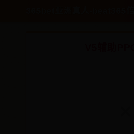
365bet亚洲真人-beat365倍
V5辅助P