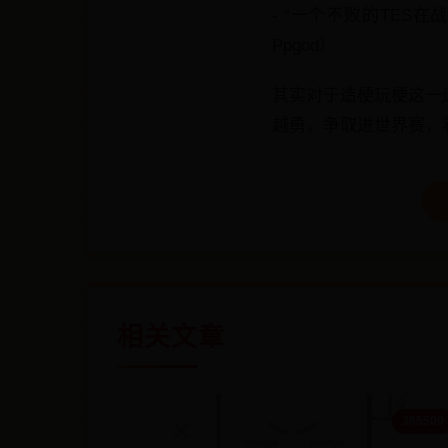
- “一个不败的TES
Ppgod）
其实对于造梗玩梗这一
越勇，争取进世界赛，
相关文章
365500