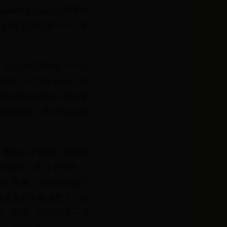
md和Ppgod迟迟得不到
我们的主角只有一个，那
Ppgod在国外有个个人
两个一个是Ppgod，另
知道在此前LPL的选手
这种待遇，并且Faker的
，我们先不谈他，我们来
内涵的，举几个例子 ，
iWei 等等，这些ID在我们
解说念名字就清楚了，锅
口，不信，你自己读一下