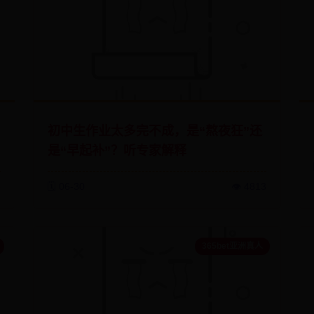
初中生作业太多完不成，是“熬夜狂”还
是“早起补”？听专家解释
8
🗓️ 06-30
👁️ 4813
365bet亚洲真人