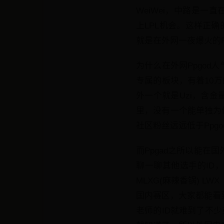
WeiWei，中路是一直
上LPL机会。这样正
就是在外网一夜爆火的Pp
为什么在外网Ppgod
专属的板块，有着10万
外一个就是Uzi，含
里，没有一个能单独为他建
社区粉丝远远低于Ppgo
而Ppgad之所以能在
聊一聊其他选手的ID，
MLXG(麻辣香锅) LWX
国内赛区，大家都能看
老师的ID就难到了不