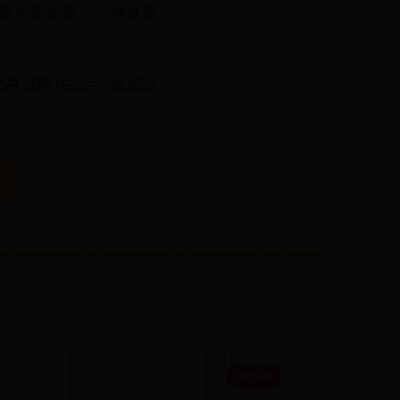
是带着头盔的骑士，神就是
在战胜TES后，能越战
→
365500