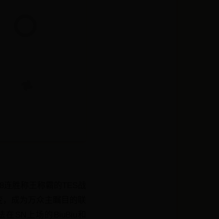
赛8连胜称王称霸的TES战
变，成为万众主瞩目的联
N上场的BiuBiu和