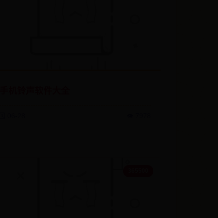
手机铃声软件大全
🗓️ 06-28
👁️ 7978
365500