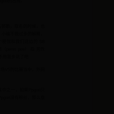
god的出现。
名郭鹏，取名的时候，也
，小编不做过多的解释，
梗就和我们这边的 SB
is pee） 指 男性
就不用我多说了吧
场V5的比赛当中，外网
其中之一，如果Ppgod只
Ppgod没有粉丝，那么意