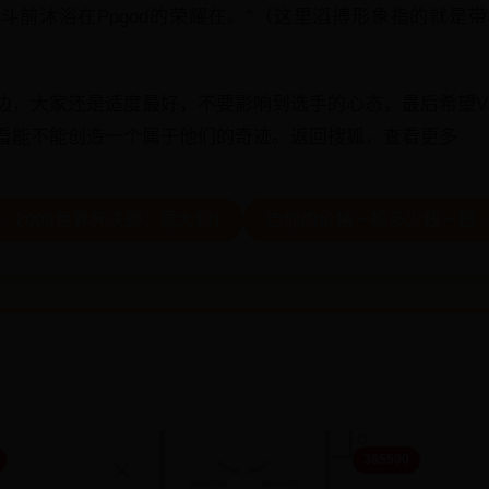
在战斗前沐浴在Ppgod的荣耀在。”（这里滔搏形象指的就
边，大家还是适度最好，不要影响到选手的心态，最后希望V5
看能不能创造一个属于他们的奇迹。返回搜狐，查看更多
← 2006世界杯决赛：意大利1
吉他的价格一般多少钱一把 
365500