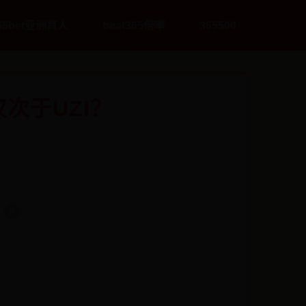
65bet亚洲真人
beat365倍率
365500
次于UZI？