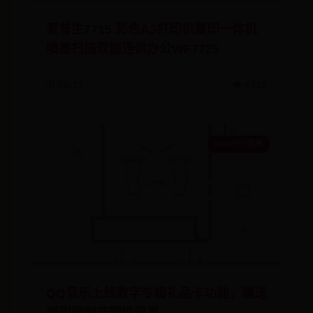
爱普生7715 彩色A3打印机复印一体机
喷墨扫描双面连供办公WF7725
🗓️ 08-17
👁️ 4318
beat365倍率
QQ音乐上线数字专辑礼品卡功能，赠送