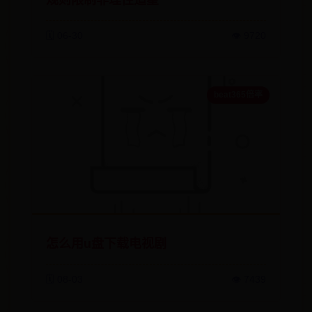
规则限制非理性追星
🗓️ 06-30
👁️ 9720
beat365倍率
怎么用u盘下载电视剧
🗓️ 08-03
👁️ 7439