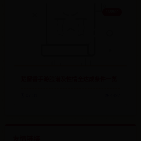
365500
楚留香手游脸谱及性情全达成条件一览
🗓️ 07-31
👁️ 4497
友情链接