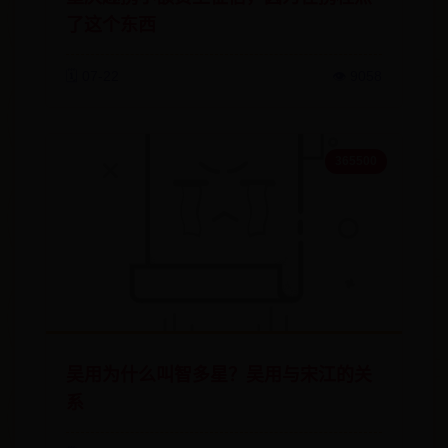
了这个东西
🗓️ 07-22
👁️ 9058
365500
吴用为什么叫智多星？吴用与宋江的关
系