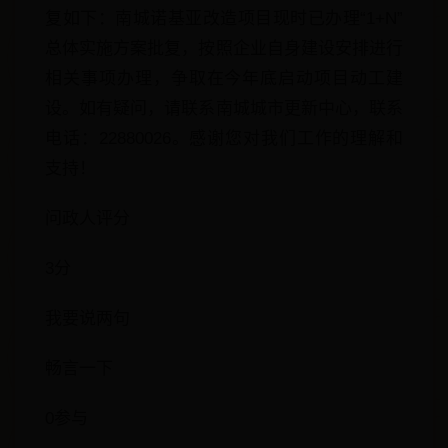
复如下：南城诺基亚改造项目现时已办理“1+N”
总体实施方案批复，按照企业自身建设安排进行
相关事项办理，争取在今年底启动项目动工建
设。如有疑问，请联系南城城市更新中心，联系
电话：22880026。感谢您对我们工作的理解和
支持！
问政人评分
3分
我要说两句
畅言一下
0参与