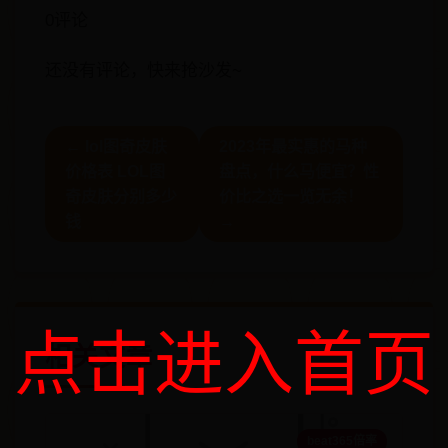
0评论
还没有评论，快来抢沙发~
← lol图奇皮肤
2023年最实惠的马种
价格表 LOL图
盘点，什么马便宜？性
奇皮肤分别多少
价比之选一览无余！
钱
→
点击进入首页
相关文章
beat365倍率