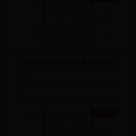
阴阳师鬼切御魂搭配攻略 鬼切御魂带什
么好
🗓️ 07-24
👁️ 1253
beat365倍率