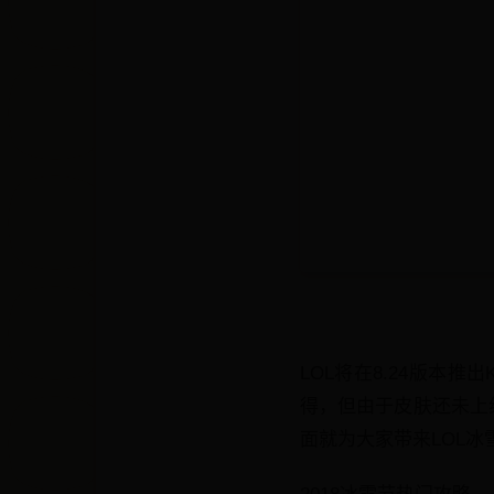
LOL将在8.24版本
得，但由于皮肤还未上
面就为大家带来LOL