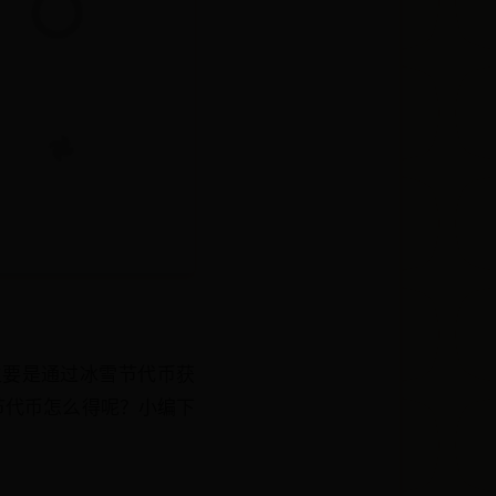
肤主要是通过冰雪节代币获
节代币怎么得呢？小编下