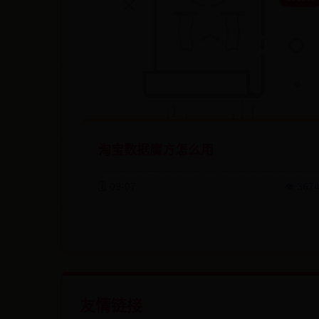
淘宝数据魔方怎么用
🗓️ 09-07
👁️ 367
友情链接