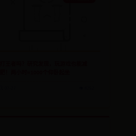
打王者吗？研究发现，玩游戏也能减
肥！两小时=1000个仰卧起坐
🗓️ 07-27
👁️ 8252