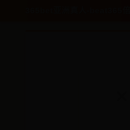
365bet亚洲真人-beat365倍