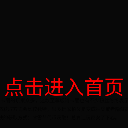
点击进入首页
A阿卡丽的玩家众多，这款至尊版阿卡丽也有不少粉丝纷纷表
然获取方式会比较独特，很多玩家怕又是变成抽奖或者隐藏
肤的获取方式：冰雪节代币获取！总算让玩家安了下心。