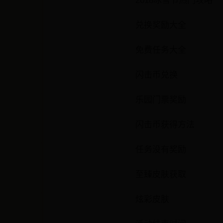
2018冰雪节热门攻略
兑换奖励大全
免费任务大全
闪击币兑换
乐园门票奖励
闪击币获得方法
任务没有奖励
至臻皮肤获取
炫彩皮肤