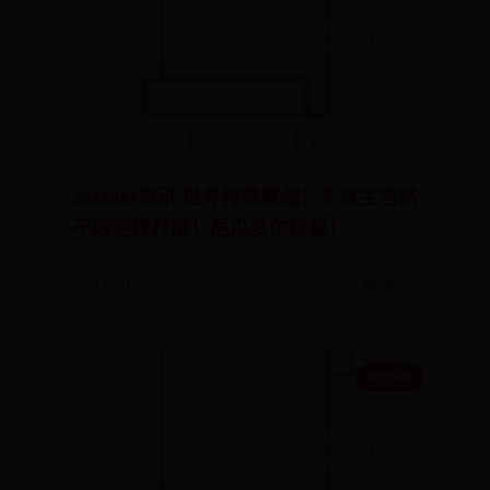
Sixfast资讯 世界杯揭幕战！东道主首站
不败定律打破！厄瓜多尔独赢！
🗓️ 07-10
👁️ 4555
365500