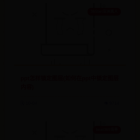
365bet亚洲真人
ppt怎样锁定图层(如何在ppt中锁定图层
内容)
🗓️ 10-04
👁️ 9714
beat365倍率