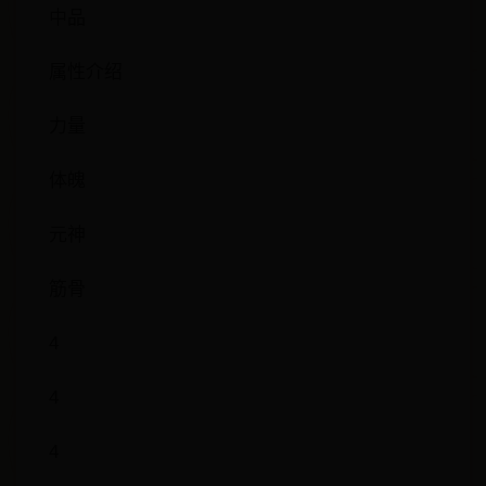
中品
属性介绍
力量
体魄
元神
筋骨
4
4
4