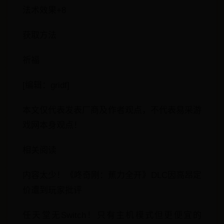
法术效果+8
获取方法
祈福
[编辑：gridf]
本文仅代表发表厂商及作者观点，不代表易采游
戏网本身观点！
相关阅读
内容太少！《咚奇刚：蕉力全开》DLC因高昂定
价遭到玩家批评
任天堂无Switch！只有主机模式但更便宜的