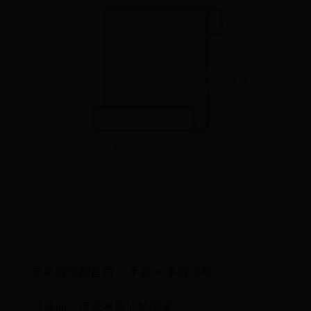
易采游戏网首页 > 手游 > 手游攻略>
《寻仙》侍宠水族仙姑图鉴