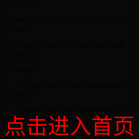
25/03/26
图解新星战队完整本（详细介绍新星战队的历史
和成员）
新星战队是一支由五位年轻的战士组成的超级英
雄队伍，他
25/03/27
《尘白禁区》福利!大雷美女ASMR甜蜜放送耳
畔温存！
《尘白禁区》官方近日发布全新ASMR视频，甜
点击进入首页
蜜温存，在夜色
25/04/14