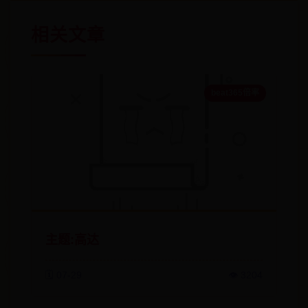
相关文章
beat365倍率
主题:高达
🗓️ 07-29
👁️ 3204