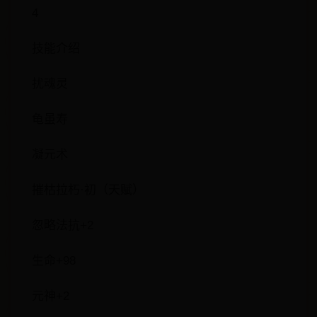
4
技能介绍
扰魂灵
龟虽寿
凝元术
摧枯拉朽·初（天赋）
忽略法抗+2
生命+98
元神+2