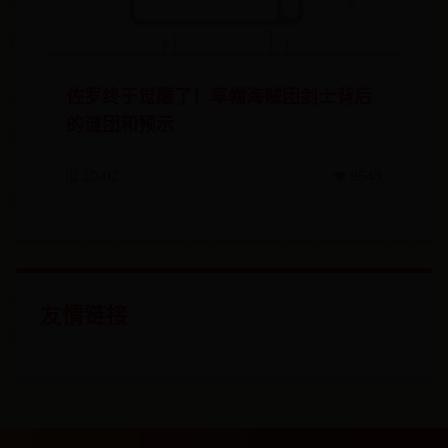
佐罗终于觉醒了！草帽海贼团剑士背后
的谜团和预示
🗓️ 10-02
👁️ 9543
友情链接