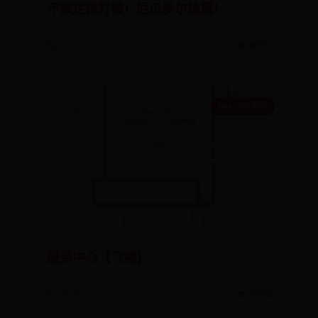
不败定律打破！厄瓜多尔独赢！
🗓️ 07-10
👁️ 4555
beat365倍率
服务中心【飞猪】
🗓️ 08-01
👁️ 7974