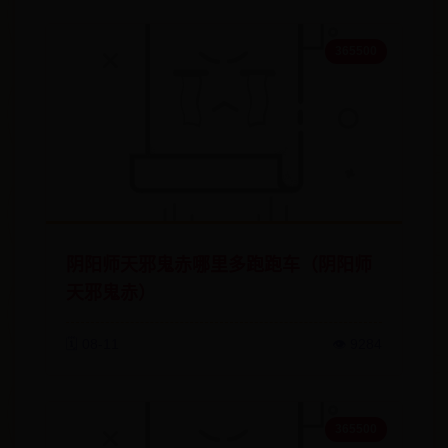
365500
阴阳师天邪鬼赤哪里多跑跑车（阴阳师
天邪鬼赤）
🗓️ 08-11
👁️ 9284
365500