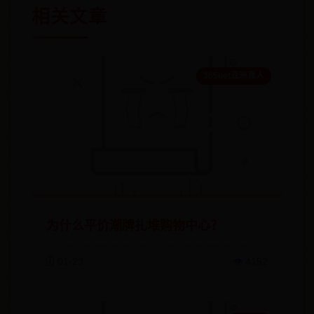
相关文章
365bet亚洲真人
为什么平价潮牌扎堆购物中心？
🗓️ 01-23
👁️ 4152