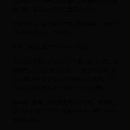
4.发现看位失误无法倒进去时，不要原地多此细
微调整，重新出来调整位置再倒一次；
5.倒进去以后要调整好与前后车的距离，确保其
他车辆可以出去，利己利人。
科目二倒车入库老是左右不分怎么办
离合器踏板要用前脚掌踩，不要用脚心，然后以
脚跟为支点控制离合大小，一般把离合踩到底
时，脚跟所处的位置并不方便做为支点的，这时
你可以把整个脚后移一下找一个合适的支点。
看车尾的两角与库的后面两杆的距离，远离哪边
就往哪打方向，方向一般要打半圈，到位后要迅
速回正方向。