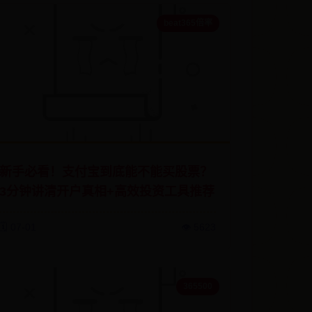
beat365倍率
新手必看！支付宝到底能不能买股票？
3分钟讲清开户真相+高效投资工具推荐
🗓️ 07-01
👁️ 5623
365500