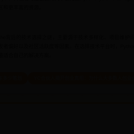
区和更丰富的资源。
Apache背后的技术选择之谜，主要源于技术多样化、项目维
者偏好以及社区活跃度等因素。在选择技术平台时，Pytho
最适合自己的解决方案。
车多少笔划
YC合伙人揭开创业真相：为什么大多数人创业会