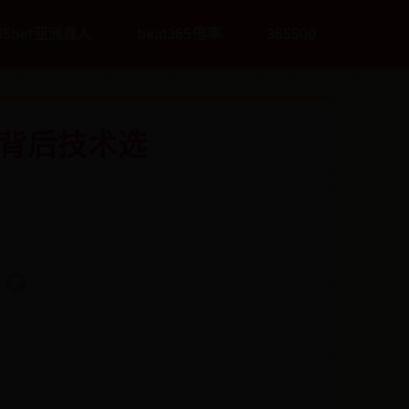
65bet亚洲真人
beat365倍率
365500
秘背后技术选