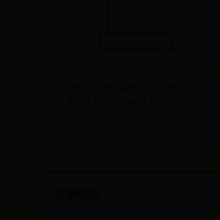
é›¶åŸºç¡€è‡ªå­¦éŸ©è¯­å…¥é—¨å­¦ä¹
æŠ€å·§ï¼Œ18æ‹›å¸¦ä½
æ�žå®šï¼�
🗓️ 07-04
👁️ 149
友情链接