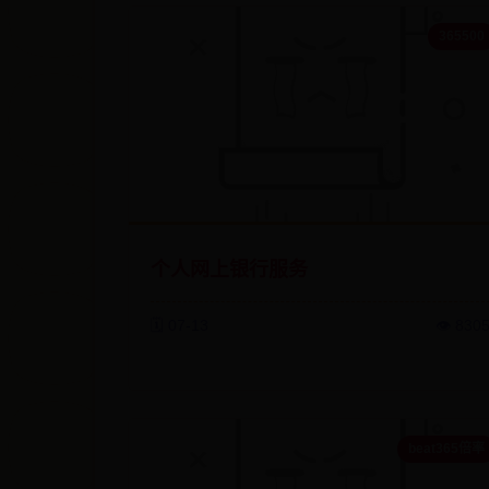
365500
个人网上银行服务
🗓️ 07-13
👁️ 830
beat365倍率