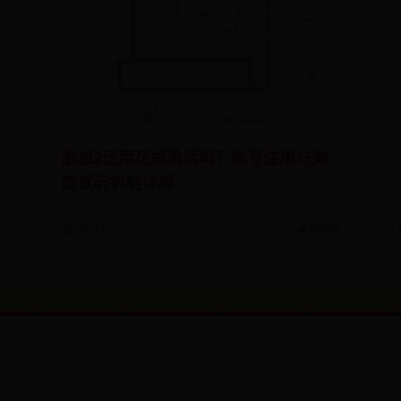
激战2还用花钱激活吗？账号注册与免
费试玩机制详解
0
🗓️ 07-16
👁️ 6002