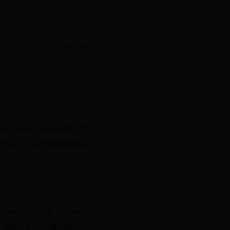
有丰富的开源项目，但其他
平台在某些方面可能更符合
ache Hadoop等大数
ython开发者选择寻
 HTTP Server和
相比之下，像Nginx、