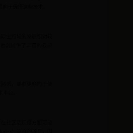
者更倾向于选择这些技术。
云原生领域的发展相对较
ure等云平台则提供了丰富的云原
太熟悉，或者更倾向于使
术平台。
目在社区活跃度方面可能
 Index）这样的项目，因