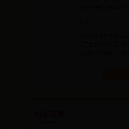
为它们拥有更活跃的社
总结
Python开发者舍弃
云原生技术的兴起、开发
需求和项目特点，寻找
← 玩具汽
相关文章