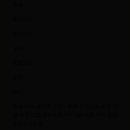
点评
竞品对比
参考报价：
￥30
查看底价
对比
HOT
优彼ubbie 亲子熊三代早教机 优彼捉迷藏 好习
惯 优享 优能 优智故事机学习机 优享 绿色 官方
专卖价格实惠