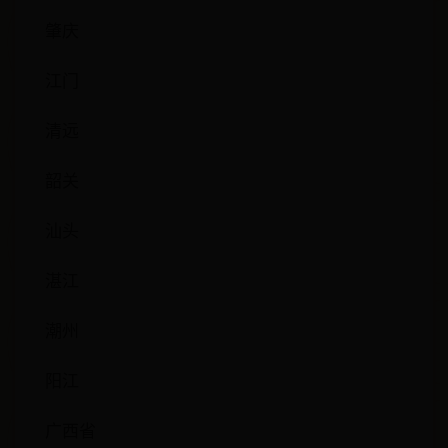
肇庆
江门
清远
韶关
汕头
湛江
潮州
阳江
广西省