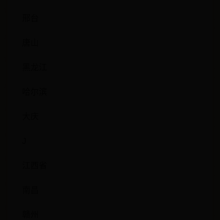
邢台
唐山
黑龙江
哈尔滨
大庆
J
江西省
南昌
赣州