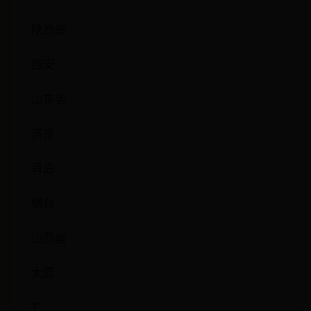
陕西省
西安
山东省
济南
青岛
烟台
山西省
太原
T