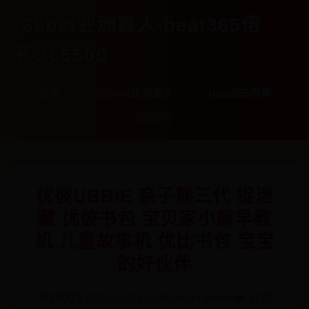
365bet亚洲真人-beat365倍
率-365500
首页
365bet亚洲真人
beat365倍率
365500
优彼UBBIE 亲子熊三代 捉迷
藏 优彼书包 宝贝家小熊早教
机 儿童故事机 优比书包 宝宝
的好伙伴
365500
🗓️ 2026-02-04 02:00:48
✍️ admin
👁️ 1125