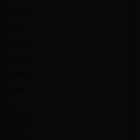
江苏省
南京
苏州
无锡
吉林省
长春
L
辽宁省
沈阳