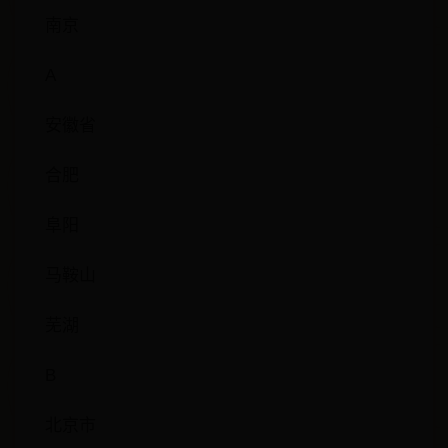
南京
A
安徽省
合肥
阜阳
马鞍山
芜湖
B
北京市