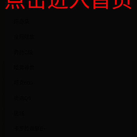
点击进入首页
起亚嘉华
玛奇朵
皇冠陆放
奔驰C级
哈弗神兽
坦克600
奥迪Q5
思域
卡罗拉双擎E+