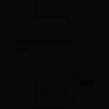
铋基纳米材料在癌症成像诊断与治疗中
的应用
🗓️ 08-11
👁️ 3252
365500