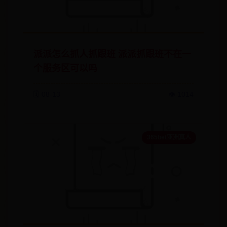
派派怎么抓人抓跟班 派派抓跟班不在一
个服务区可以吗
🗓️ 08-13
👁️ 1014
365bet亚洲真人