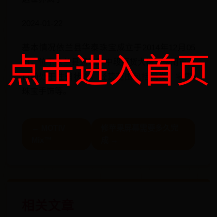
2024-01-22
基本情况依兰县华泰珠宝成立于2014年12月05
点击进入首页
日，位于依兰县通江路中段百货大楼一楼闹市，
目前处于注销状态，经营范围包括批发、零售:
珠宝手饰等。
← MOTIV
修苹果屏幕需要多久完
Mix™
成 →
相关文章