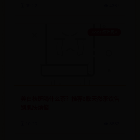
🗓️ 09-22
👁️ 4367
365bet亚洲真人
美白祛斑喝什么茶？推荐6款天然茶饮告
别肌肤烦恼
🗓️ 10-20
👁️ 8833