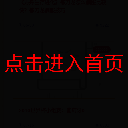
《方舟生存进化》镰刀龙怎么驯服比较
快？镰刀龙驯服技巧
🗓️ 06-30
👁️ 9222
365500
点击进入首页
2010世界杯小组赛：葡萄牙0
🗓️ 07-16
👁️ 6390