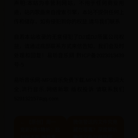
声明:本站为非营利网站，不用于任何商业用
途，站内歌曲来自搜索引擎，本站不提供任何上
传和储存，如有侵犯到你的权益,请与我们联系
自若本站收录的无意侵犯了DJ或DJ所属公司权
益，请通过底部联系方式来信告知，我们会及时
处理和回复！易听音乐网 黔ICP备2023013439
号-5
易听音乐网-MP3音乐免费下载,MP4下载,歌词大
全,流行音乐,网络新歌 版权投诉 请联系我们
529132157#qq.com
← 【原创】周一
微信發送的文件究竟
竞彩2串1精析：比
藏在哪裏？深度解析
利时不败 瑞典客
微信文件存儲路徑