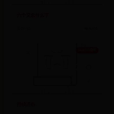
六个又念什么字
🗓️ 07-10
👁️ 5300
beat365倍率
持续连击