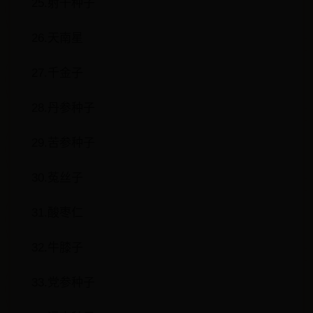
25.射干种子
26.天南星
27.千金子
28.丹参种子
29.苦参种子
30.菟丝子
31.酸枣仁
32.牛膝子
33.党参种子