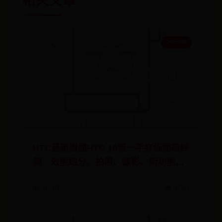
相关文章
365500
HTC最新旗艦HTC 10第一手詳細開箱評
測 效能跑分、拍照、錄影、新功能介
紹
🗓️ 07-10
👁️ 9753