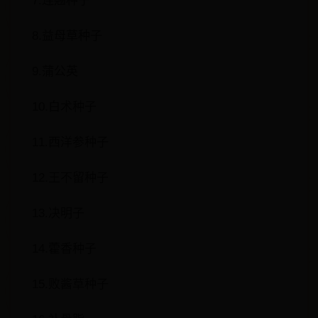
7.连翘种子
8.益母草种子
9.蒲公英
10.白术种子
11.西洋参种子
12.王不留种子
13.决明子
14.藿香种子
15.败酱草种子