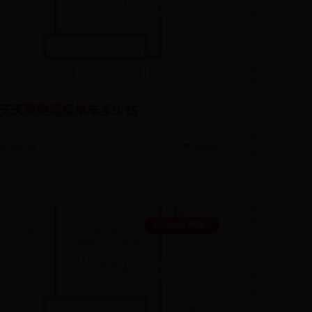
天天酷跑超级单车多少钻
🗓️ 10-19
👁️ 9224
365bet亚洲真人