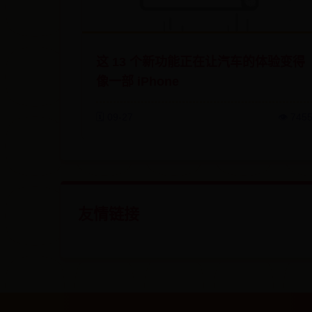
这 13 个新功能正在让汽车的体验变得
像一部 iPhone
🗓️ 09-27
👁️ 745
友情链接