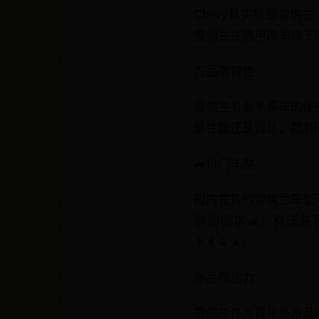
Chevy其实就是雪佛兰
雪佛兰在通用汽车旗下
💪品牌特色
雪佛兰有着美系车的硬
是性能还是设计，都有
🚗热门车型
国内在售的雪佛兰车型
索的需求🚙。科沃
👨‍👩‍👧‍👦。
🎯品牌活力
雪佛兰作为百年美系品