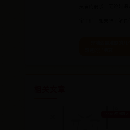
费者的需求。无论是追
宝子们，如果想了解具
← 异地恋最难熬的几
难熬的异地恋
相关文章
365bet亚洲真人