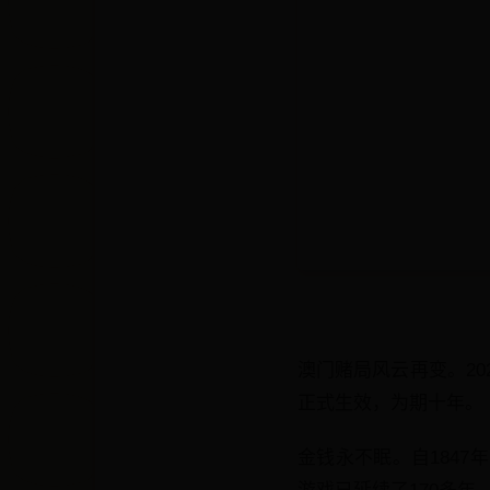
澳门赌局风云再变。20
正式生效，为期十年。
金钱永不眠。自184