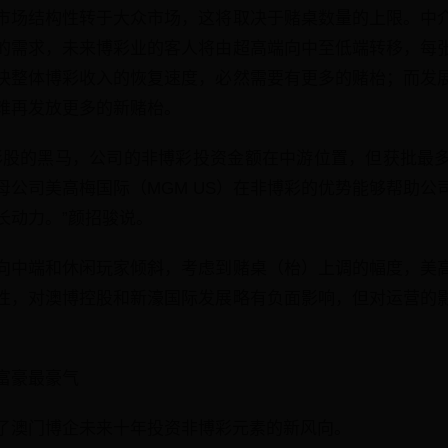
市场结构性转于大众市场，这将取决于赌桌数量的上限。中
的需求，未来博彩业的客人将由超高端向中至低端转移，每
快整体博彩收入的恢复速度，必然需要有更多的赌枱；而发
难再发放更多的新赌枱。
彩股的黑马，公司的非博彩投资金额在中游位置，但获批最
母公司美高梅国际（MGM US）在非博彩的优势能够帮助公
长动力。”颜招骏说。
向中端和休闲玩家倾斜，考虑到赌桌（枱）上调的幅度，美
性，对澳博控股和新濠国际发展略有负面影响，但对运营的
富豪最豪气
了澳门博企未来十年投资非博彩元素的新风向。