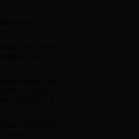
。
委员会在9月16日进行
公司。
祖籍福建泉州市，旗下博
0年前便参与过竞标，但
的投标条件和承诺，在确
要求。2022年12月
3年1月1日起开始，至
有博彩承批公司可经营的博
12000台。