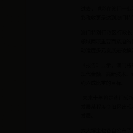
过去，博彩在澳门一业独大
彩税收更是达到澳门特区
澳门特别行政区行政长
领域两项重要而紧迫的
动适度多元发展是破解
《报告》显示，澳门将采
现代金融、高新技术、
约六成比重的目标。
“未来十年将是澳门转
发展某程度令旧区出现
发展。
六大博企也各自公布了未