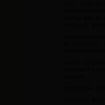
他表示，这主要是因为
疲弱均会影响高额投注
有所下降。若博企要加
政府的大方向，未来很
“美高梅中国或成为博
易于调配及提升效率，
年公司的业绩有较大增
瑞信认为，当行业结构
河娱乐和金沙中国为中
最具挑战性。
押注非博彩元素，香港
本次赌牌竞投，也折射