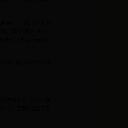
香饽饽，“澳门赌王”何鸿
牌照竞标，将赌牌一分为
格局，澳门博彩业进入中
企业击败马来西亚云顶集
六大博彩股也将进入新的
成新产业板块，博彩、非
闲中心。否则长远澳门客