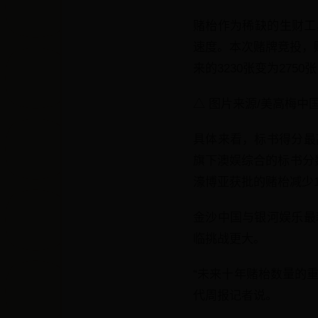
赌枱作为稀缺的生财工
速度。本次赌牌竞投，
来的3230张变为27
△ 图片来源/美高梅中
具体来看，标书得分最高
旗下澳娱综合的标书分数
濠博亚获批的赌枱减少17
金沙中国与银河娱乐最新
临挑战更大。
“未来十年赌枱数量的
代周报记者说。