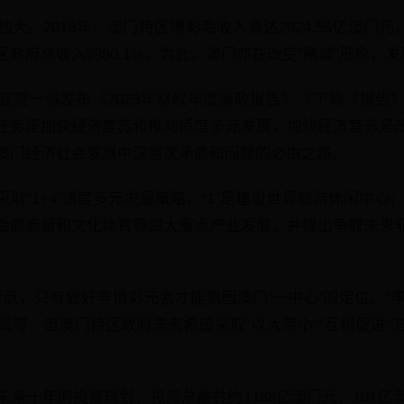
。2019年，澳门特区博彩毛收入高达2924.55亿澳门元，
政府总收入的80.1%。为此，澳门亦在改变“赌城”形象，
官贺一诚发布《2023年财政年度施政报告》（下称《报告
任务是加快经济复苏和推动适度多元发展，加快经济复苏是
澳门经济社会发展中深层次矛盾和问题的必由之路。
取“1+4”适度多元发展策略，“1”是建设世界旅游休闲中心；
会展商贸和文化体育等四大重点产业发展，并提出争取未来
折点，只有做好非博彩元素才能巩固澳门‘一中心’的定位。”
凋零，但澳门特区政府未来希望采取“以大带小”“互相促进”
来十年的投资规划，投资总额共约1188亿澳门元，101亿