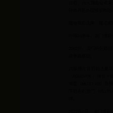
日前，六大博企公布未来
目和开拓外国客源市场
赌枱重新洗牌，赌王家
时隔20余年，澳门博
2002年，澳门特区政
雄争霸格局。
六家博企背后的主要
（00880.HK ）持
博亚（MLSO.US）
下的永利澳门（01128
牌。
2022年6月，澳门