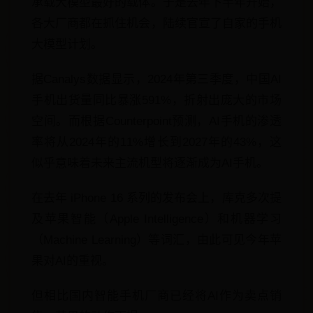
承载大模型最好的载体。于是去年下半年开始，
各大厂商都在抓住机会，陆续官宣了自家的手机
大模型计划。
据Canalys数据显示，2024年第三季度，中国AI
手机出货量同比暴涨591%，折射出庞大的市场
空间。而根据Counterpoint预测，AI手机的渗透
率将从2024年的11%增长到2027年的43%，这
似乎意味着未来主流机型将逐渐成为AI手机。
在去年 iPhone 16 系列的发布会上，库克多次提
及苹果智能（Apple Intelligence）和机器学习
（Machine Learning）等词汇，由此可见今年苹
果对AI的重视。
但相比国内智能手机厂商已经将AI作为卖点销