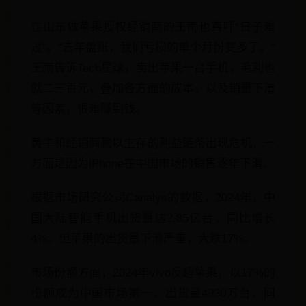
在山东做苹果授权经销商的王雨也直呼“日子难
过”。“去年盘账，我们亏损的单个月份变多了。”
王雨告诉Tech星球，卖出苹果一台手机，毛利也
就二三百元，叠加各方面的成本，以及销量下滑
等因素，很难赚到钱。
黄牛和经销商赖以生存的利益链条出现危机，一
方面是因为iPhone在中国市场的销售逐年下滑。
根据市场研究公司Canalys的数据，2024年，中
国大陆智能手机出货量达2.85亿台，同比增长
4%。但苹果的出货量下滑严重，大跌17%。
市场份额方面，2024年vivo反超苹果，以17%的
份额成为中国市场第一，出货量4930万台，同