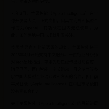
售，苹果的动作更慢。
去年6月，苹果智能（Apple Intelligence）在全
球开发者大会上正式亮相，因其在海外AI模型合
作方为OpenAI，其功能在国内无法使用，为
此，如何落地中国市场就引发关注。
按照苹果官方此前透露的规划，苹果智能将于
2025年4月开始支持中文服务。一位行业分析师
对Tech星球指出，苹果先后已经传出过与百度、
阿里巴巴、百川智能、字节跳动、月之暗面等多
家中国大模型企业洽谈过AI方面的合作，但目前
苹果智能（Apple Intelligence）在中国市场依旧
没有宣布合作方。
关于苹果智能（Apple Intelligence）的最新进展