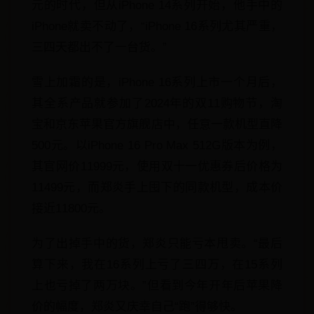
元的时代，但从iPhone 14系列开始，他手中的
iPhone就卖不动了，“iPhone 16系列尤其严重，
三四天都出不了一台货。”
雪上加霜的是，iPhone 16系列上市一个月后，
其全系产品就参加了2024年的双11购物节，淘
宝和京东苹果官方旗舰店中，任意一款机型直降
500元。以iPhone 16 Pro Max 512G版本为例，
其官网价11999元，使用双十一优惠券后价格为
11499元，而郑炎手上囤下的同款机型，成本价
接近11800元。
为了出掉手中的货，郑炎只能亏本甩卖。“最后
算下来，我在16系列上亏了三四万，在15系列
上也亏掉了两万块。”但看到今年开年后苹果降
价的幅度，郑炎又庆幸自己“跑”得够快。