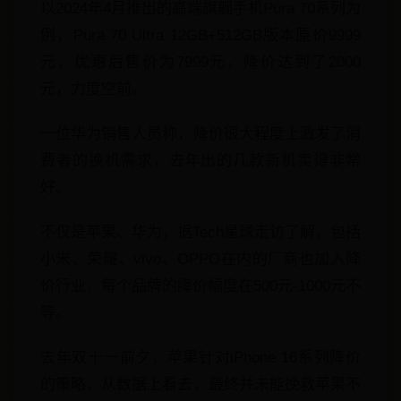
以2024年4月推出的高端旗舰手机Pura 70系列为
例，Pura 70 Ultra 12GB+512GB版本原价9999
元，优惠后售价为7999元，降价达到了2000
元，力度空前。
一位华为销售人员称，降价很大程度上激发了消
费者的换机需求，去年出的几款新机卖得非常
好。
不仅是苹果、华为，据Tech星球走访了解，包括
小米、荣耀、vivo、OPPO在内的厂商也加入降
价行业，每个品牌的降价幅度在500元-1000元不
等。
去年双十一前夕，苹果针对iPhone 16系列降价
的策略，从数据上看去，最终并未能挽救苹果不