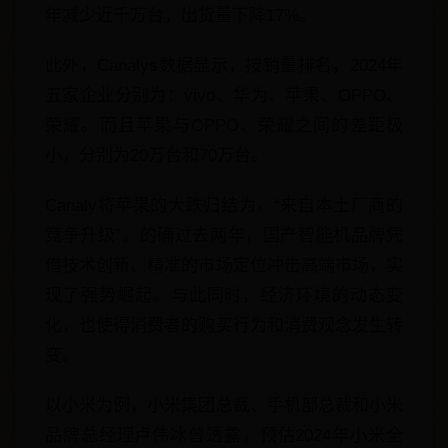
年减少近千万台，出货量下降17%。
此外，Canalys数据显示，按销量排名，2024年
五家企业分别为：vivo、华为、苹果、OPPO、
荣耀。而且苹果与OPPO、荣耀之间的差距极
小，分别为20万台和70万台。
Canaly将苹果的大跌归结为，“来自本土厂商的
竞争升级”。的确过去两年，国产智能机品牌凭
借技术创新、精准的市场定位冲击高端市场，实
现了强势崛起。与此同时，经济环境的动态变
化，也使得消费者的购买行为和消费观念发生转
变。
以小米为例，小米集团总裁、手机部总裁和小米
品牌总经理卢伟冰曾透露，预估2024年小米全