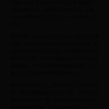
比增长11%；华为以一个百分点之差位居第二，
市场份额为16%，出货量同比增长37%；苹果、
OPPO和荣耀分列三到五名，市场份额均为
15%。
另一方面，iPhone的“高端”形象早已被国产品牌
打破。尽管今年年初苹果就加大了降价力度，但
王雨店里的生意也没有起色，她将原因归结于苹
果产品力不足，买手机的消费者已经不再像过去
那样急切。“市场上更好的选择越来越多，所以
降千元也不能让他们最终选择iPhone。”
倒卖新机业务停止后，郑炎只留下了二手手机业
务，但他发现随着新机价格的下降，二手市场行
情的下跌也愈发严重。“新机降价速度太快了，
基本是前脚收回来，还没卖出去就亏了。”