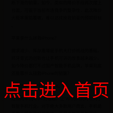
断下滑的销量，如今，类似的降价手段再次摆上
台面，可鉴于当前市场竞争的复杂性，此次降价
大概率重蹈覆辙，难以达成挽救销量的预期目标
。
苹果拿什么拯救iPhone？
需求减少、库存激增是手机大打价格战的基础，
挤牙膏式的创新也让手机可讲的故事越来越少。
如今降价都打不过国产智能手机品牌，苹果到底
还能靠什么拯救iPhone的销量？
点击进入首页
苹果的答案似乎指向了AI。
过去两年OpenAI的崛起，让“AI”的风同时吹向了
智能手机行业。对于绝大多数用户而言，手机是