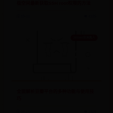
极空间最新获取SSH root权限的方法
🗓️ 10-11
👁️ 4125
365bet亚洲真人
全面解析豆瓣平台的多种功能与使用技
巧
🗓️ 08-26
👁️ 1328