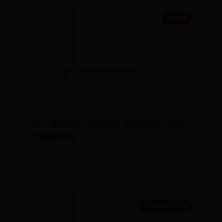
365500
房子装修的app有哪些 这些实用工具让
家装更轻松
🗓️ 08-13
👁️ 3726
365bet亚洲真人