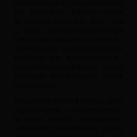
世界杯到底是怎么回事？它的全称是国际足联世
界杯，由国际足联组织，参赛队伍不一定代表国
家。比如现代足球起源于英国，英格兰、苏格
兰、威尔士、北爱尔兰四个地区足协可以单独组
队参赛。加勒比海岛国库拉索是荷兰的构成国，
也能带着球队参赛，当地球迷还为他们刷新世界
杯参赛队伍最小面积、最少人口的纪录而自豪。
这也是世界杯区别于其他赛事的核心，它承载的
是民族归属感，球员不再代表俱乐部，而是代表
自己的国家或地区。
赛事从1930年首届的13支邀请制球队，发展到
现在的48支队伍参赛。小组赛采用单循环赛制，
赢一场拿3分，平局各1分，小组积分前两名和8
个成绩最好的第三名晋级淘汰赛阶段。进入淘汰