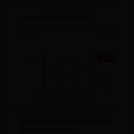
dockerfile文件详解(常用命令)
🗓️ 08-25
👁️ 4812
365500
如何进行变频器的基础参数设定？变频
器常用参数设置全攻略