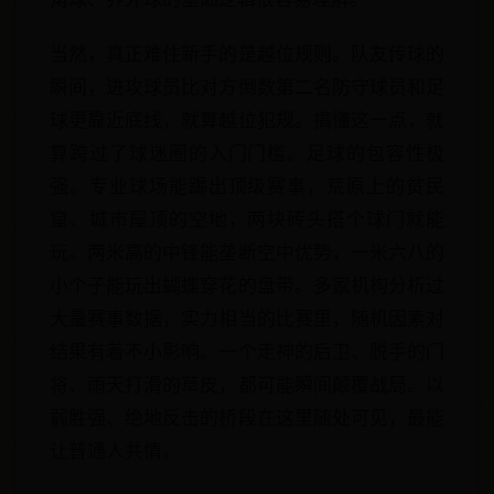
当然，真正难住新手的是越位规则。队友传球的
瞬间，进攻球员比对方倒数第二名防守球员和足
球更靠近底线，就算越位犯规。搞懂这一点，就
算跨过了球迷圈的入门门槛。足球的包容性极
强。专业球场能踢出顶级赛事，荒原上的贫民
窟、城市屋顶的空地，两块砖头搭个球门就能
玩。两米高的中锋能垄断空中优势，一米六八的
小个子能玩出蝴蝶穿花的盘带。多家机构分析过
大量赛事数据，实力相当的比赛里，随机因素对
结果有着不小影响。一个走神的后卫、脱手的门
将、雨天打滑的草皮，都可能瞬间颠覆战局。以
弱胜强、绝地反击的桥段在这里随处可见，最能
让普通人共情。