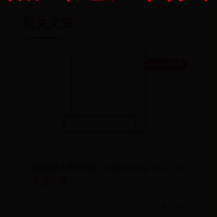
相关文章
beat365倍率
全能战士再升级！PUMA ONE 18.1 FG
实战评测
🗓️ 07-07
👁️ 9398