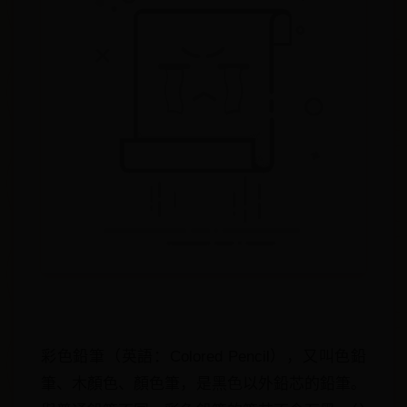
彩色鉛筆（英語：Colored Pencil），又叫色鉛
筆、木顏色、顏色筆，是黑色以外鉛芯的鉛筆。