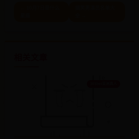
← 10月7日是什么
搞笑男演员名单大
星座
全 →
相关文章
365bet亚洲真人