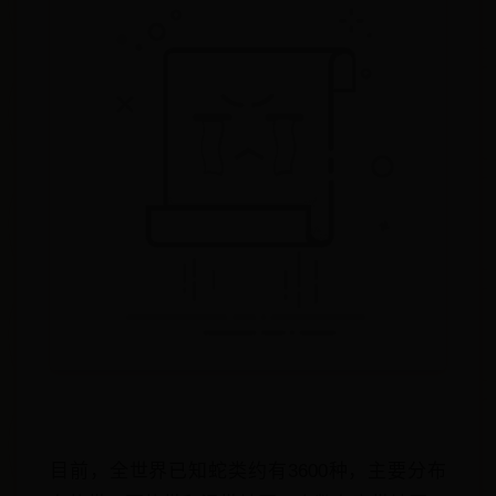
目前，全世界已知蛇类约有3600种，主要分布