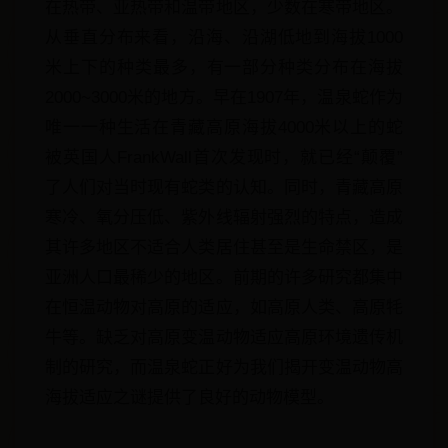
在热带、亚热带和温带地区，少数在寒带地区。
从垂直分布来看，沿海、沿湖低地到海拔1000
米上下的种类最多，有一部分种类分布在海拔
2000~3000米的地方。早在1907年，温泉蛇作为
唯一一种生活在青藏高原海拔4000米以上的蛇
被英国人FrankWall首次发现时，就已经“颠覆”
了人们对当时现有蛇类的认知。同时，青藏高原
寒冷、氧分压低、紫外线辐射强烈的特点，造成
其许多地区不适合人类居住甚至是生命禁区，是
亚洲人口最稀少的地区。前期的许多研究都集中
在恒温动物对高原的适应，如高原人类、高原牦
牛等。缺乏对高原变温动物适应高原环境遗传机
制的研究，而温泉蛇正好为我们揭开变温动物高
海拔适应之谜提供了良好的动物模型。