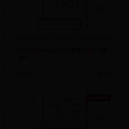
10年增加228.1万人 北京哪个地区人最
多？
🗓️ 08-07
👁️ 349
beat365倍率