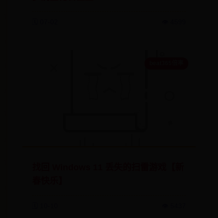
🗓️ 07-02
👁️ 4599
beat365倍率
找回 Windows 11 丢失的扫雷游戏【新
春快乐】
🗓️ 10-10
👁️ 5437