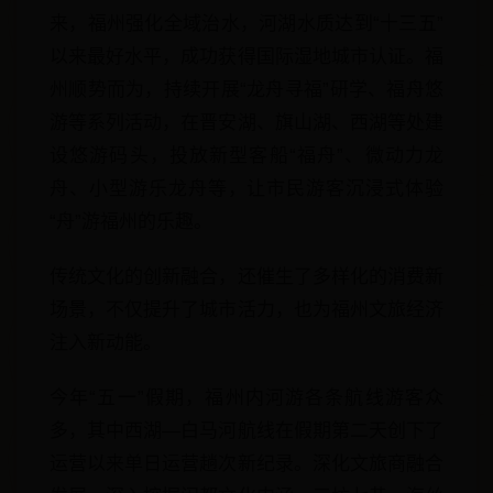
来，福州强化全域治水，河湖水质达到“十三五”
以来最好水平，成功获得国际湿地城市认证。福
州顺势而为，持续开展“龙舟寻福”研学、福舟悠
游等系列活动，在晋安湖、旗山湖、西湖等处建
设悠游码头，投放新型客船“福舟”、微动力龙
舟、小型游乐龙舟等，让市民游客沉浸式体验
“舟”游福州的乐趣。
传统文化的创新融合，还催生了多样化的消费新
场景，不仅提升了城市活力，也为福州文旅经济
注入新动能。
今年“五一”假期，福州内河游各条航线游客众
多，其中西湖—白马河航线在假期第二天创下了
运营以来单日运营趟次新纪录。深化文旅商融合