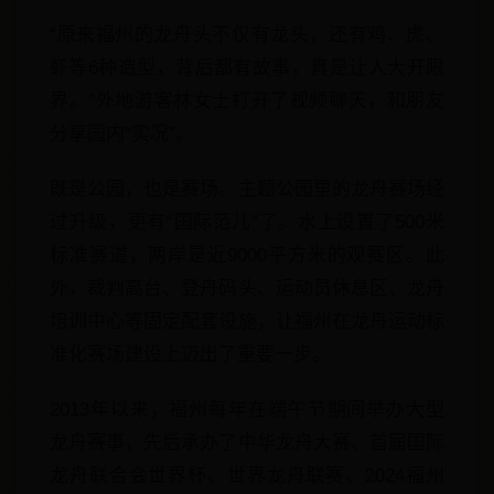
“原来福州的龙舟头不仅有龙头，还有鸡、虎、
虾等6种造型，背后都有故事，真是让人大开眼
界。”外地游客林女士打开了视频聊天，和朋友
分享园内“实况”。
既是公园，也是赛场。主题公园里的龙舟赛场经
过升级，更有“国际范儿”了。水上设置了500米
标准赛道，两岸是近9000平方米的观赛区。此
外，裁判高台、登舟码头、运动员休息区、龙舟
培训中心等固定配套设施，让福州在龙舟运动标
准化赛场建设上迈出了重要一步。
2013年以来，福州每年在端午节期间举办大型
龙舟赛事，先后承办了中华龙舟大赛、首届国际
龙舟联合会世界杯、世界龙舟联赛、2024福州