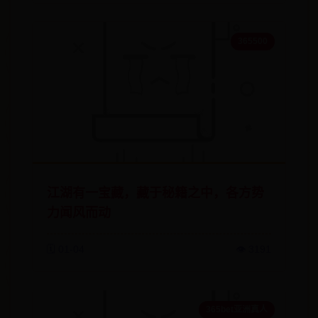
365500
江湖有一宝藏，藏于秘籍之中，各方势
力闻风而动
🗓️ 01-04
👁️ 3191
365bet亚洲真人