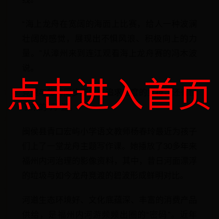
“海上龙舟在宽阔的海面上比赛，给人一种波澜
壮阔的感觉，展现出不惧风浪、积极向上的力
量。”从漳州来到连江观看海上龙舟赛的冯木波
说。
点击进入首页
竞速与悠游同步不仅有追求速度的竞技，还有慢
下来的“舟”游。
闽侯县青口宏屿小学语文教师杨春玲最近为孩子
们上了一堂龙舟主题写作课。她播放了30多年来
福州内河治理的影像资料，其中，昔日河面漂浮
的垃圾与如今龙舟竞渡的碧波形成鲜明对比。
河道生态环境好、文化底蕴深、丰富的消费产品
供给，是福州内河游频频出圈的“密码”。近年