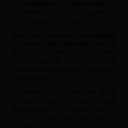
专业与大众同欢近年来，福州以赛事为突破口，
市县两级年均投入超1000万元，推动龙舟运动
从季节性民俗向常态化产业转型。
除端午节举办大型龙舟赛事外，福州率先在全国
打造“四季龙舟”品牌，举办福州内河龙舟巡回
赛、长乐洞江湖龙舟赛、长乐三溪村“夜赛龙
舟”、福清传统龙舟赛、闽侯大学生龙舟赛、连
江海上龙舟竞赛等特色品牌赛事，实现龙舟运动
市域水域全覆盖。
从简单的竞速比拼，发展为形式更丰富、更具趣
味性的大众体育娱乐。“百里水上福道 千年闽都
画卷”龙舟巡回赛中，除了直道竞速，还有龙舟
拔河、龙舟马拉松等。去年，该巡回赛在晋安
湖、晋安河、旗山湖、浦下河、高新区举办了6