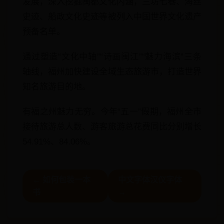
发展，深入挖掘闽都文化内涵，三坊七巷、海丝
史迹、船政文化史迹等被列入中国世界文化遗产
预备名单。
通过塑造“文化中轴”“诗画闽江”“魅力海滨”三条
轴线，福州加快建设全域生态旅游市，打造世界
知名旅游目的地。
有福之州魅力无穷。今年“五一”假期，福州全市
接待旅游总人数、游客旅游总花费同比分别增长
54.91%、84.06%。
← 如何包装一本
中文字体汉仪字体
书
→