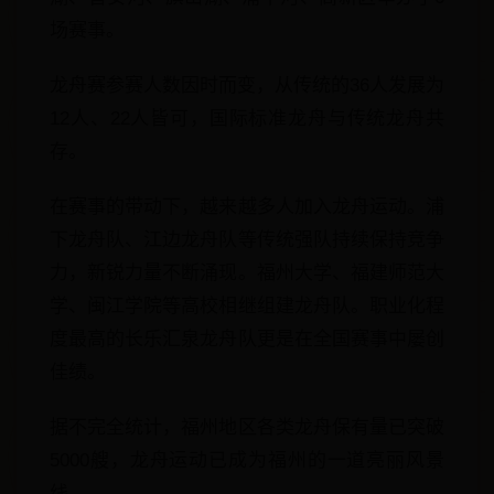
场赛事。
龙舟赛参赛人数因时而变，从传统的36人发展为
12人、22人皆可，国际标准龙舟与传统龙舟共
存。
在赛事的带动下，越来越多人加入龙舟运动。浦
下龙舟队、江边龙舟队等传统强队持续保持竞争
力，新锐力量不断涌现。福州大学、福建师范大
学、闽江学院等高校相继组建龙舟队。职业化程
度最高的长乐汇泉龙舟队更是在全国赛事中屡创
佳绩。
据不完全统计，福州地区各类龙舟保有量已突破
5000艘，龙舟运动已成为福州的一道亮丽风景
线。