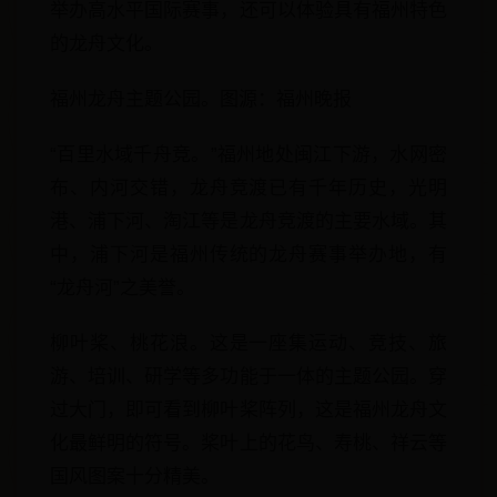
举办高水平国际赛事，还可以体验具有福州特色
的龙舟文化。
福州龙舟主题公园。图源：福州晚报
“百里水域千舟竞。”福州地处闽江下游，水网密
布、内河交错，龙舟竞渡已有千年历史，光明
港、浦下河、淘江等是龙舟竞渡的主要水域。其
中，浦下河是福州传统的龙舟赛事举办地，有
“龙舟河”之美誉。
柳叶桨、桃花浪。这是一座集运动、竞技、旅
游、培训、研学等多功能于一体的主题公园。穿
过大门，即可看到柳叶桨阵列，这是福州龙舟文
化最鲜明的符号。桨叶上的花鸟、寿桃、祥云等
国风图案十分精美。