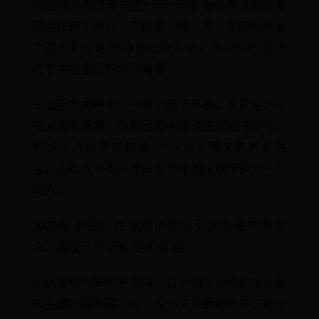
州国际龙舟邀请赛暨“一带一路”青年龙舟国际邀
请赛在这里举办。来自亚、欧、美、非四大洲30
个国家和地区的71支龙舟队伍，超2000名龙舟
选手在这里展开激烈角逐。
三山自古龙腾水，一桨划破千年浪。从民俗活动
变成国际赛事，背后是福州持续挖掘龙舟文化、
打造龙舟经济的成果。“龙舟+”带来的有机融
合，正在成为福州建设现代化国际城市的又一新
动力。
2025福州国际龙舟邀请赛吸引众多省内外观
众。福建日报记者 游庆辉 摄
传统与现代同辉不久前，位于浦下河畔的福州龙
舟主题公园开园。这个福州文旅新地标不仅可以