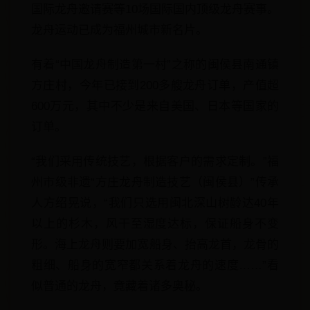
国际龙舟邀请赛等10场国际国内顶级龙舟赛事。
龙舟运动已成为福州城市新名片。
有着“中国龙舟制造第一村”之称的闽侯县南通镇
方庄村，今年已接到200多艘龙舟订单，产值超
600万元，其中不少是来自美国、日本等国家的
订单。
“我们采用传统技艺，根据客户的需求定制。”福
州市级非遗“方庄龙舟制造技艺（闽侯县）”传承
人方绍晃说，“我们只选用闽北深山树龄达40年
以上的杉木，风干至湿度达标，保证船身不变
形。海上龙舟则要加宽船身、抬高龙首，龙骨的
粗细、船身的宽窄都关系着龙舟的速度……”看
似普通的龙舟，竟藏着诸多奥秘。