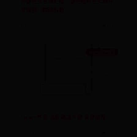
预备党员思想汇报：请党组织在实践中
考验我（精选五篇）
🗓️ 06-30
👁️ 8106
365bet亚洲真人
Steam冬促 点数商店头像 背景推荐
🗓️ 07-15
👁️ 9673