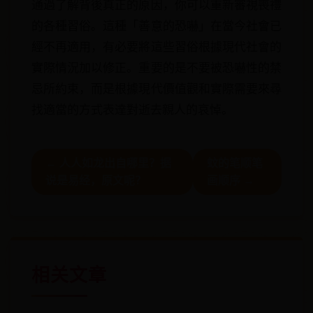
通過了解背後真正的原因，你可以重新審視喪禮
的各種習俗。這種「善意的恐嚇」在當今社會已
經不再適用，有必要將這些習俗根據現代社會的
實際情況加以修正。重要的是不要被恐嚇性的禁
忌所約束，而是根據現代價值觀和實際需要來尋
找適當的方式表達對逝去親人的哀悼。
← 人人如龙出自哪里？据
蚊的笔顺笔
说是易经，原文呢？
画顺序 →
相关文章