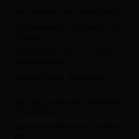
禮儀公司費用明細大揭密！喪葬費用算給你看
百日祭拜要準備什麼？百日禁忌有哪些？關於做
百日禮儀你不可不知
生命禮儀公司推薦「這間」！除了全台服務，禮
儀社推薦3大原因讓你知
台中禮儀公司看這篇，殯葬業費用評鑑方式大公
開！
點擊上方連結，瞭解更多資訊，讓協和禮儀陪伴
您度過這段艱難的時光。
訪問我們的官網以獲取更多資訊：協和禮儀官方
網站