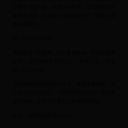
的數量可能不夠，所謂來者是客，當然優先給外
來賓客使用，自己家人沒桌椅只好拿「䇞䉉」當
桌子蹲著吃。
这一禁忌的幽默面
曾經看過「死硬派」的在餐廳辦桌，卻要求餐廳
把家人要吃的餐點擺在地上，然後ㄧ家人蹲著
吃，何苦來哉！
早期辦喪事時借用桌椅不足，家屬蹲著用餐，但
在現代某些情況下，人們遵守禁忌卻忘了禁忌背
後的由來，導致不必要的誤解或滑稽場面。
結論：重新審視喪禮的習俗