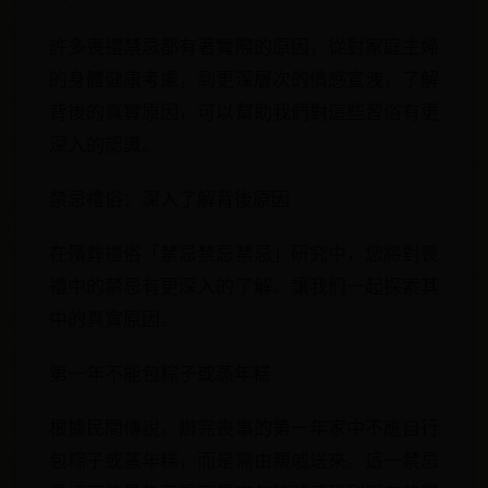
許多喪禮禁忌都有著實際的原因，從對家庭主婦
的身體健康考慮，到更深層次的情感宣洩，了解
背後的真實原因，可以幫助我們對這些習俗有更
深入的認識。
禁忌禮俗：深入了解背後原因
在殯葬禮俗「禁忌禁忌禁忌」研究中，您將對喪
禮中的禁忌有更深入的了解。讓我们一起探索其
中的真實原因。
第一年不能包粽子或蒸年糕
根據民間傳說，辦完喪事的第一年家中不應自行
包粽子或蒸年糕，而是需由親戚送來。這一禁忌