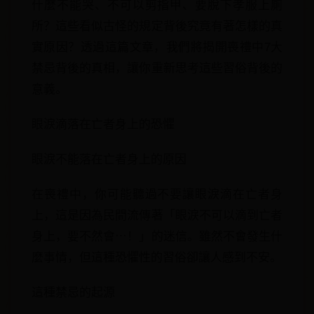
什麼不能哭、不可以剪指甲、要脫下孝服上廁
所？這些看似古怪的規定背後究竟有著怎樣的真
實原因？透過這篇文章，我們將揭開喪禮中7大
禁忌背後的真相，讓你重新思考這些習俗背後的
意義。
眼淚滴落在亡者身上的恐懼
眼淚不能落在亡者身上的原因
在喪禮中，你可能聽過不要讓眼淚滴在亡者身
上，這是因為民間流傳著「眼淚不可以滴到亡者
身上，要不然會⋯！」的迷信。雖然不會發生什
麼事情，但這種恐懼性的習俗卻讓人感到不安。
這種禁忌的起源