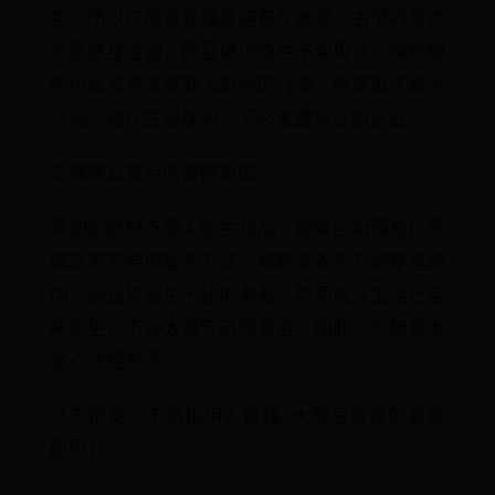
生，所以可能會找理髮店幫忙剃頭。古早的孝衣
不是量身定做，而且環境衛生不如現代。傳統禮
俗中省去穿孝服進入廁所的行為，原是為了避免
污濁。現代生活便利，不必太遵守這個習俗。
這種禁忌背后的實際原因
早期家庭缺乏個人衛生用品，理髮店剃頭幫忙是
解決不方便理髮的方法。舊時孝衣不方便穿進廁
所，源自於衛生不佳的考量。然而現代生活已足
夠衛生，不必太遵守這個習俗。因此，你無需太
擔心這種禁忌。
「不能哭、不剪指甲？喪禮7大禁忌背後的真實
原因」