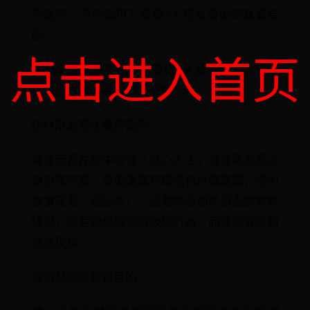
不能哭、不剪指甲？喪禮7大禁忌背後的真實原
因
点击进入首页
父母過世不能剪指甲…喪禮7大習俗禁忌，他：
根本是禮儀人員 … 閱讀原文
棺材附近禁止攜帶寵物
遺體安置在家中時有「熱心人士」會提醒家屬必
須日夜守靈，避免讓貓狗躍過棺木或遺體，否則
會讓死者「站起來」。這個禁忌源於過去的實際
情況，需要避免貓狗的破壞行為，而被誤解成超
自然現象。
這個禁忌的最初目的