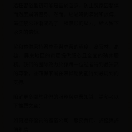
這種習俗最初可能是基於善意，防止喪家因悲傷
而過度崩潰傷身。然而，經過時間演變和誤傳，
這些禁忌逐漸成為了一種無形的壓力，給人留下
永久的遺憾。
協和禮儀秉持著尊重與專業的態度，為雲林、高
雄、屏東地區的家屬提供細心且全面的殯葬服
務。我們的團隊致力於讓每一位逝者得到最崇高
的尊敬，並確保家屬在哀悼期間能得到最周到的
支持。
瞭解更多關於我們的服務與專業知識，請參考以
下推薦文章：
如何選擇優質的禮儀公司｜服務費用、評鑑與評
價推薦