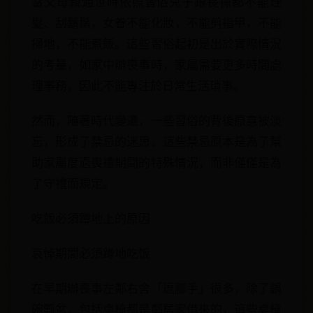
當父母親過世時依照習俗兒子跟長孫都不能理
髮、刮鬍鬚，女眷不能化妝，不能剪指甲，不能
掃地，不能煮飯。這些習俗起初是出於實際情況
的考量，如家中辦喪事時，家屬需要更多時間處
理事務，因此不能專注於日常生活瑣事。
然而，隨著時代變遷，一些習俗的背後原意被淡
忘，形成了禁忌的迷思。這些禁忌原本是為了幫
助家屬度過喪禮期間的特殊情況，而非僅僅是為
了守禮而規定。
吃飯必須蹲地上的原因
哀悼期間必須蹲地吃饭
在早期辦喪事左鄰右舍「逗腳手」很多，除了鍋
碗瓢盆，包括桌椅都是鄰居家借來的，這些桌椅