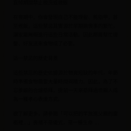
哀悼期間禁止梳洗或做飯
在喪期中，你會發現自己不能理髮、剪指甲，甚
至煮飯，這些禁忌其實源於早期辦喪事的繁忙，
讓家屬無暇進行這些日常活動。因此鄰居幫忙理
髮、好友送來食物成了必要。
這一禁忌的歷史背景
這些禁忌的歷史依據源於物資短缺的年代，年節
時準備食物需要大量時間與精力。因此，為了不
忘爹娘的合爐祭拜，提前一天來祭拜過世親人成
為一種孝心表達方式。
欲了解更多，請參閱「可以把釣竿放進父親的靈
柩裡…」喪禮不是儀式，是一種生命 …