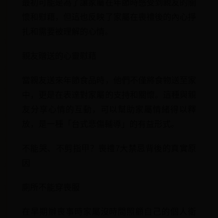
最初可能是為了讓家屬在年節時感受到親友的關
懷和慰藉，但這也反映了家屬在喪禮後的內心掙
扎和需要被理解的心情。
親友贈送的心靈慰藉
當親友送來年節食品時，他們不僅將食物送至家
中，更是在表達對家屬的支持和關懷。這種與親
友分享心情的互動，可以幫助家屬情緒得以釋
放，是一種「台式悲傷輔導」的有益形式。
不能哭、不剪指甲？喪禮7大禁忌背後的真實原
因
廁所不能穿喪服
在早期辦喪事時家屬沒時間照顧自己的個人衛