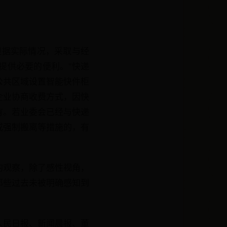
根据实际情况，采取与经
提供必要的便利。"快递
公共区域设置智能快件柜
企业协商收费方式，因快
有。若业委会已经与快递
或强制搬离等措施的，有
的观察，除了感性视角，
那些过去未被明确感知到
人民日报、新闻晨报、董