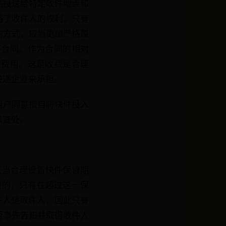
品投送给特定收件地点和
略了收件人的权利。只有
的方式，应当更加严格履
管合同。作为合同的相对
管费用。这是收费是合理
快递企业来承担。
用户同意擅自将快件投入
以查处。
应当合理设置快件保管期
须的，只有在超过这一保
件人是取件人，因此只有
否事先告知并取得收件人