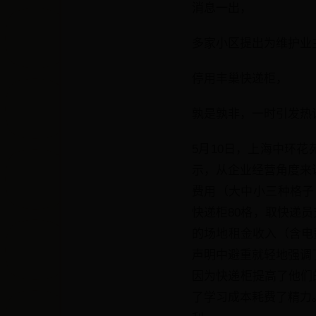
消息一出，
多家小区提出为维护业
停用丰巢快递柜，
孰是孰非，一时引发热
5月10日，上海中环
示，从企业经营角度来
费用（大中小三种格子，
快递柜80格，取快递员
的场地租金收入（含电
声明中避重就轻地强调
因为快递柜提高了他们
了学习成本耗费了精力