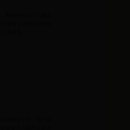
为，有些快递员为了图省
自己没有办法做到及时取
嫌二次收费。
执行中却变了形。而入柜
关制度设计的尊严不容挑