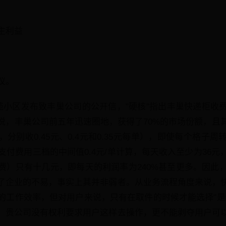
主利益
议。
花苑小区发布致丰巢公司的公开信，"硬核"指出丰巢快递柜收
说，丰巢公司前五年迅速圈地，获得了70%的市场份额，且
分别收0.45元、0.4元和0.35元每单），即使每个格子
支付费用三档的中间值0.4元/单计算，每天收入至少为36
费）只有十几元，即每天的利润率为240%甚至更多。因此
了企业的不易，事实上其并非弱者。从业务流程角度来说，
的工作效率，但对用户来说，只有在取件的时候才能选择"是
。贵公司没有权利要求用户这样去操作，更不能剥夺用户可