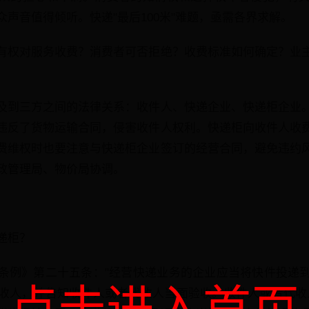
声音值得倾听。快递"最后100米"难题，亟需各界求解。
有权对服务收费？消费者可否拒绝？收费标准如何确定？业
及到三方之间的法律关系：收件人、快递企业、快递柜企业
违反了货物运输合同，侵害收件人权利。快递柜向收件人收
费维权时也要注意与快递柜企业签订的经营合同，避免违约
政管理局、物价局协调。
递柜？
条例》第二十五条："经营快递业务的企业应当将快件投递
收人，并告知收件人或者代收人当面验收。收件人或者代收