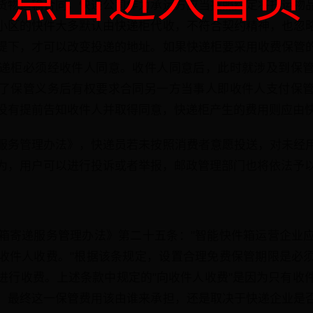
点击进入首页
货物运输合同，快递公司作为承运方应当按照约定将托运物
小区的快件大多默认由快递柜代收，不符合契约精神，也忽
提下，才可以改变投递的地址。如果快递柜要采用收费保管
递柜必须经收件人同意。收件人同意后，此时就涉及到保
了保管义务后有权要求合同另一方当事人即收件人支付保
没有提前告知收件人并取得同意，快递柜产生的费用则应由
服务管理办法》，快递员若未按照消费者意愿投送，对未经
为，用户可以进行投诉或者举报，邮政管理部门也将依法予
箱寄递服务管理办法》第二十五条："智能快件箱运营企业
收件人收费。"根据该条规定，设置合理免费保管期限是必
进行收费。上述条款中规定的"向收件人收费"是因为只有收
。最终这一保管费用该由谁来承担，还是取决于快递企业是