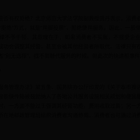
是否有权拒绝？北京师范大学法学院副教授贺丹表示，消费
"拒绝"方式，就是"用脚投票"，拒绝使用服务。因此，一般
律不予干预。其原理在于，如果消费者不买账，不接受企
成功会调整其经营，甚至会被其他经营者所取代。法律只有
者"别无选择"，找不到替代服务的时候。但此次的快递柜事
？
服务管理办法》第五条、国务院办公厅印发的《关于本市推
智能快件箱被鼓励纳入了各地公共服务设施相关规划和便民
时，一方面不能过于强调其经营功能，费用收取过高；另一
所在地邮政管理局组织消费者沟通协商。消费者也可通过消