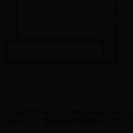
称，丰巢将为用户在12小时之内免费保存包裹，超时将按照0
入丰巢会员的方式，享受有效期内不限保管次数的服务。