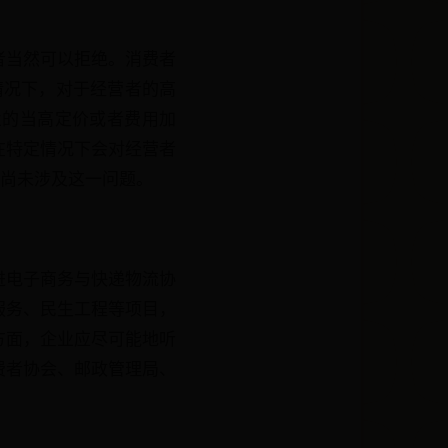
者当然可以拒绝。消费者
情况下，对于经营者的高
业的当高定价或者费用加
在特定情况下会对经营者
件尚未涉及这一问题。
进电子商务与快递物流协
服务、民生工程等项目，
方面，企业应尽可能地听
费者协会、邮政管理局、