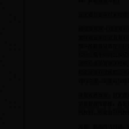
四、协调收费方式，
业主委员会可以采取哪
根据国务院《快递暂行
营快递业务的企业签订
柜一般都是设置在小区
实际上属于利用公共区
递柜企业设置快递柜所
柜企业签订过经营合同
违约之虞。业委会应组
丰巢收费事件，其实质
更需要理性思维。各方
的权利，划定自己的权
来源：根据经济日报、