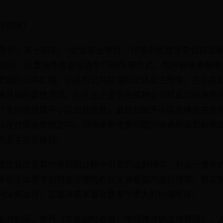
些措施？
条例》第十四条："企业事业单位、住宅小区管理单位应当
合同、设置快件收寄投递专门场所等方式，为开展快递服务
里面的公共区域。小区的公共区域归全体业主所有，在小区
域开展经营性活动。小区业主委员会或物业可就此与快递柜
产生的收益属于小区公共收益，最终归属于小区全体业主所
且在合同有效期之内，因快递柜收费问题对快递柜采取断电
织业主合法维权。
是企业改变其价格规则过程中引发的谈判博弈。对这一事件
参与主体思考如何在法律的权利义务框架内进行博弈，界定
利义务边界，这或许是丰巢收费事件更大的价值所在。
澎湃新闻、贺丹《丰巢超时收费：市场博弈的法律界限》、