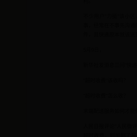
利。
不少用户"力挺"该小
事，经常在不事先沟通
件，且快递原本就该送
5月9日，
新华社发消息三问"快递
"超时收费"该收吗？
"超时收费"怎么收？
末端配送服务如何才能
人民日报评论"人民微
超时收费，则加剧了民