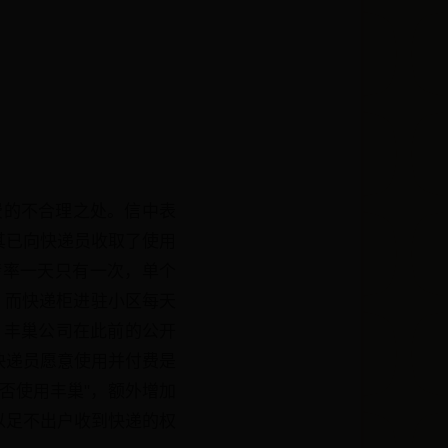
费的不合理之处。信中表
其已向快递员收取了使用
周转率一天只有一次，单个
元，而快递柜进驻小区每天
，丰巢公司在此前的公开
快递员愿意使用并付费是
否使用丰巢"，额外增加
以足不出户收到快递的权