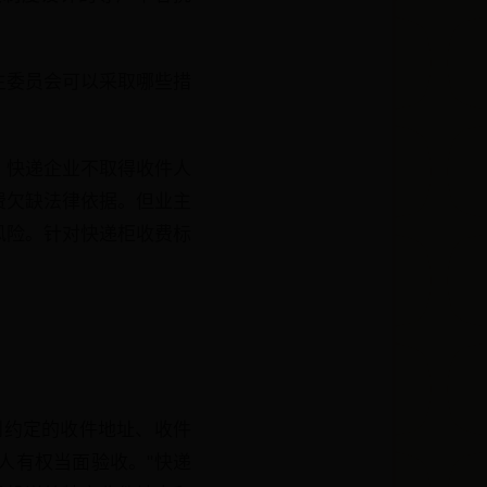
主委员会可以采取哪些措
。快递企业不取得收件人
费欠缺法律依据。但业主
风险。针对快递柜收费标
到约定的收件地址、收件
人有权当面验收。"快递