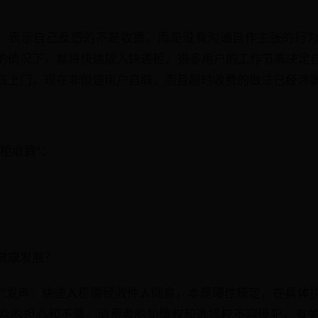
区，表示自己反感的不是收费，而是没有沟通自作主张的行
的情况下，就将快递放入快递柜。很多用户的工作节奏决定
货上门，现在非但是用户自取，而且超时收费的做法已经涉
柜收费"：
健康发展？
评"发声：快递入柜需经收件人同意，本是硬性规定，在具体
众的担心和不满。消费者的知情权和选择权不容侵犯，有