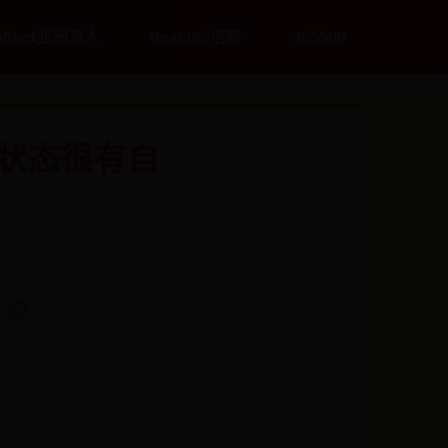
65bet亚洲真人
beat365倍率
365500
己状态很有自