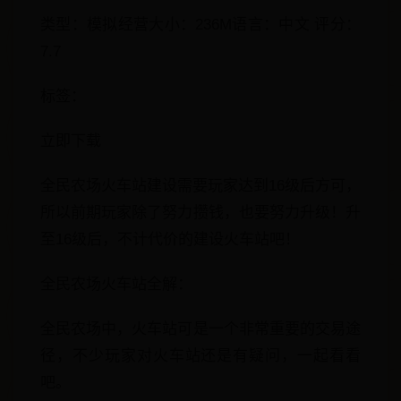
类型：模拟经营大小：236M语言：中文 评分：
7.7
标签：
立即下载
全民农场火车站建设需要玩家达到16级后方可，
所以前期玩家除了努力攒钱，也要努力升级！升
至16级后，不计代价的建设火车站吧！
全民农场火车站全解：
全民农场中，火车站可是一个非常重要的交易途
径，不少玩家对火车站还是有疑问，一起看看
吧。