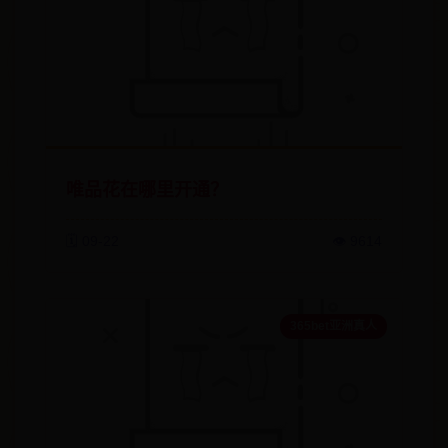
唯品花在哪里开通？
🗓️ 09-22
👁️ 9614
365bet亚洲真人