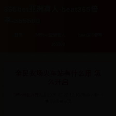
365bet亚洲真人-beat365倍
率-365500
首页
365bet亚洲真人
beat365倍率
365500
全民农场火车站有什么用 怎
么开启
365bet亚洲真人
🗓️ 2026-02-22 12:10:38
✍️ admin
👁️ 4940
❤️ 918