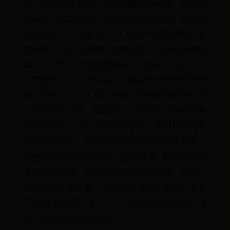
然。在部分篇章中，也有揭露社会黑暗，表现时
代苦闷，同情稚弱，鼓励青年自爱自重，积极向
上的副歌。《繁星·四八》便是一首赞颂弱小者
的诗歌。“弱小的草呵! 骄傲些罢，只有你普遍地
装点了世界。”作者借物咏志，抒发了自己对人
生的感怀。弱小的草装点了美丽的世界但却常常
被人忽视，年青人都对社会人生有美丽的梦幻但
又常常怀才不遇，报国无门，他们与小草都有着
类似的命运。冰心或许有感于此，便用她那特有
的轻婉的语言，真切地呼唤着这些弱小无名者，
劝勉他们不要自哀自怜，自甘寂寞; 鼓励他们珍
重自己的价值，为自己的存在感到骄傲。因为，
正是这些小草一星一点的绿色净化了空气，美化
了环境;也正是人们一点一滴的努力和贡献，推
动了社会的发展和进步。