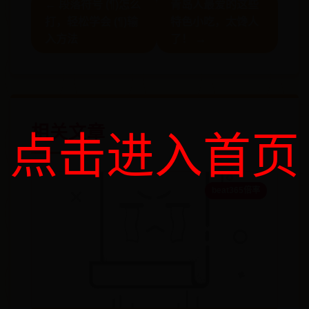
← 段落符号 (¶)怎么
青岛人最爱的这些
打，轻松学会 (¶)输
特色小吃，太馋人
入方法
了！ →
相关文章
点击进入首页
beat365倍率