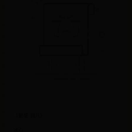
《繁星·四八》
冰心