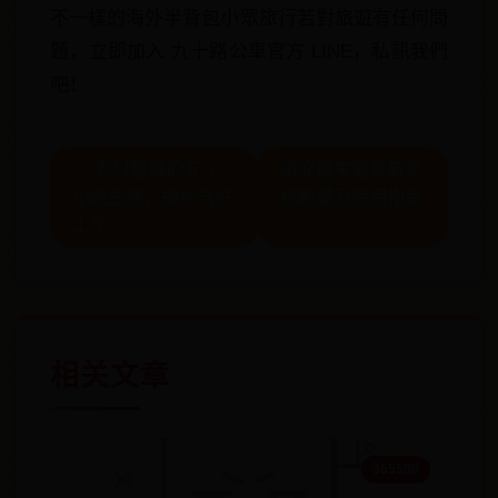
不一樣的海外半背包小眾旅行若對旅遊有任何問
題，立即加入 九十路公車官方 LINE，私訊我們
吧！
← 农村能做的 5 个
凯立德车载导航系
小吃生意，接地气好
统配置及使用指南
上手
→
相关文章
365500