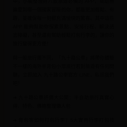
中，小編整理好八款旅遊必備的 APP，幫助無
論要到哪一個國家冒險的你，都能更加輕鬆、有
趣，並確保每一刻都充滿愉快的驚喜。其中這些
APP 能夠幫助你探索景點、安排行程、解決語
言障礙，甚至還有幫助輕鬆打包行李的，讓你的
旅行變得更方便！
與一般旅行團不同，「九十路公車」將帶你體驗
不一樣的海外半背包小眾旅行若對旅遊有任何問
題，立即加入 九十路公車官方 LINE，私訊我們
吧！
➜ 九十路公車評價大公開：半自助旅行真實心
得、特色、價格整理懶人包
➜ 背包客如何打包行李？5大實用行李打包技