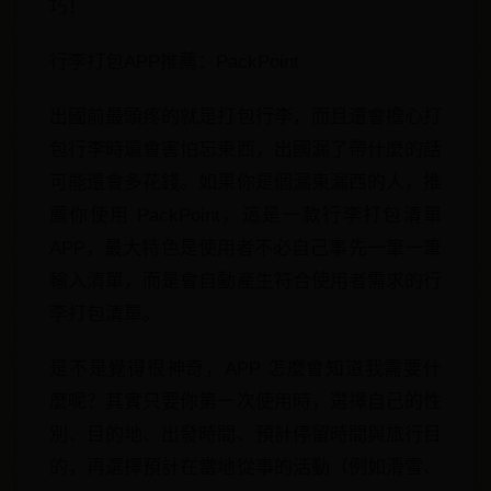
巧！
行李打包APP推薦：PackPoint
出國前最頭疼的就是打包行李，而且還會擔心打
包行李時還會害怕忘東西，出國漏了帶什麼的話
可能還會多花錢。如果你是個漏東漏西的人，推
薦你使用 PackPoint，這是一款行李打包清單
APP，最大特色是使用者不必自己事先一筆一筆
輸入清單，而是會自動產生符合使用者需求的行
李打包清單。
是不是覺得很神奇，APP 怎麼會知道我需要什
麼呢？其實只要你第一次使用時，選擇自己的性
別、目的地、出發時間、預計停留時間與旅行目
的，再選擇預計在當地從事的活動（例如滑雪、