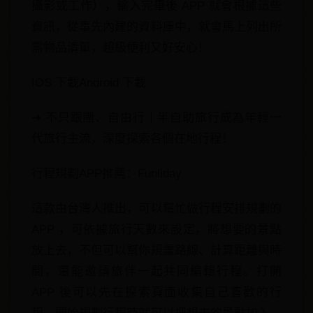
攝影或工作），輸入完畢後 APP 就會根據這些
資訊，從事先內建的資料庫中，就會馬上列出所
需物品清單，超級便利又好安心！
IOS 下載Android 下載
➜ 不只跟團、自由行｜半自助旅行成為年輕一
代旅行主流，深度探索各個在地行程！
行程規劃APP推薦：Funliday
這款由台灣人推出，可以幫忙做行程安排規劃的
APP ，可依據旅行天數來設定，將想要的景點
放上去，不但可以幫你規畫路線、計算距離與時
間，還能邀請旅伴一起共同編輯行程。打開
APP 後可以先在探索頁面收集自己喜歡的行