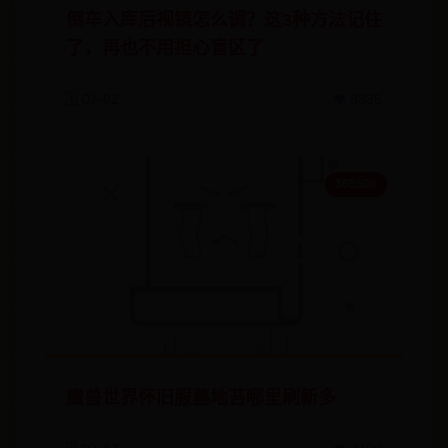
倒车入库后视镜怎么调？这3种方法记住
了，再也不用担心盲区了
🗓️ 07-02
👁️ 8335
365500
魔兽世界怀旧服墓地苔哪里刷新多