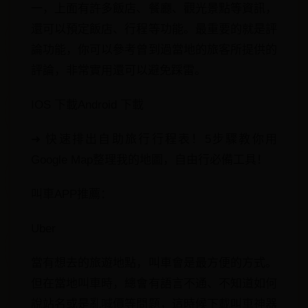
一，上面有許多飯店、餐廳、觀光景點等資訊，
還可以預定飯店、行程等功能。最重要的就是評
論功能，你可以參考曾到過當地的旅客所提供的
評論，非常實用還可以避免踩雷。
IOS 下載Android 下載
➜ 快速排出自助旅行行程表！5步驟教你用
Google Map整理我的地圖，自由行必備工具！
叫車APP推薦：
Uber
當有想去的旅遊地點，叫車會是最方便的方式。
但在當地叫車時，總會有語言不通、不知道如何
說站名或是亂喊價等問題，這時候下載叫車神器