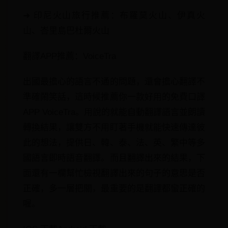
➜ 印尼火山旅行推薦：布羅莫火山、伊真火
山、峇里島巴杜爾火山
翻譯APP推薦：VoiceTra
出國最擔心的語言不通的問題，還會擔心翻譯不
準確鬧笑話，這時候推薦你一款好用的免費口譯
APP VoiceTra。用說的就能自動翻譯語言並朗讀
轉換結果，讓雙方不用盯著手機就能快速傳達彼
此的想法，提供日、韓、泰、法、英、繁中等多
國語言即時語音翻譯。而且翻譯出來的結果，下
面還有一欄幫忙檢視翻譯出來的句子的意思是否
正確，多一層把關，最重要的是翻譯都蠻正確的
喔。