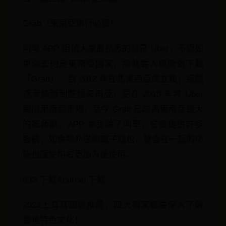
Grab（東南亞旅行必備）
叫車 APP 相信大家最熟悉的就是 Uber，不過如
果你去的是東南亞國家，那就要入境隨俗下載
「Grab」。自 2012 年在馬來西亞成立後，版圖
逐漸擴張到整個東南亞，更在 2018 年將 Uber
踢出東南亞市場，至今 Grab 已成為東南亞最大
的獨角獸。APP 本身除了叫車，它還提供許多
服務，如食物外送和電子錢包，整合在一起的功
能也讓使用者更加方便使用。
IOS 下載Android 下載
2023土耳其跟團推薦，四大獨家體驗深入了解
當地特色文化！