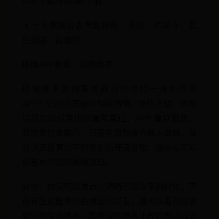
IOS 下載Android 下載
➜ 十大寮國必去景點推薦：永珍、西蒙寺、藍
色潟湖、龍坡邦
換匯APP推薦：極簡匯率
極簡匯率是個集美觀與好用於一身的匯率
APP！它的介面設計相當精簡、操作方便，你可
以設定四組常用的貨幣單位，APP 會以國旗、
貨幣單位來顯示，只要在貨幣後方輸入數值，就
會快速換算出不同幣別的等值金額，而且還可以
做基本的加減乘除計算。
另外，你還可以透過它隨時追蹤匯率的變化，不
但有​​歷史匯率的曲線圖可以看，還可以看到各家
銀行的兌換匯率，看哪家的匯率比較好就可以去