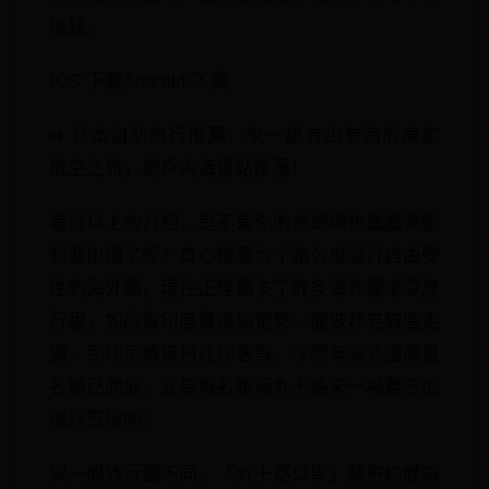
換錢。
IOS 下載Android 下載
➜ 日本自助旅行推薦：來一趟有山有海的療癒
放空之旅，瀨戶內海景點推薦！
看過以上的介紹，是不是你的旅遊魂也蠢蠢欲動
想要出國了呢？真心推薦九十路公車設計自由彈
性的海外團，現在正陸續多了許多海外獨家深度
行程，如欣賞印度寶萊塢電影、龍坡邦老城區走
讀、到印尼傳統村莊作客等，今明年海外團限量
名額已開放，立馬報名跟著九十路來一場難忘的
海外冒險吧！
與一般旅行團不同，「九十路公車」將帶你體驗