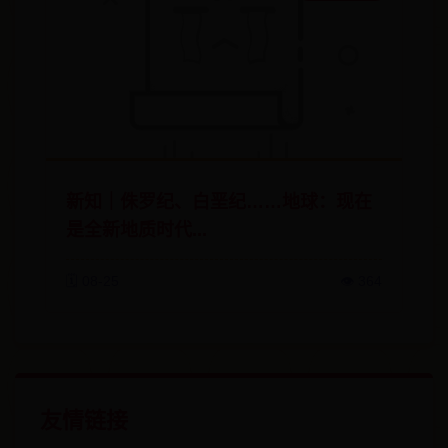
新知｜侏罗纪、白垩纪……地球：现在
是全新地质时代...
🗓️ 08-25
👁️ 364
友情链接