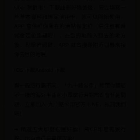
Uber 就對啦！下載註冊好帳號後，只要填寫一
些基本資料和綁定信用卡，就可以開始使用。
APP 會依照你所在的地點做定位（需注意有時
候會定位錯誤喔），在目的地輸入想去的地方
後，點擊確認鍵，APP 就會搜尋附近司機來接
你去目的地喔。
IOS 下載Android 下載
與一般旅行團不同，「九十路公車」將帶你體驗
不一樣的海外半背包小眾旅行若對旅遊有任何問
題，立即加入 九十路公車官方 LINE，私訊我們
吧！
➜ 精選五大印度跟團好處！高CP印度獨家行
程，比自由行玩得更深度！