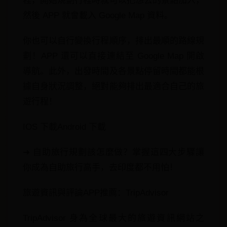
程，開始規劃行程時就可以把想去的景點加入，
然後 APP 就會載入 Google Map 資料。
你也可以自行變換行程順序，排出最順的路線規
劃！APP 還可以直接連結至 Google Map 開啟
導航。此外，出發時間及各景點停留時間都能根
據自身狀況調整，絕對能夠排出最適合自己的旅
遊行程！
IOS 下載Android 下載
➜ 自助旅行規劃該怎麼做？掌握這四大步驟讓
你成為自助旅行高手，去印度都不用怕！
旅遊資訊與評論APP推薦：TripAdvisor
TripAdvisor 身為全球最大的旅遊資訊網站之