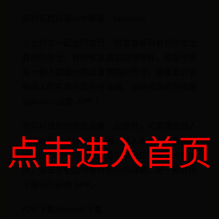
旅行花費拆賬APP推薦：Splitwise
三五好友一起出門旅行，很常會遇到有共同支出
費用的情況，有時候會遇到款項零碎，或是不是
每一個人都要分擔該筆開銷的情況，最後要計算
每個人的花費是真的很燒腦，這時候真的很推薦
Splitwise 這款 APP ！
它可以幫助你有效拆帳。記錄時，可選擇是個人
点击进入首页
負擔或是和哪位旅伴分帳，輸入後系統會直接算
出每個人的平均花費，還可以得知誰需要還錢給
誰，省去手動加總後再拆分的麻煩，是一款好用
又便利的拆帳 APP。
IOS 下載Android 下載