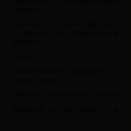
困难的时期”过去之后，等待荣耀的有可能是更
惨烈的竞争。
随着IPO进程加速，AI能否带动荣耀增长曲线再
次上扬虽未可知，但今后，荣耀的命运已完全掌
握在自己手中。
参考资料：
CEO李健首谈荣耀现状：确实遇到困难，反攻
已经开始；财经杂志
荣耀跌出前五！替身终究只是替身？；智谷趋势
荣耀跌出前五：手机江湖再无“替身红利”；市值
榜