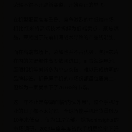
荣耀不得不开辟新赛道，开始真正的单飞。
在机型配置高度重叠、竞争激烈的中低端市场，
相比红米将高端技术拆解为低端卖点，聚焦爆
品，荣耀困于先前机海战术导致的产品线混乱。
而在高端市场上，荣耀也并不占优势。包括芯片
在内的关键部件高度依赖进口；而青海湖电池、
鹰眼相机等创新多为单点突破，难以形成鲜明的
品牌标签。折叠屏手机的市场份额虽位居第二，
但华为一家就拿下了76.6%的市场。
这一年不止是荣耀面临“内忧外患”，整个手机行
业的日子都不太好过。全球智能手机出货量触及
10年来低点，仅为11.7亿部。据TechInsights的
市场调研，2023年度年度智能手机更换率下滑