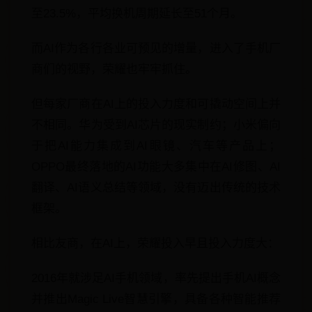
至23.5%，平均换机周期延长至51个月。
而AI作为各行各业可预见的增量，进入了手机厂
商们的视野，荣耀也牢牢抓住。
但每家厂商在AI上的投入力度和可撬动空间上并
不相同。华为受到AI芯片的现实制约；小米偏向
于把AI能力集成到AI眼镜、汽车等产品上；
OPPO最终落地的AI功能大多集中在AI修图、AI
翻译、AI语义总结等领域，没有迈出传统的技术
框架。
相比友商，在AI上，荣耀投入早且投入力度大：
2016年就涉足AI手机领域，率先提出手机AI概念
并推出Magic Live智慧引擎，具备各种智能推荐