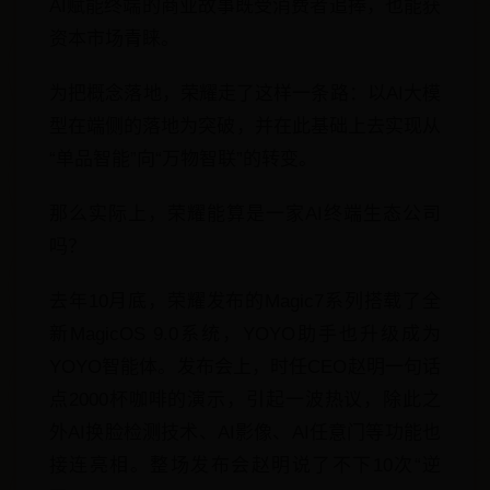
AI赋能终端的商业故事既受消费者追捧，也能获
资本市场青睐。
为把概念落地，荣耀走了这样一条路：以AI大模
型在端侧的落地为突破，并在此基础上去实现从
“单品智能”向“万物智联”的转变。
那么实际上，荣耀能算是一家AI终端生态公司
吗？
去年10月底，荣耀发布的Magic7系列搭载了全
新MagicOS 9.0系统，YOYO助手也升级成为
YOYO智能体。发布会上，时任CEO赵明一句话
点2000杯咖啡的演示，引起一波热议，除此之
外AI换脸检测技术、AI影像、AI任意门等功能也
接连亮相。整场发布会赵明说了不下10次“逆