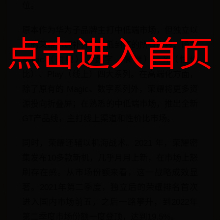
位。
原本作为华为子品牌主打中低端市场，但独立以
点击进入首页
后的荣耀迅速补齐了从低到高的所有产线，确立
Magic（旗舰）、数字（高端）、X（性价
比）、Play（线上）四大系列。在高端化方面，
除了原有的 Magic、数字系列外，荣耀将更多资
源投向折叠屏；在熟悉的中低端市场，推出全新
GT产品线，主打线上渠道和性价比市场。
同时，荣耀还辅以机海战术。2021 年，荣耀密
集发布10多款新机，几乎月月上新，在市场上怒
刷存在感。从市场份额来看，这一战略成效显
著。2021年第二季度，独立后的荣耀排名首次
进入国内市场前五，之后一路攀升，到2022年
第二季度市场份额一度登顶，达到19.5%。