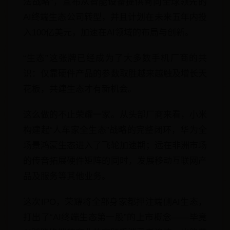
法战略”，宣布从智能设备提供商向全球领先的
AI终端生态公司转型，并且计划在未来五年内投
入100亿美元，加速在AI领域的布局与创新。
“生态”这张牌已经成为了大多数手机厂商的共
识：仅靠硬件产品的参数取胜越来越触及增长天
花板，共建生态才有新机会。
这么做的不止荣耀一家。从头部厂商来看，小米
构建起“人车家全生态”战略的完整闭环，华为全
场景鸿蒙生态进入了飞轮加速期；远在非洲市场
的传音拓展硬件矩阵的同时，发展移动互联网产
品及服务等其他业务。
这次IPO，荣耀将全部身家都押注端侧AI生态，
打出了“AI终端生态第一股”的上市概念——毕竟