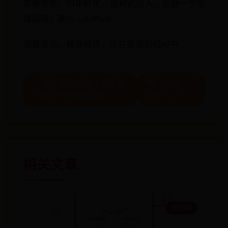
荣耀换帅：四年孵化，饱和式投入，重做一个全
球品牌；晚点 LatePost
海量资讯、精准解读，尽在新浪财经APP
← 天天酷跑大猫头哪里多
情侣戒指一
大猫头任务速刷攻略
般多少钱 →
相关文章
365500