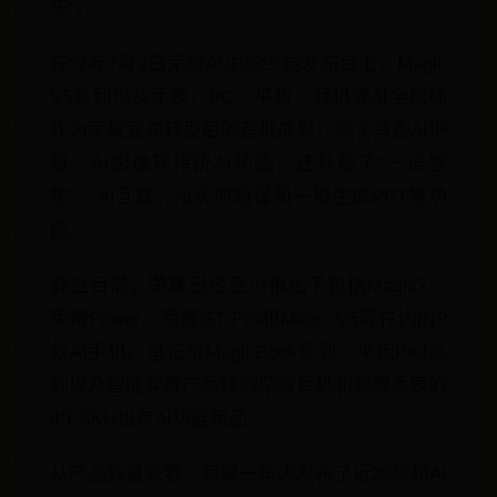
天”。
在今年7月2日荣耀AI生态终端发布会上，Magic
V5系列以及手表、PC、平板、耳机等AI全家桶
作为荣耀宣布转型后的首批成果，除了具备AI护
眼、AI影像等传统AI功能，还升级了“一语智
控”、AI互联、AI实时翻译和一键生成PPT等功
能。
截至目前，荣耀已经至少推出了包括Magic7、
荣耀Power、荣耀GT Pro和Magic V5等在内的9
款AI手机。笔记本MagicBook系列、平板Pad系
列以及智能穿戴产品线的荣耀耳机和荣耀手表的
4个SKU也有AI功能新品。
从产品数量来看，荣耀一年内发布了近20款和AI