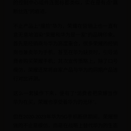
的控制中心组件连图标都类似，实在是有点“藕
断丝连”的痕迹。
不止产品上“撞脸”华为，荣耀在营销上也一直有
意无意地渲染“荣耀和华为是一家”的品牌印象。
首先是经销商与华为高度重合，很多荣耀的经销
商也兼卖华为手机，甚至在华为缺货时，引导消
费者购买荣耀手机；其次宣传策略上，除了口号
模仿，荣耀还常将自家产品与华为的同期产品进
行对比评测。
这么一套操作下来，便有了“消费者把荣耀当作
华为在买，荣耀也享受着华为的光环”。
但在2020-2023年华为5G手机断供期间，荣耀想
做的不止是模仿，而是在战略上替代华为的生态