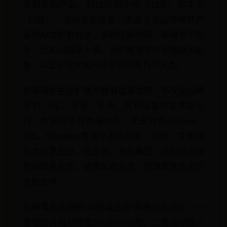
强相关的产品，超过同期小米（12款）和华为
（9款）。从AI功能来看，市面上各品牌硬件产
品的AI功能看似多，实则是拆的细，荣耀也不例
外，比如AI超清人像、AI护眼等不外乎围绕AI影
像、AI显示技术和AI语音对话等几个大类。
但荣耀在生态扩展方面有显著优势，不仅全品牌
手机、PC、平板、手表、耳机设备的文件能互
传、数据同步与跨端协作，还支持和Android、
iOS、Windows等操作系统互联。同时，荣耀将
联合阿里巴巴、比亚迪、美的集团，分别开启智
能体服务生态、智慧车联生态、智慧家居生态的
全面合作。
能够看出荣耀的“AI终端生态”策略分为两步：一
是增加自有AI终端SKU和AI功能；二是主动融入