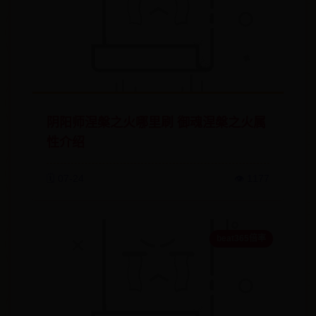
阴阳师涅槃之火哪里刷 御魂涅槃之火属
性介绍
🗓️ 07-24
👁️ 1177
beat365倍率