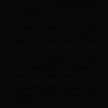
元，以1元之差精准卡位同期售价799元的红米
手机。发布会上，余承东喊出“荣耀专为退烧而
来”的口号直接贴脸开大小米。
彼时的荣耀与华为共享研发资源、供应链与售后
体系，华为主品牌Mate/P系列主打高端商务，
荣耀则以千元价位定位中低端市场，主打性价
比。
2020年11月，华为受美国断供影响，决定剥离
荣耀，一方面是回笼资金，另一方面被理解为是
为保存有生力量，让荣耀“自寻活路”。
虽然在股权管理方面荣耀与华为彻底切割，由深
圳国资委接手。华为不再占有任何股份，也不参
与经营管理与决策。