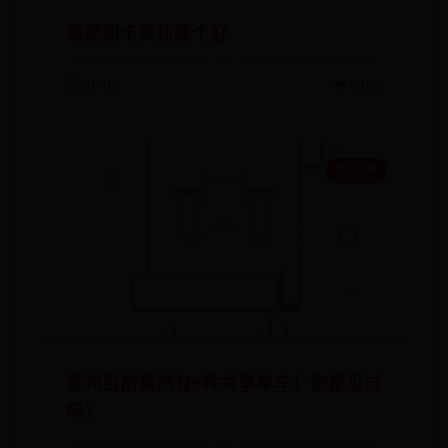
领动和卡罗拉哪个好
🗓️ 01-02
👁️ 9168
365500
郑州目前竟然有6种共享单车！你都见过
吗？