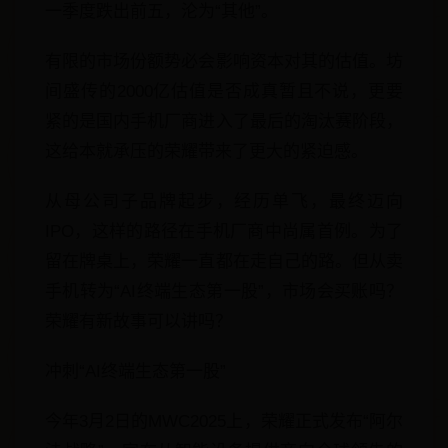
一季度跌出前五，沦为“其他”。
有限的市场份额势必会影响资本对其的估值。坊
间盛传的2000亿估值是否成真暂且不说，更要
紧的是国内手机厂商进入了最后的淘汰赛阶段，
这给本就承压的荣耀带来了更大的紧迫感。
从母公司子品牌起步，经历单飞，最终迈向
IPO，这样的路径在手机厂商中尚属首例。为了
留在牌桌上，荣耀一直都在走自己的路。但从卖
手机转为“AI终端生态第一股”，市场会买账吗？
荣耀有新故事可以讲吗？
冲刺“AI终端生态第一股”
今年3月2日的MWC2025上，荣耀正式发布“阿尔