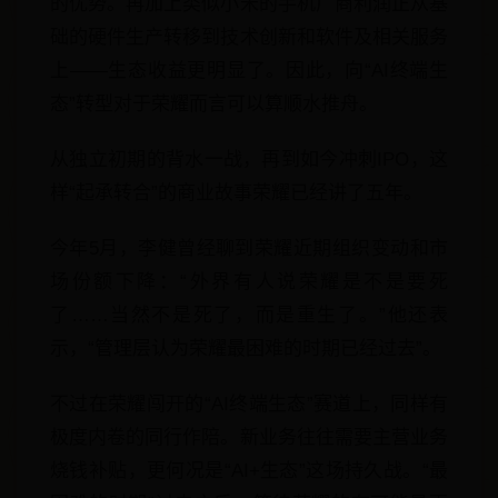
的优势。再加上类似小米的手机厂商利润正从基
础的硬件生产转移到技术创新和软件及相关服务
上——生态收益更明显了。因此，向“AI终端生
态”转型对于荣耀而言可以算顺水推舟。
从独立初期的背水一战，再到如今冲刺IPO，这
样“起承转合”的商业故事荣耀已经讲了五年。
今年5月，李健曾经聊到荣耀近期组织变动和市
场份额下降：“外界有人说荣耀是不是要死
了……当然不是死了，而是重生了。”他还表
示，“管理层认为荣耀最困难的时期已经过去”。
不过在荣耀闯开的“AI终端生态”赛道上，同样有
极度内卷的同行作陪。新业务往往需要主营业务
烧钱补贴，更何况是“AI+生态”这场持久战。“最