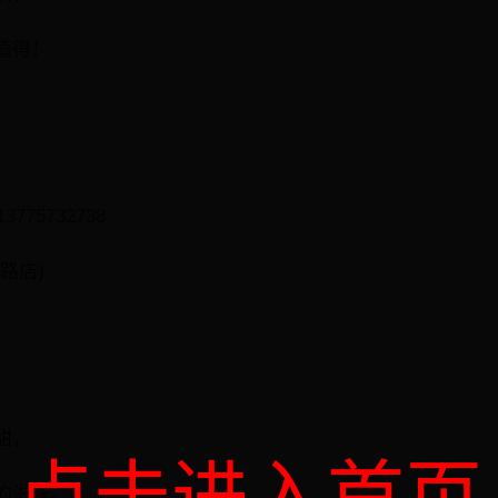
值得！
3775732738
路店)
甜，
的滋味。