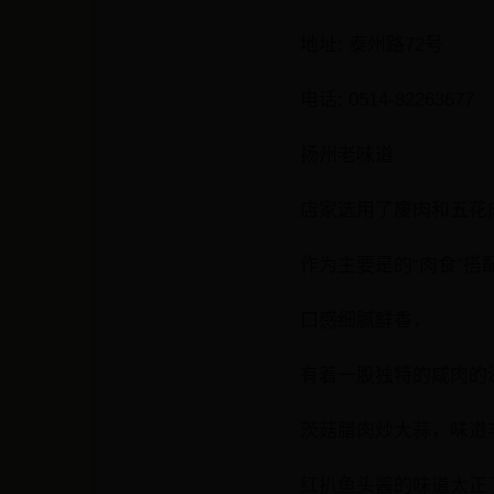
地址: 泰州路72号
电话: 0514-82263677
扬州老味道
店家选用了廋肉和五花
作为主要是的“肉食”搭
口感细腻鲜香，
有着一股独特的咸肉的
茨菇腊肉炒大蒜，味道
红扒鱼头酱的味道太正