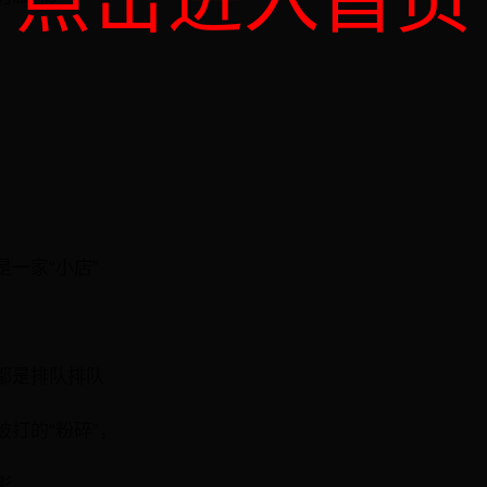
点击进入首页
一家“小店”
都是排队排队
打的“粉碎”，
影，