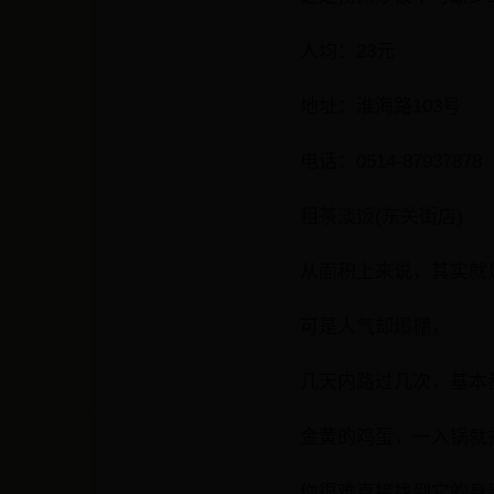
人均：23元
地址：淮海路103号
电话：0514-87937878
粗茶淡饭(东关街店)
从面积上来说，其实就是
可是人气却爆棚，
几天内路过几次，基本
金黄的鸡蛋，一入锅就被
你很难直接找到它的身