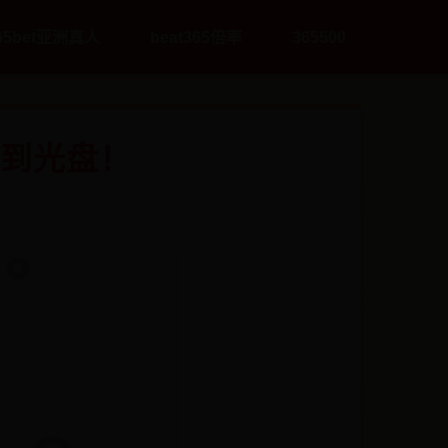
65bet亚洲真人
beat365倍率
365500
吃到光盘！