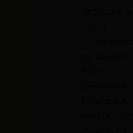
这两道菜配上炒饭，那
人均：52元
地址：东圈门38号(近东
电话：13338868197
扬州炒饭
招牌传统的扬州炒饭
呈现在眼前后这颜值，
炒饭内容丰富，一点不
米粒颗颗分明，色泽明