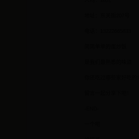
人均：18元
地址：东关街207号
电话：13222665833
简简单单的蛋炒饭
是我们最熟悉的味道
你还吃过哪些家好吃的
留言一起分享下吧！
-END-
一个吧