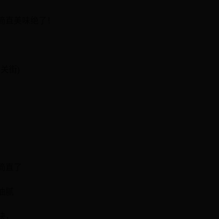
简直美味绝了！
关街)
简直了
油腻
快，