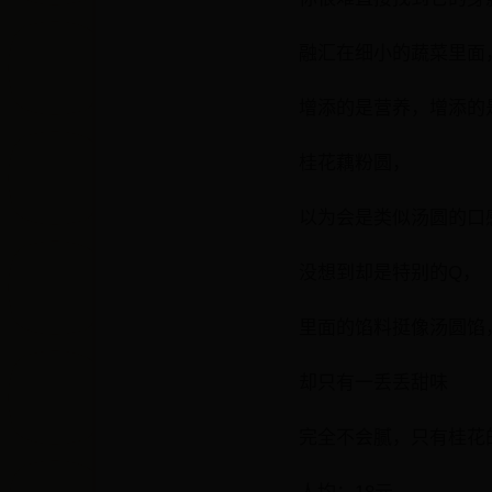
融汇在细小的蔬菜里面
增添的是营养，增添的
桂花藕粉圆，
以为会是类似汤圆的口
没想到却是特别的Q，
里面的馅料挺像汤圆馅
却只有一丢丢甜味
完全不会腻，只有桂花