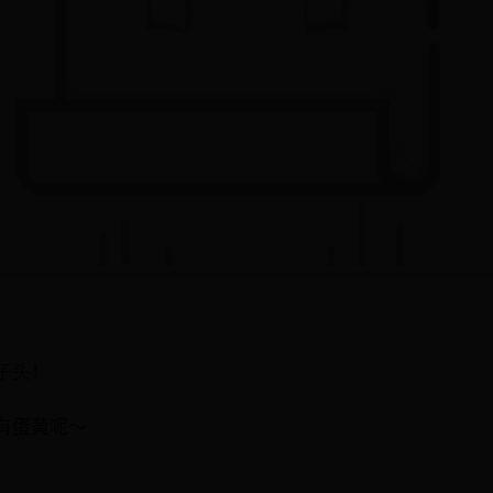
子头！
有蛋黄呢～