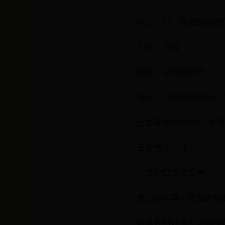
吃上一口，味道超爽超
人均：25元
地址：彩衣街90号
电话：15094322436， 1
三香碎金扬州炒饭(淮海
玉米青豆的加入，
炒饭的口感会变得
更加的糯香，更加的糯
这是扬州炒饭不可缺少