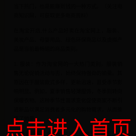
当下热门，也是能赚到钱的一种方式。（关注电
商知识网，可获取更多电商资料）
在淘宝开店,什么产品好卖在淘宝网上，服装、
美妆产品、母婴用品、绿色环保商品以及虚拟产
品是当前最畅销的商品类别。
1. 服装：作为淘宝网的一大热门类别，服装销
售无论促销活动与否，始终保持强劲的销量。其
原因在于服装款式多样，更新迅速，且受季节影
响明显。例如，夏季销售轻薄服饰，冬季则转向
保暖衣物。这种季节性需求变化促使商家不断引
进新品以满足消费者多元化的购物需求，从而推
高了销量。
点击进入首页
2. 美妆产品：在美妆领域，彩妆和护肤品是两