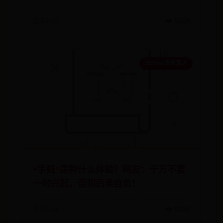
🗓️ 07-07
👁️ 6508
365bet亚洲真人
“手贱”是种什么体验？网友：千万不要
一时兴起，否则后果自负！
🗓️ 07-24
👁️ 8928