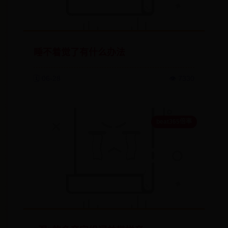
睡不着觉了有什么办法
🗓️ 06-28
👁️ 7330
beat365倍率