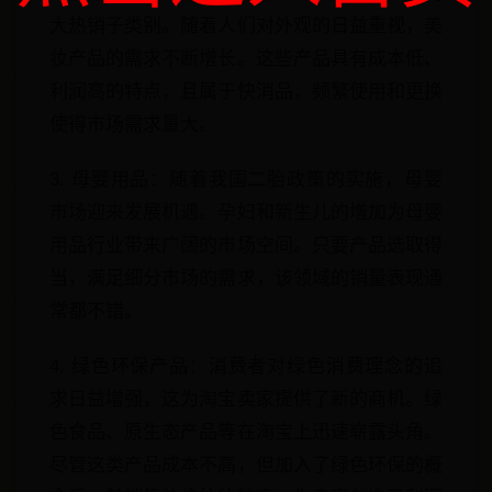
大热销子类别。随着人们对外观的日益重视，美
妆产品的需求不断增长。这些产品具有成本低、
利润高的特点，且属于快消品，频繁使用和更换
使得市场需求量大。
3. 母婴用品：随着我国二胎政策的实施，母婴
市场迎来发展机遇。孕妇和新生儿的增加为母婴
用品行业带来广阔的市场空间。只要产品选取得
当，满足细分市场的需求，该领域的销量表现通
常都不错。
4. 绿色环保产品：消费者对绿色消费理念的追
求日益增强，这为淘宝卖家提供了新的商机。绿
色食品、原生态产品等在淘宝上迅速崭露头角。
尽管这类产品成本不高，但加入了绿色环保的概