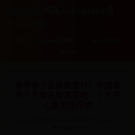
365bet亚洲真人-beat365倍
率-365500
首页
365bet亚洲真人
beat365倍率
365500
鱼竿哪个品牌质量好？中国鱼
竿十大排名权威揭晓：十大良
心鱼竿排行榜
beat365倍率
🗓️ 2025-11-08 09:02:07
✍️ admin
👁️ 4567
❤️ 556