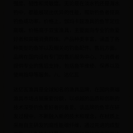
强度、韧性和灵敏度。无论是在淡水钓还是海水
钓中，都能展现出优异的性能，帮助钓鱼者提高
钓鱼成功率。价格上，伽玛卡兹渔具的鱼竿定位
高端，价格高于双宝渔具，主要面向专业钓鱼爱
好者和高端消费群体。产品种类丰富，涵盖了各
种类型的鱼竿以及相关的钓鱼配件。售后方面，
品牌在国内设有专门的售后服务中心，为消费者
提供专业的售后支持，包括鱼竿维修、保养以及
使用指导等服务。八、达亿瓦
达亿瓦渔具是全球知名的渔具品牌，在国内高端
渔具市场占据重要份额，以卓越的品质和创新的
技术深受钓鱼爱好者的喜爱。该品牌的鱼竿在研
发过程中，不断融入新的技术和理念，在材质上
采用自主研发的高性能碳纤维，通过先进的成型