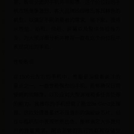
高、表现全面的手机并非易事。这个价位段的手
机市场竞争激烈，各大品牌纷纷推出各具特色的
机型，以满足不同消费者的需求。接下来，我将
从性能、拍照、续航、屏幕以及整体体验等方
面，为大家详细分析并推荐一款在这个价位段中
表现突出的手机。
性能表现
在1500元左右的手机中，性能是消费者关注的
重点之一。一款性能强劲的手机，能够确保日常
使用的流畅性，以及应对大型游戏和多任务处理
的能力。我推荐的手机搭载了骁龙8s Gen3处理
器，这款处理器虽然不是最新的旗舰级芯片，但
在中端机型中表现依然出色，能够满足大多数用
户的性能需求。配合足够的运行内存和存储空