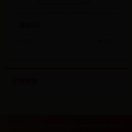
霾晦乐队
🗓️ 09-14
👁️ 8147
友情链接
Copyright ©
2026
365bet亚洲真人-beat365倍率-365500