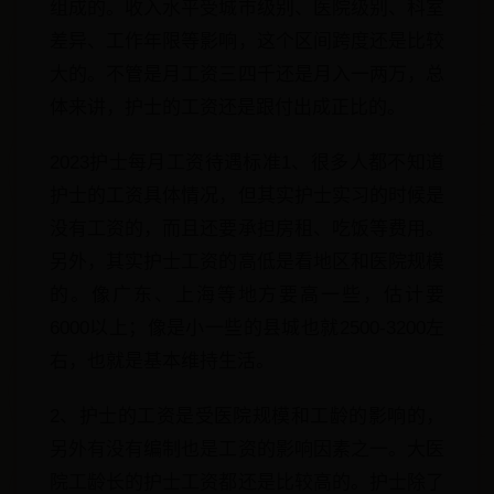
组成的。收入水平受城市级别、医院级别、科室
差异、工作年限等影响，这个区间跨度还是比较
大的。不管是月工资三四千还是月入一两万，总
体来讲，护士的工资还是跟付出成正比的。
2023护士每月工资待遇标准1、很多人都不知道
护士的工资具体情况，但其实护士实习的时候是
没有工资的，而且还要承担房租、吃饭等费用。
另外，其实护士工资的高低是看地区和医院规模
的。像广东、上海等地方要高一些，估计要
6000以上；像是小一些的县城也就2500-3200左
右，也就是基本维持生活。
2、护士的工资是受医院规模和工龄的影响的，
另外有没有编制也是工资的影响因素之一。大医
院工龄长的护士工资都还是比较高的。护士除了