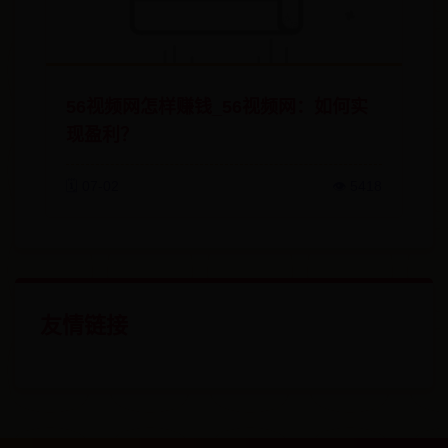
56视频网怎样赚钱_56视频网：如何实
现盈利？
🗓️ 07-02
👁️ 5418
友情链接