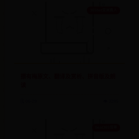
365bet亚洲真人
摽有梅原文、翻译及赏析、拼音版及朗
读
🗓️ 06-29
👁️ 3285
beat365倍率