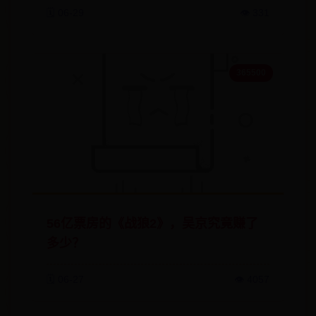
🗓️ 06-29
👁️ 331
365500
56亿票房的《战狼2》，吴京究竟赚了
多少？
🗓️ 06-27
👁️ 4057