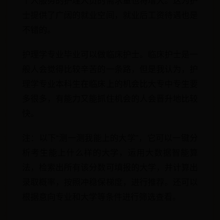
个人服务的护理人员的需求量也将增大。这为护
士提供了广阔的就业空间，就业后工资待遇也是
不错的。
护理学专业毕业可以做临床护士。临床护士是一
般人会觉得比较辛苦的一条路，但是我认为，护
理学专业本科生在临床上的机会比大专中专生要
多很多，有能力又能抓住机会的人会晋升地比较
快。
注：以下“测一测我能上的大学”，它可以一键分
析考生能上什么样的大学，运用大数据智能算
法，检索出所有该分数可填报的大学，并计算出
录取概率，按照冲稳保梯度，进行推荐。还可以
根据意向专业和大学等条件进行筛选查看。