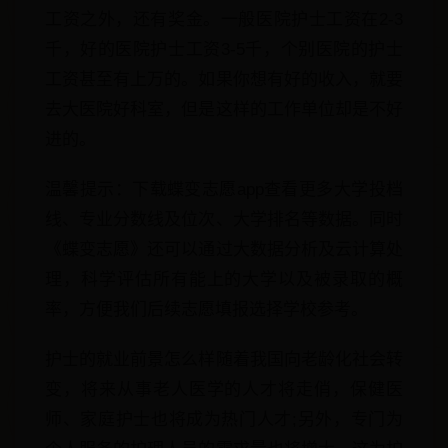
工资之外，还有奖金。一般医院护士工资在2-3
千，好的医院护士工资3-5千，个别医院的护士
工资甚至有上万的。如果你想有好的收入，就要
去大医院好科室，但是这样的工作单位却是不好
进的。
温馨提示：下载蝶变志愿app查看更多大学投档
线、专业分数线及位次、大学排名等数据。同时
《蝶变志愿》还可以通过大数据分析及云计算处
理，科学评估所有能上的大学以及被录取的概
率，方便我们后续志愿填报选择学校参考。
护士的就业前景怎么样随着我国向老龄化社会转
变，将来从事老人医学的人才将走俏，保健医
师、家庭护士也将成为热门人才;另外，专门为