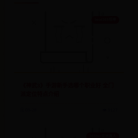
beat365倍率
《神武3》手游新手选哪个职业好 全门
派定位特点介绍
🗓️ 09-28
👁️ 9127
365bet亚洲真人