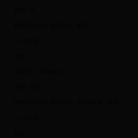
食物：鱼
食物获取方法：商店购买，捕捞
10. 黑玉兔
品质：5
获取方式：活动赠送
食物：胡萝卜
食物获取方法：商店购买，大地图采集、种植
11. 小彩狼
品质：6