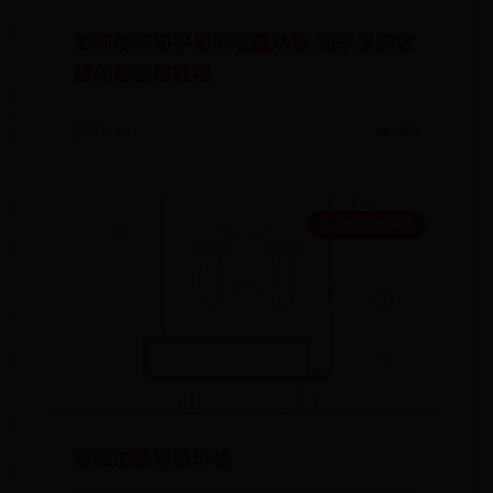
如何使用知乎里的收藏功能 知乎里的收
藏功能使用教程
🗓️ 07-12
👁️ 659
365bet亚洲真人
凌派加装导航价格