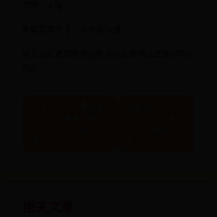
食物：火曜
食物获取方法：火灵岩兑换
以上就是遇见宠物获取方式及食物主要来源相关
内容。
← 妲己为什么是万狐
法国队将于8月
之主（封神榜的妲己
27日20时公布9
为什么变成万狐之主
月份世预赛大名
呢）
单 →
相关文章