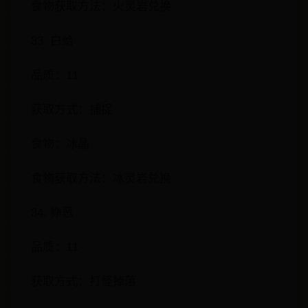
食物获取方法：火灵岩兑换
33. 白蛤
品质：11
获取方式：捕捉
食物：冰晶
食物获取方法：冰灵岩兑换
34. 狰恶
品质：11
获取方式：打怪掉落