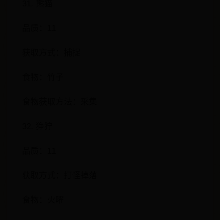
31. 熊猫
品质：11
获取方式：捕捉
食物：竹子
食物获取方法：采集
32. 狰狞
品质：11
获取方式：打怪掉落
食物：火曜