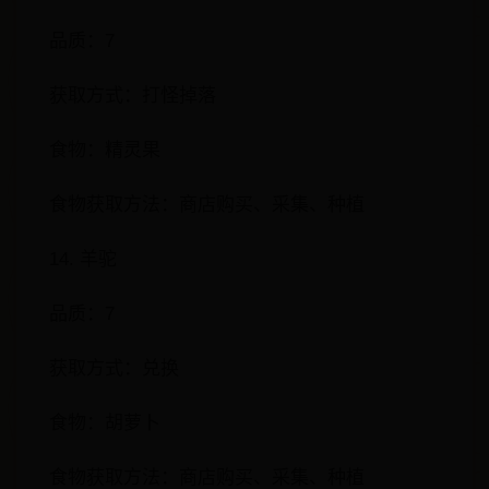
品质：7
获取方式：打怪掉落
食物：精灵果
食物获取方法：商店购买、采集、种植
14. 羊驼
品质：7
获取方式：兑换
食物：胡萝卜
食物获取方法：商店购买、采集、种植