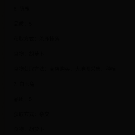
6. 萌鹿
品质：5
获取方式：杀鹿掉落
食物：胡萝卜
食物获取方法：商店购买，大地图采集、种植
7. 白玉兔
品质：5
获取方式：杂交
食物：胡萝卜