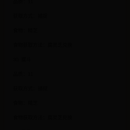
品质：11
获取方式：捕捉
食物：精芝
食物获取方法：腐灵芝兑换
30. 腐斗
品质：11
获取方式：捕捉
食物：精芝
食物获取方法：腐灵芝兑换