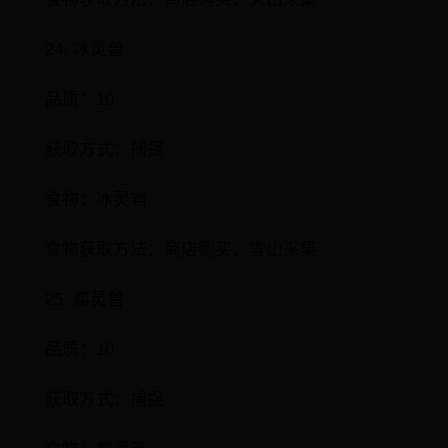
24. 冰灵兽
品质：10
获取方式：捕捉
食物：冰灵岩
食物获取方法：商店购买、雪山采集
25. 腐灵兽
品质：10
获取方式：捕捉