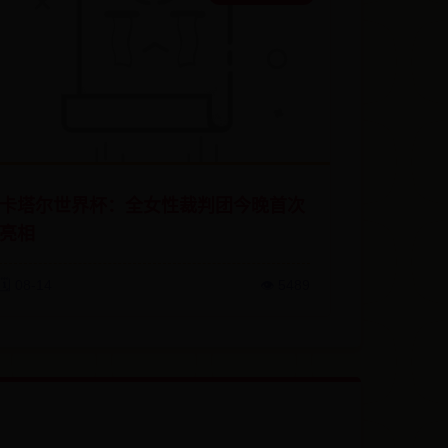
卡塔尔世界杯：全女性裁判团今晚首次
亮相
🗓️ 08-14
👁️ 5489