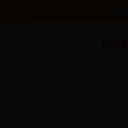
365bet亚洲真人-beat365倍
欧文