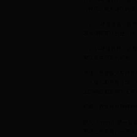
1. 2014年世界杯
分技巧，成为球队的得
2. 2016年奥运会
表美国国家队出战，他
3. 2019年世界杯
家队争夺冠军的机会。
总结：尽管欧文在世界
个人能力和领导才华，
上的地位和影响力无可
标题：欧文在世界杯的
欧文（Irving）是
赛场上的表现，一直存