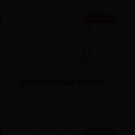
365bet亚洲真人
那些不典型的带状疱疹 你中招了吗？
🗓️ 08-02
👁️ 5188
7
365bet亚洲真人