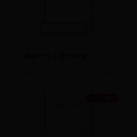
《魔兽世界》外域高清大图
🗓️ 02-07
👁️ 2553
365bet亚洲真人