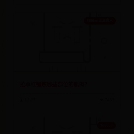
365bet亚洲真人
拉单杠锻炼哪些部位的肌肉？
🗓️ 12-07
👁️ 7483
365500