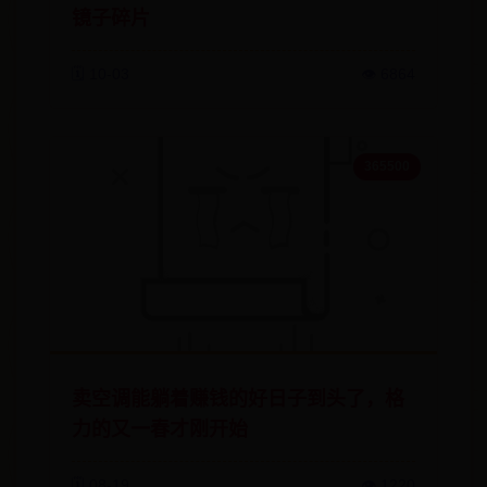
镜子碎片
🗓️ 10-03
👁️ 6864
365500
卖空调能躺着赚钱的好日子到头了，格
力的又一春才刚开始
🗓️ 08-19
👁️ 1220