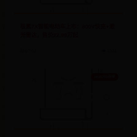
极氪7X智能电动车上市：800V快充+激
光雷达，售价22.99万起
🗓️ 07-02
👁️ 1031
beat365倍率