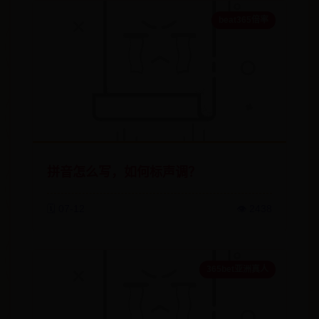
beat365倍率
拼音怎么写，如何标声调？
🗓️ 07-12
👁️ 2438
365bet亚洲真人