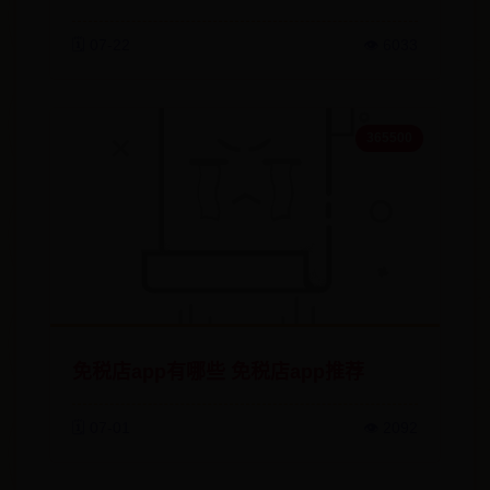
🗓️ 07-22
👁️ 6033
365500
免税店app有哪些 免税店app推荐
🗓️ 07-01
👁️ 2092