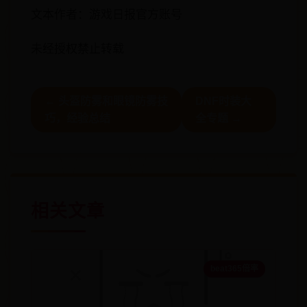
文本作者：游戏日报官方账号
未经授权禁止转载
← 头盔防雾和眼镜防雾技
DNF时装大
巧，经验总结
全专题 →
相关文章
beat365倍率