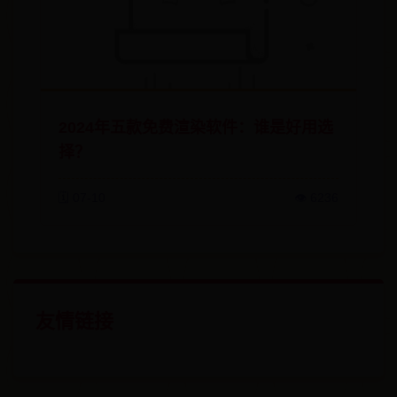
2024年五款免费渲染软件：谁是好用选
择？
🗓️ 07-10
👁️ 6236
友情链接