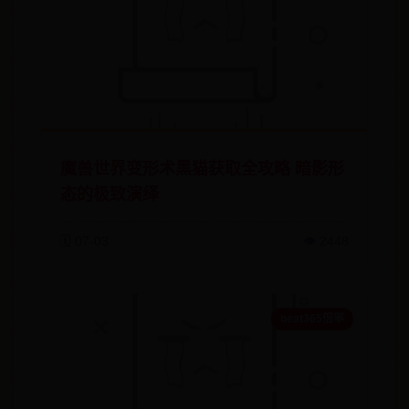
魔兽世界变形术黑猫获取全攻略 暗影形
态的极致演绎
🗓️ 07-03
👁️ 2448
beat365倍率