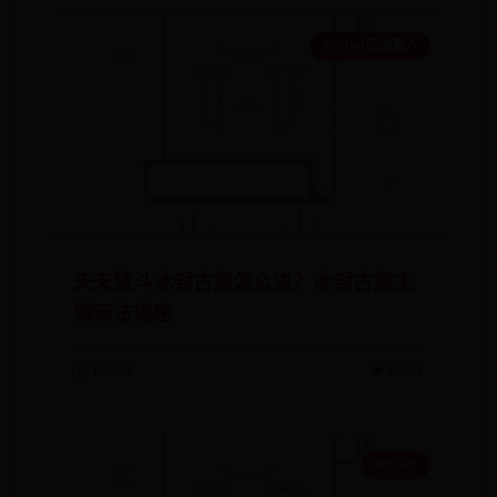
365bet亚洲真人
天天炫斗冰封古堡怎么进？冰封古堡主
城玩法揭密
🗓️ 10-24
👁️ 5421
365500