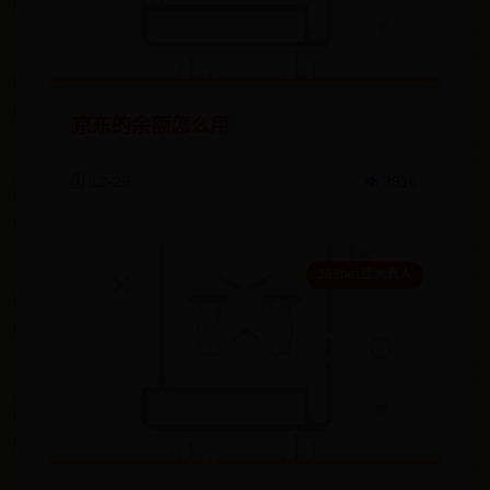
京东的余额怎么用
🗓️ 12-25
👁️ 3916
365bet亚洲真人