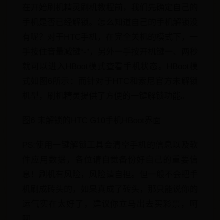
在开始刷机精灵刷机教程前，我们先确定自己的
手机是否已经解锁。怎么知道自己的手机解锁没
有呢？对于HTC手机，在完全关机的模式下，一
手按住音量减键“-”，另外一手按开机键一、两秒
就可以进入HBoot模式查看手机状态。HBoot模
式如图6所示：而针对于HTC和索尼官方未解锁
机型，刷机精灵提供了方便的一键解锁功能。
图6 未解锁的HTC G10手机HBoot界面
PS:使用一键解锁工具会清空手机的信息以及软
件应用数据，各位请自觉备份好自己的重要信
息！刷机有风险，风险请自担。但一般不会把手
机刷成砖头的，如果真成了砖头，那只能说你的
运气实在太好了，建议你立马出去买彩票，呵
呵……