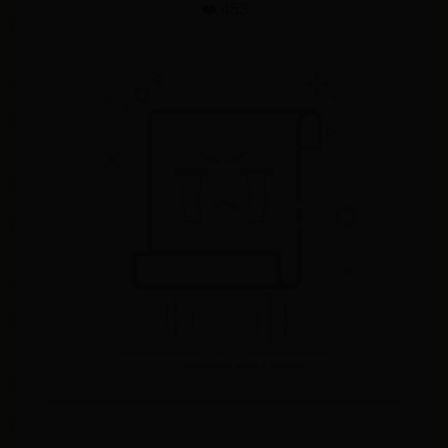
❤️ 453