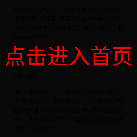
Recovery文件是一个以后缀为.img压缩文件，
不同手机有不同需求而且版本也不一样，用户可
以在各大安卓论坛可以找到自己对应的手机
Recovery文件。
点击进入首页
3刷机精灵怎么用/刷机精灵刷机教程（二）回顶
部
3.刷ROM
通过一键解锁之后，手机已经处于无锁状态下，
这时候我们可以进行刷ROM。不过在刷机之前
应该做好备份工作，以防各种特发事项造成刷机
失败。刷机精灵自带的系统备份功能能够帮你进
行整个系统的备份。