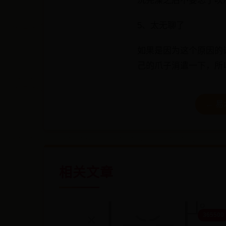
洗完澡之后不要忘了吹
5、太无聊了
如果是因为这个原因的
己的爪子消遣一下，所
← 
相关文章
365500