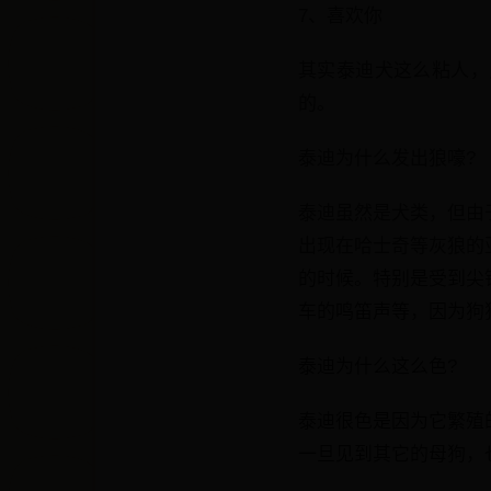
7、喜欢你
其实泰迪犬这么粘人，
的。
泰迪为什么发出狼嚎?
泰迪虽然是犬类，但由
出现在哈士奇等灰狼的
的时候。特别是受到尖
车的鸣笛声等，因为狗
泰迪为什么这么色?
泰迪很色是因为它繁殖
一旦见到其它的母狗，