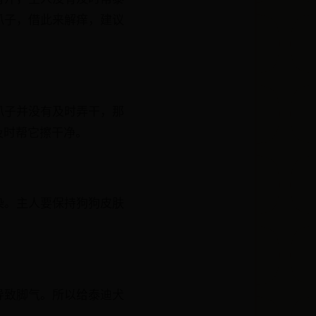
爪子，借此来解痒，建议
爪子并没有及时弄干，那
及时帮它擦干净。
染。主人要保持狗狗皮肤
导致脚气。所以给泰迪犬