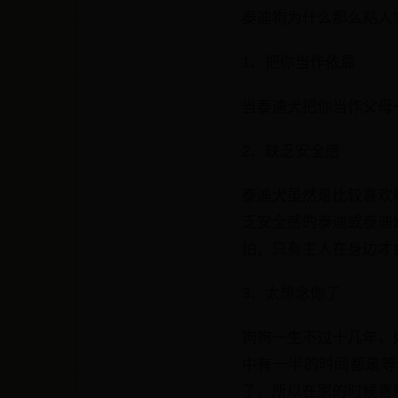
泰迪狗为什么那么粘人
1、把你当作依靠
当泰迪犬把你当作父母
2、缺乏安全感
泰迪犬虽然是比较喜欢
乏安全感的泰迪或泰迪
怕，只有主人在身边才
3、太想念你了
狗狗一生不过十几年，
中有一半的时间都是等
了，所以在家的时候喜