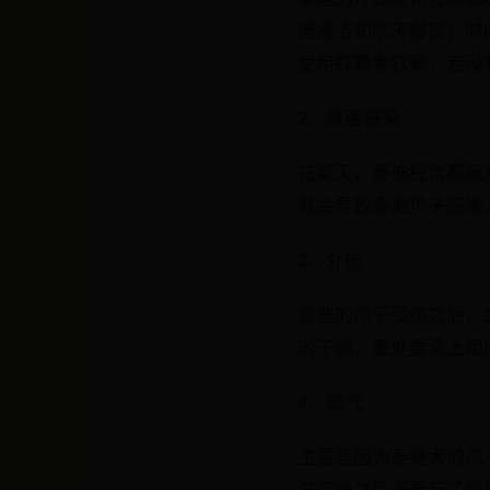
迪清洁和吹干脚底，时
使用红霉素软膏，若没
2、真菌感染
在夏天，泰迪经常都玩
就会导致泰迪爪子感染
3、外伤
泰迪的爪子受伤之后，
的干燥，患处要涂上相
4、脚气
主要是因为泰迪犬的爪