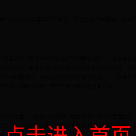
只不过是因为太喜欢你了而已，不然它才不会粘你，没有
于祖辈是狼，因此有时也会出现狼的类似习性，但是泰迪狼
亚种犬种中，泰迪狼嚎一般会出现在它受到突然的惊吓、召
锐声音的刺激时，泰迪可能会出现短暂的狼嚎声，比如像是
狗的听力范围比较大，这些声音就会变得更加刺耳。
的欲望很强，一旦进入发情期，就会不停的找机会宣泄自己
也会不由自主的跨上去。这是泰迪寻求交配的本能，也是在