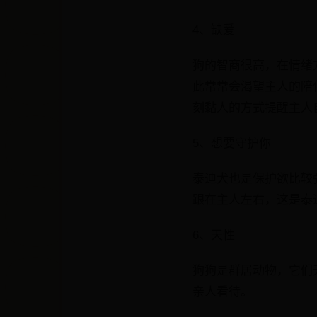
4、缺爱
狗的智商很高，在情绪
此常常会渴望主人的陪
刻黏人的方式提醒主人
5、想要守护你
泰迪犬也是保护欲比较
跟在主人左右，这是泰
6、天性
狗狗是群居动物，它们
亲人看待。