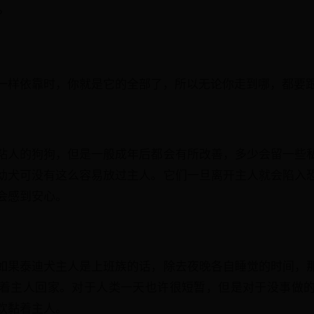
?
一样依靠时，你就是它的全部了，所以无论你走到哪，都要
粘人的狗狗，但是一般成年后都会有所改善，多少会留一些
幼犬可没有这么容易放过主人。它们一旦离开主人就会陷入
会感到安心。
如果泰迪犬主人是上班族的话，除去夜晚各自睡觉的时间，
着主人回家。对于人类一天也许很短暂，但是对于没事做
欢黏着主人。