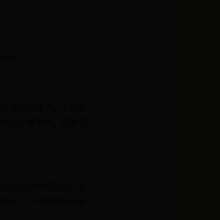
跟到哪。
私人空间给主人。不过缺
恐慌或分离焦虑，感到害
那么可以想象泰迪的一生
的泰迪，一天就相当漫长