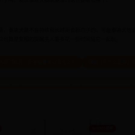
爪子啊，发现泰迪犬脚底潮湿的话也要给它擦干。
话，泰迪犬是不会持续很长时间去舔爪子的，可能泰迪犬也
以也算是变相的提醒主人要多花一些时间陪它一起玩。
易木轩门彩云：数字能量学37是什么？
歌曲《你怎么能够》歌
beat365倍率