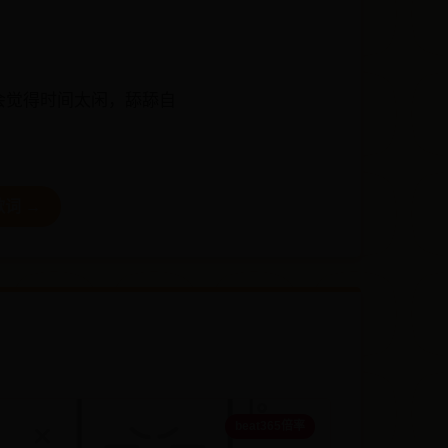
会觉得时间太闲，舔舔自
词 →
beat365倍率