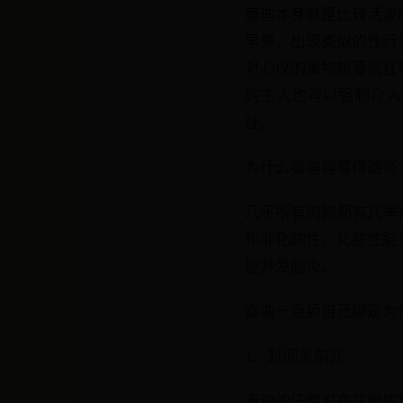
泰迪本身就是比较活泼
早熟，出现类似的性行
对心仪的事物想要疯狂
狗主人也可以强制介入
往。
为什么泰迪容易得脑炎
几乎所有狗狗都有几率
和非化脓性。化脓性脑
能并发脑炎。
泰迪一直舔自己脚是为
1、趾间炎前兆
泰迪的汗腺发布在脚底