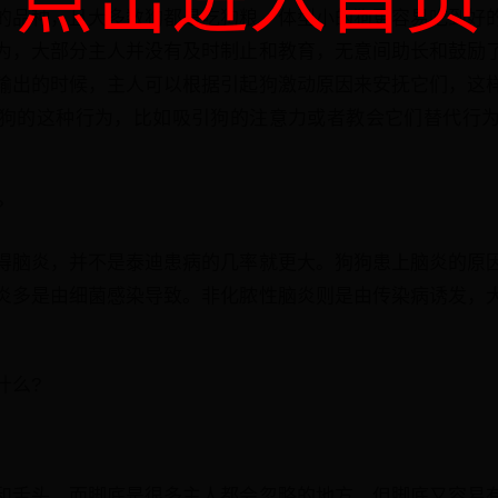
点击进入首页
的品种，且大多数狗都是吃狗粮，体型小的狗更容易吃到好
为，大部分主人并没有及时制止和教育，无意间助长和鼓励
输出的时候，主人可以根据引起狗激动原因来安抚它们，这
狗的这种行为，比如吸引狗的注意力或者教会它们替代行
?
得脑炎，并不是泰迪患病的几率就更大。狗狗患上脑炎的原
炎多是由细菌感染导致。非化脓性脑炎则是由传染病诱发，
什么?
和舌头，而脚底是很多主人都会忽略的地方，但脚底又容易