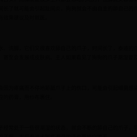
间长了就可能会引起趾间炎，狗狗就会不由自主的舔自己的
有效果建议及时就医。
水、洗脚，它们又很喜欢舔自己的爪子，时间长了，泰迪的
，甚至会发展成皮肤病。主人如果看见了狗狗的爪子潮湿要
会因为疼痛而不停地舔舐爪子上的伤口，可能会引起细菌感
应的药膏，用纱布裹住。
子经常处于一些很潮湿的状态，就会不断的舔自己的爪子，