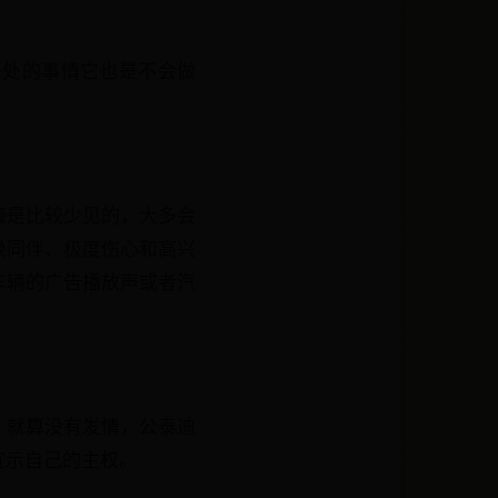
好处的事情它也是不会做
嚎是比较少见的，大多会
唤同伴、极度伤心和高兴
车辆的广告播放声或者汽
，就算没有发情，公泰迪
宣示自己的主权。