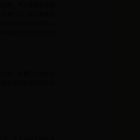
的狗粮，所以容易导致性
了这种行为。所以当泰迪
样它们就会自己停下来。
为来帮助它们与别的狗交
因很多，主要分为化脓性
犬瘟即使在恢复阶段也可
有汗，主人没有及时帮泰