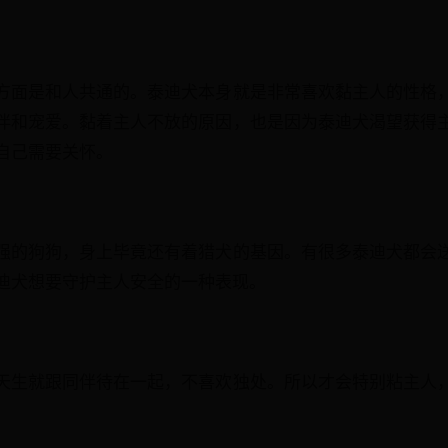
方面是和人共通的。泰迪犬本身就是非常喜欢黏主人的性格
伴和宠爱。黏着主人不放的原因，也是因为泰迪犬渴望获得
自己需要关怀。
强的狗狗，身上毕竟还有着猎犬的基因。有很多泰迪犬都会
迪犬想要守护主人安全的一种表现。
天生就跟同伴待在一起，不喜欢独处。所以才会特别粘主人