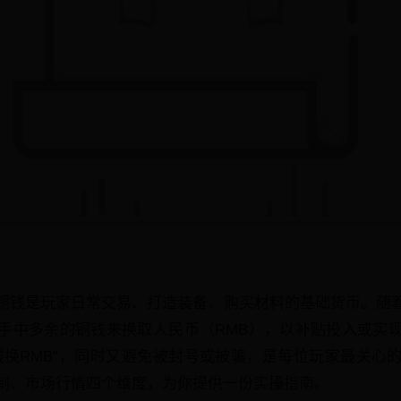
铜钱是玩家日常交易、打造装备、购买材料的基础货币。随
手中多余的铜钱来换取人民币（RMB），以补贴投入或实
钱换RMB”，同时又避免被封号或被骗，是每位玩家最关心
制、市场行情四个维度，为你提供一份实操指南。