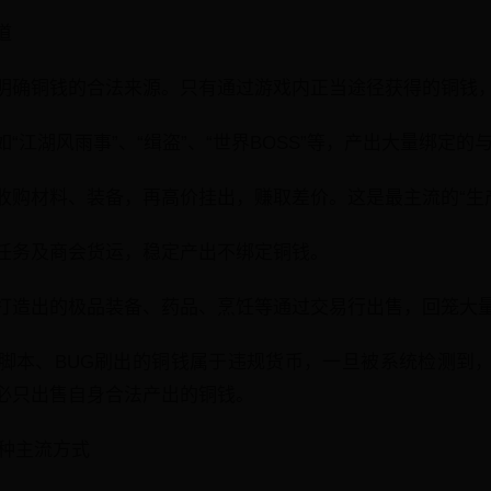
道
明确铜钱的合法来源。只有通过游戏内正当途径获得的铜钱
“江湖风雨事”、“缉盗”、“世界BOSS”等，产出大量绑定的
收购材料、装备，再高价挂出，赚取差价。这是最主流的“生
任务及商会货运，稳定产出不绑定铜钱。
打造出的极品装备、药品、烹饪等通过交易行出售，回笼大
脚本、BUG刷出的铜钱属于违规货币，一旦被系统检测到
必只出售自身合法产出的铜钱。
三种主流方式