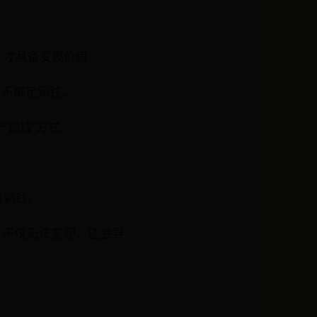
，才具备变现价值：
与不绑定铜钱。
产铜钱”方式。
量铜钱。
，不仅无法变现，还会导