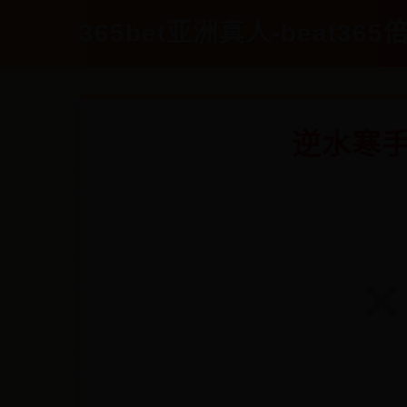
365bet亚洲真人-beat365倍
逆水寒