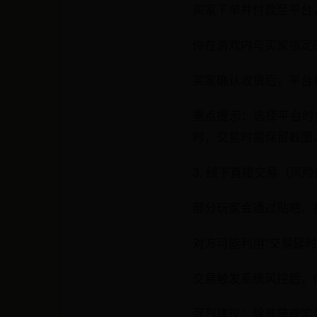
买家下单并付款至平台
你在游戏内与买家指定
买家确认收货后，平台
重点提示：选择平台时
时，交易时需保留截图
3. 线下直接交易（风
部分玩家会通过贴吧、
对方可能利用“交易延时
交易触发系统风控后，
强烈建议：除非是现实