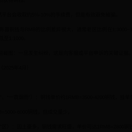
然获得铜钱。
然平台会收取约5%-10%的手续费，但能有效避免被骗。
铜钱与RMB的比例差异很大，通常老区比例在1:3000~1:500
至1:1000。
易截图：一旦发生纠纷，这是向客服或平台申诉的关键证据
2025年4月）
：
、“一蓑烟雨”）：铜钱单价约1RMB=3500-4200铜钱，挂
=5000-6000铜钱，但成交量少。
”区）：因土豪多，铜钱需求旺盛，单价可达1RMB=2800铜