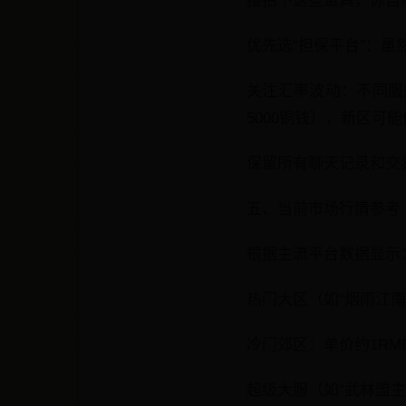
接拍下这些道具，你自
优先选“担保平台”：虽
关注汇率波动：不同服务器
5000铜钱），新区可能低
保留所有聊天记录和交
五、当前市场行情参考（
根据主流平台数据显示
热门大区（如“烟雨江南”
冷门郊区：单价约1RMB
超级大服（如“武林盟主