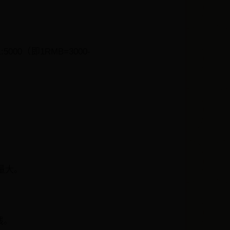
0（即1RMB=3000-
。
单量大。
钱。