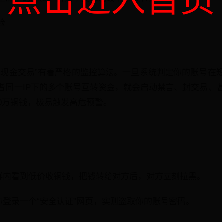
点击进入首页
险
下现金交易”有着严格的监控算法。一旦系统判定你的账号在
者同一IP下的多个账号互转资金，就会启动禁言、封交易、
00万铜钱，极易触发高危预警。
易群内看到低价收铜钱，把钱转给对方后，对方立刻拉黑。
你登录一个“安全认证”网页，实则盗取你的账号密码。