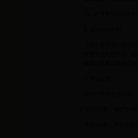
三、必须警惕的四大风
1. 官方封号机制
《逆水寒手游》对“线
频繁交易大额铜钱，或
续多日单笔交易超过1
2. 诈骗陷阱
骗子的常用手法包括：
“先钱后货”：你在交
“钓鱼链接”：声称需要