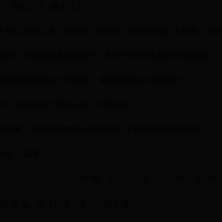
交易行”直接变现（最安全）
方禁止现金交易，但玩家可以通过“高价值物品”作为媒介间
但冷门的紫色装备或技能书，标价为你想出售的铜钱数额。
，你同意后他再拍下该装备，铜钱自动进入你的账户。
作，不涉及线下转账记录，风险极低。
的买家，且高价值物品可能被系统认定异常价格而核查。
易平台（最常见）
373”、“5173”、“UU898”等，它们为买卖双方提供担保
铜钱”商品，填写数量、单价、服务器。