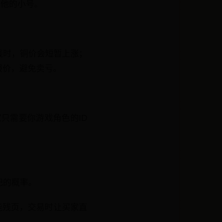
了他的小号。
线时，铜价会短暂上涨；
报价，避免卖亏。
家只需要你游戏角色的ID
记的概率。
能残页，交易时让买家直