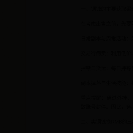
一、铜钱的主要获取渠
在考虑出售之前，先要
日常副本与周常活动：如
交易行倒卖：利用低价
押镖与货运：每日押镖
副本掉落与生活技能：
重点提醒：通过外挂、
致账号封停。因此，务
二、卖铜钱换RMB的