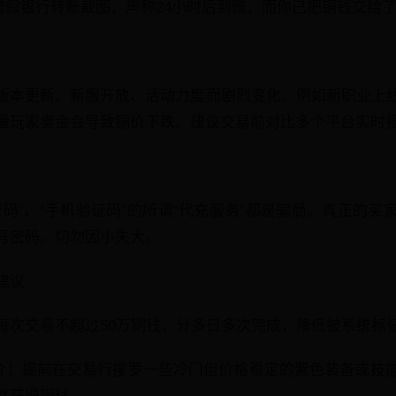
示虚假银行转账截图，声称24小时后到账，而你已把铜钱交给
版本更新、新服开放、活动力度而剧烈变化。例如新职业上
量玩家卖金会导致铜价下跌。建议交易前对比多个平台实时
码”、“手机验证码”的所谓“代充服务”都是骗局。真正的买
号密码。切勿因小失大。
建议
每次交易不超过50万铜钱，分多日多次完成，降低被系统标
媒介：提前在交易行搜罗一些冷门但价格稳定的紫色装备或技