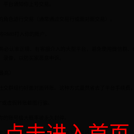
，平台通知你上号交易。
的角色进行交易（通常通过交易行或面对面交易）。
将RMB打入你的账户。
务必认准正规、有客服介入的大型平台，避免使用微信群、
、录像，以防买家恶意申诉。
险最高）
社交群组约好面对面转账。这种方式虽然省去了平台手续费
”或虚假转账截图行骗。
你的账号极大概率被永久封停。
生活中的朋友，否则不要采用线下直接转账。