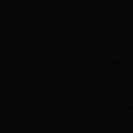
1. 游戏内“摆摊”与“
尽管《逆水寒手游》官
在交易行挂出一件高价
买方用RMB支付给你
优点：全程在游戏内操
缺点：需要找到信得过
2. 通过第三方游戏交
目前主流的平台包括“DD
你在平台发布“逆水寒