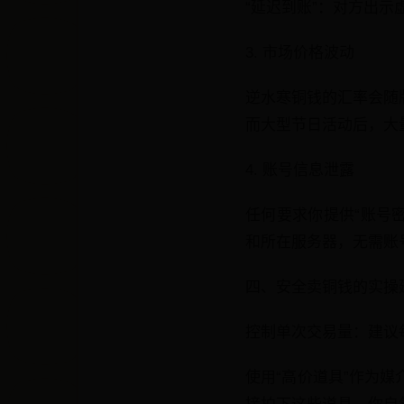
“延迟到账”：对方出
3. 市场价格波动
逆水寒铜钱的汇率会随
而大型节日活动后，大
4. 账号信息泄露
任何要求你提供“账号密
和所在服务器，无需账
四、安全卖铜钱的实操
控制单次交易量：建议
使用“高价道具”作为