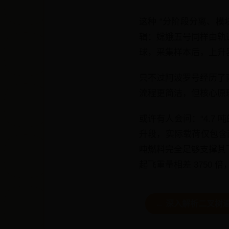
这种 “分阶段分离、
辑：嫦娥五号同样由轨
球，采集样本后，上升
只不过阿波罗号经历了
流程更简洁，但核心原
或许有人会问：“4.7
升段，实际载荷仅包含两
吨燃料完全足够支撑其飞
起飞重量相差 3750
← 深入解析二叉树