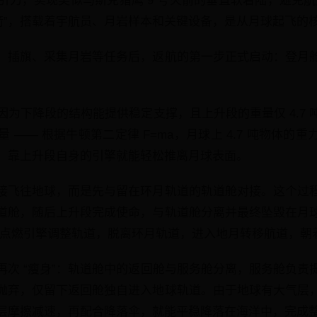
力，实现类似马斯克猎鹰 9 号火箭的垂直软着陆，避免航天
火箭”，搭载着宇航员、月岩样本和关键设备，是从月球起飞的
、插旗、采集月岩等任务后，返航的第一步正式启动：登月
为下降段的结构能提供稳定支撑，且上升段的重量仅 4.7 吨（
—— 根据牛顿第二定律 F=ma，月球上 4.7 吨物体的重力
，靠上升段自身的引擎就能轻松推离月球表面。
接飞往地球，而是先与留在环月轨道的轨道舱对接。这个过程就
道舱，随后上升段完成使命，与轨道舱分离并最终坠毁在月
— 它点燃引擎调整轨道，脱离环月轨道，进入地月转移航道，
再次 “瘦身”：轨道舱中的返回舱与服务舱分离，服务舱负责
抛弃，仅留下返回舱独自进入地球轨道。由于地球有大气层
层摩擦减速，再配合降落伞，就能平稳降落在海洋中，完成