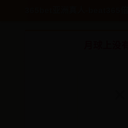
365bet亚洲真人-beat365倍
月球上没