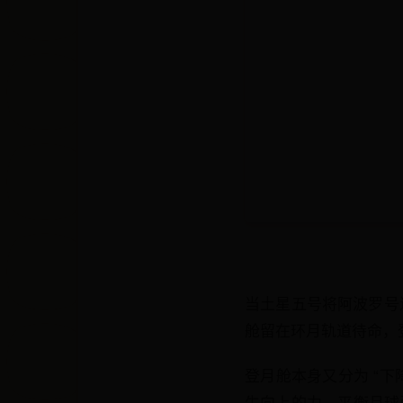
当土星五号将阿波罗号
舱留在环月轨道待命，
登月舱本身又分为 “下