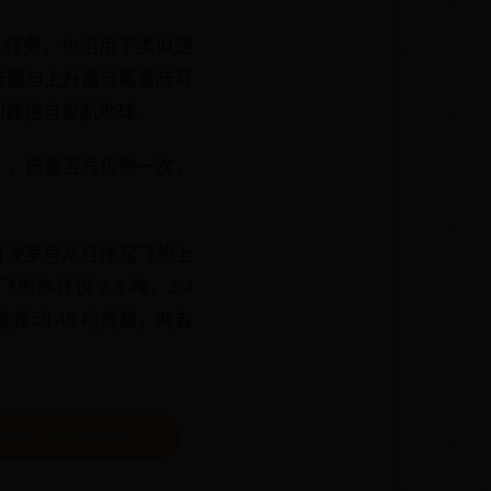
月任务，也沿用了类似逻
陆器与上升器分离着陆月
回器独自返航地球。
），嫦娥五号仅需一次，
：阿波罗号从月球起飞的上
体仅 2.3 吨，2.4
推动 45 吨荷载，两者
转型以及如何避坑 →