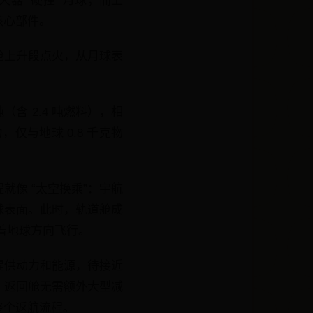
器 “硬撞” 月球；而上
核心部件。
舱上升段点火，从月球表
含 2.4 吨燃料），相
，仅与地球 0.8 千克物
像 “太空换乘”：宇航
球表面。此时，轨道舱成
朝着地球方向飞行。
提供动力和能源，待接近
，返回舱无需额外大型减
整个返航流程。