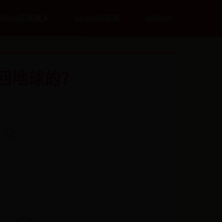
65bet亚洲真人
beat365倍率
365500
回地球的？