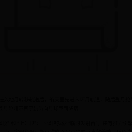
送入地月转移轨道后，航天器先进入环月轨道，随后登月舱与
登月舱则带着宇航员向月球表面降落。
降段” 和 “上升段”：下降段就像 “临时发射台”，装有推力