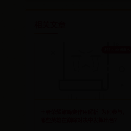
相关文章
365bet亚洲真人
王者荣耀巅峰赛作用解析_为何参与，
哪些英雄在巅峰对决中发挥出色？