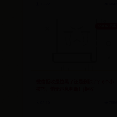
🗓️ 12-22
👁️ 684
beat365倍率
微信拒收是拉黑了还是删除了？6个小
技巧，悄无声息判断！|拒收
🗓️ 02-10
👁️ 755