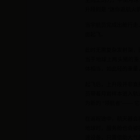
生向上的力，平衡月球引
升段则是 “迷你返航
当宇航员完成出舱行走
面起飞。
此时无需复杂发射架，因
当于地球上两头猪的重量 
体相当，如此轻的重量
起飞后，上升段并非直
员带着月岩样本进入轨
为新的 “领航者”—
在返程途中，航天器会
地球时，服务舱也会被
速设备，只需借助大气