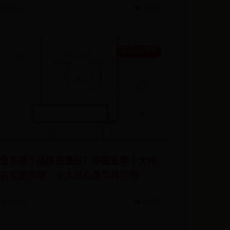
🗓️ 08-12
👁️ 2581
beat365倍率
鱼竿哪个品牌质量好？中国鱼竿十大排
名权威揭晓：十大良心鱼竿排行榜
🗓️ 11-08
👁️ 4567