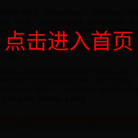
模块化协作” 的思路，并非阿波罗号独有。后来的嫦娥五号探
道器、着陆器、上升器和返回器组成，进入环月轨道后，着
器从月球起飞与轨道器对接，将样本转移到返回器，最终返
点击进入首页
两次分离对接（轨道舱与登月舱分离、上升段与轨道舱对接
理一致。
 吨的上升段，真能带动宇航员和月岩吗？” 数据给出了答案
名宇航员（另一名宇航员留在轨道舱）和约 2 千克月岩，飞船本
至环月轨道。相比之下，从地球发射时，3000 吨的火箭才能
 倍，难度天差地别。返回搜狐，查看更多
遍历技巧
企业数字化转型《求生手册》：教你如何有效进行