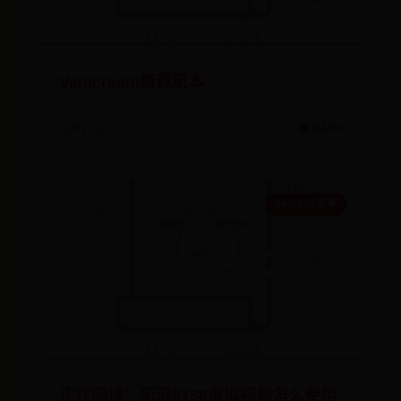
Vanicream薇霓肌本
🗓️ 02-19
👁️ 8499
beat365倍率
正在阅读：新浪9158虚拟视频怎么使用