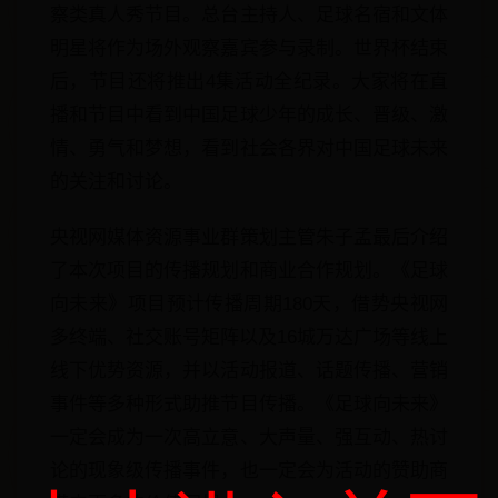
察类真人秀节目。总台主持人、足球名宿和文体
明星将作为场外观察嘉宾参与录制。世界杯结束
后，节目还将推出4集活动全纪录。大家将在直
播和节目中看到中国足球少年的成长、晋级、激
情、勇气和梦想，看到社会各界对中国足球未来
的关注和讨论。
央视网媒体资源事业群策划主管朱子孟最后介绍
了本次项目的传播规划和商业合作规划。《足球
向未来》项目预计传播周期180天，借势央视网
多终端、社交账号矩阵以及16城万达广场等线上
线下优势资源，并以活动报道、话题传播、营销
事件等多种形式助推节目传播。《足球向未来》
一定会成为一次高立意、大声量、强互动、热讨
论的现象级传播事件，也一定会为活动的赞助商