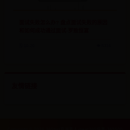
面试失败怎么办? 盘点面试失败的原因
和如何成功通过面试-罗致恒富
🗓️ 10-20
👁️ 5316
友情链接
Copyright ©
2026
365bet亚洲真人-beat365倍率-365500