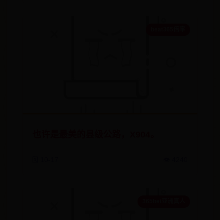
beat365倍率
也许是最美的县级公路，X904。
🗓️ 10-17
👁️ 4240
365bet亚洲真人