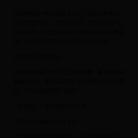
很多护肤品中都有玫瑰花成分，因为它的美白、
保湿效果特别好，而你知道吗，红玫瑰还有一个
特殊妙用，古代宫廷女子已经会把玫瑰花瓣捣
碎，用它的红色花汁让自己的乳头更粉嫩。
鼠尾草天生的丰胸花
鼠尾草其实是一种花，含有雌激素，能有效促进
胸部的血液、淋巴液循环，自然增加胸部的坚挺
度，可以说是天然的“丰胸花”。
7.天竺葵、丁香花养护纤纤玉手
天竺葵让粗糙肌肤恢复活力
天竺葵也是全能的护肤花，适合各种皮肤状况，