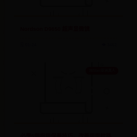
Nordson D9650 超声显微镜
🗓️ 01-24
👁️ 3462
365bet亚洲真人
必學5個指甲保養技巧，改善甲面紋路、