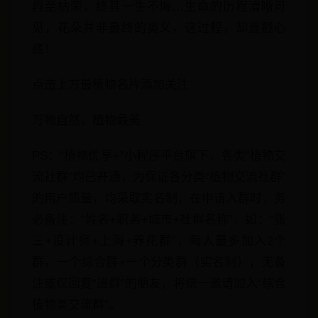
再至枯荣，终其一生不悔…生命的历程清晰可
见，花朵并非最终的奥义，这过程，却直戳心
底！
点击上方最植物名片添加关注
万物自然，植物最美
PS：“植物优享+”小程序平台旗下，各类“植物交
流社群”均已开通，为保证各分类“植物交流社群”
的用户质量，均采取实名制，在申请入群时，务
必备注：“姓名+职务+城市+社群名称”，如：“张
三+设计师+上海+养花群”，每人最多加入2个
群，一个综合群+一个分类群（实名制），无备
注或仅回复“进群”的朋友，将统一邀请加入“综合
植物类交流群”。