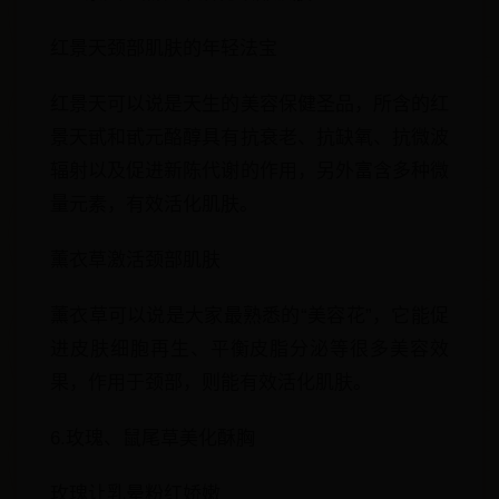
红景天颈部肌肤的年轻法宝
红景天可以说是天生的美容保健圣品，所含的红
景天甙和甙元酪醇具有抗衰老、抗缺氧、抗微波
辐射以及促进新陈代谢的作用，另外富含多种微
量元素，有效活化肌肤。
薰衣草激活颈部肌肤
薰衣草可以说是大家最熟悉的“美容花”，它能促
进皮肤细胞再生、平衡皮脂分泌等很多美容效
果，作用于颈部，则能有效活化肌肤。
6.玫瑰、鼠尾草美化酥胸
玫瑰让乳晕粉红娇嫩