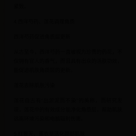
紧致。
4.西洋芍药、莲花调理角质
西洋芍药促进角质层更新
从古至今，西洋芍药一直被视为珍贵的药花，不
仅拥有宜人的香气，而且具有出众的活肤功效，
能促进肌肤角质层的更新。
莲花去除肌肤污染
莲花自古有“出淤泥而不染”的美称，而研究发
现，莲花中的有效成分能净化角质层，帮助肌肤
远离环境污染和电脑辐射伤害。
5.红景天、薰衣草活化颈部肌肤