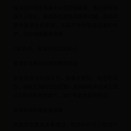
纯洁的白莲花有着出众的舒缓效果，能让眼部皮
肤充分放松，提高眼周皮肤的新陈代谢。莲花萃
取物更适合在夜间，不知不觉给眼周轻柔的呵
护，很好地缓解黑眼圈。
2.白百合、虎耳草花隐退斑点
圣母百合美白肌肤的神奇花朵
圣母百合也叫白百合，是真正原始、纯正的百
合，拥有无瑕的洁白花瓣。具有抑制黑色素生成
以及明亮肌肤的能力，减少皮肤色斑的形成。
虎耳草花给黑色素催眠
虎耳草花富含多重成分，轻压叶片可以取得汁