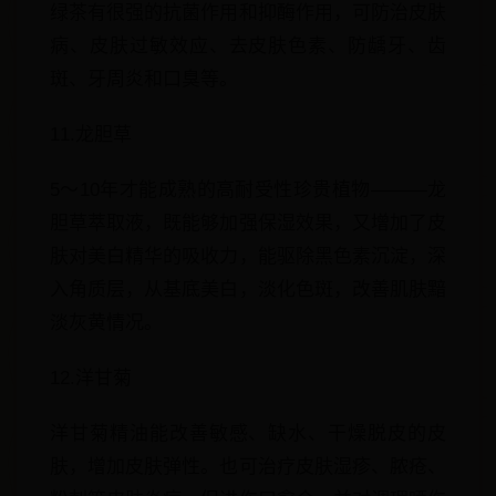
绿茶有很强的抗菌作用和抑酶作用，可防治皮肤
病、皮肤过敏效应、去皮肤色素、防龋牙、齿
斑、牙周炎和口臭等。
11.龙胆草
5～10年才能成熟的高耐受性珍贵植物———龙
胆草萃取液，既能够加强保湿效果，又增加了皮
肤对美白精华的吸收力，能驱除黑色素沉淀，深
入角质层，从基底美白，淡化色斑，改善肌肤黯
淡灰黄情况。
12.洋甘菊
洋甘菊精油能改善敏感、缺水、干燥脱皮的皮
肤，增加皮肤弹性。也可治疗皮肤湿疹、脓疮、