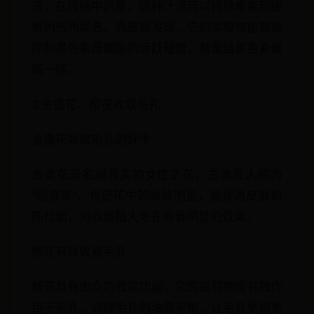
液，在传统中药里，这种汁液可以排除毒素和缓
解灼伤而闻名。而最新发现，它的萃取物能有效
抑制黑色素母细胞的活跃程度，就像给黑色素催
眠一样。
3.金盏花、樱花收敛毛孔
金盏花收敛毛孔的好手
金盏花是名副其实的女性之花，古埃及人称为
“回春草”，也是花中的收敛明星，能促进皮肤新
陈代谢，对收缩粗大毛孔有着明显的效果。
樱花有效收紧毛孔
樱花具有出众的收敛功能，它的提取物能有效作
用于毛孔，调理毛孔的油脂平衡，让毛孔更细更