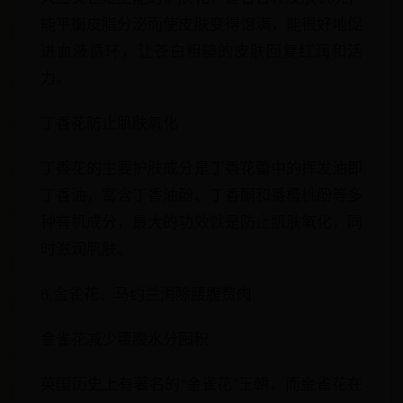
能平衡皮脂分泌而使皮肤变得饱满，能很好地促
进血液循环，让苍白粗糙的皮肤回复红润和活
力。
丁香花防止肌肤氧化
丁香花的主要护肤成分是丁香花蕾中的挥发油即
丁香油，富含丁香油酚、丁香酮和番樱桃酚等多
种有机成分，最大的功效就是防止肌肤氧化，同
时滋润肌肤。
8.金雀花、马约兰消除腰腹赘肉
金雀花减少腰腹水分囤积
英国历史上有著名的“金雀花”王朝，而金雀花在