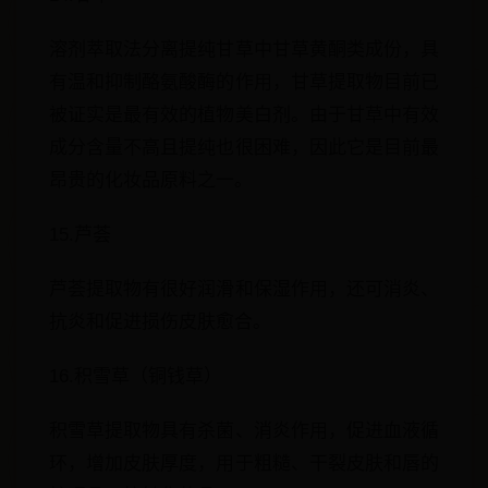
溶剂萃取法分离提纯甘草中甘草黄酮类成份，具
有温和抑制酪氨酸酶的作用，甘草提取物目前已
被证实是最有效的植物美白剂。由于甘草中有效
成分含量不高且提纯也很困难，因此它是目前最
昂贵的化妆品原料之一。
15.芦荟
芦荟提取物有很好润滑和保湿作用，还可消炎、
抗炎和促进损伤皮肤愈合。
16.积雪草（铜钱草）
积雪草提取物具有杀菌、消炎作用，促进血液循
环，增加皮肤厚度，用于粗糙、干裂皮肤和唇的