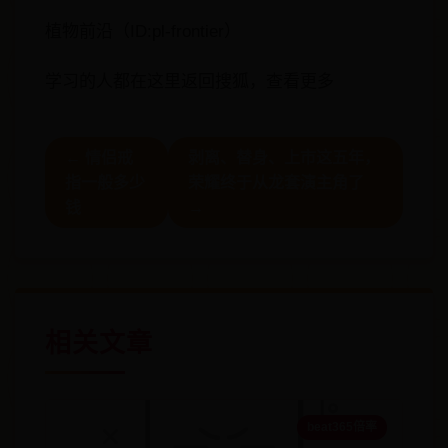
植物前沿（ID:pl-frontier）
学习的人都在这里返回搜狐，查看更多
← 情侣戒
剥离、替身、上市这五年，
指一般多少
荣耀终于从龙套演主角了
钱
→
相关文章
beat365倍率