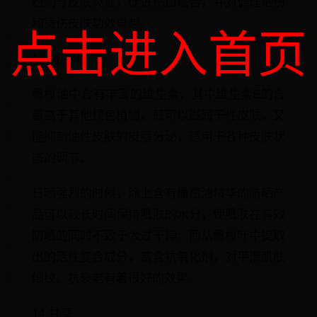
粉刺等皮肤炎症，促进伤口愈合，并对调理晒伤
和烫伤皮肤功效卓越。
点击进入首页
13.橄榄树
橄榄油中含有丰富的维生素，其中维生素E的含
量高于其他绿色植物，既可以滋润干性皮肤，又
能抑制油性皮肤的皮脂分泌，适用于各种皮肤状
态的调节。
日晒强烈的时候，涂上含有橄榄油精华的防晒产
品可以较长时间保持肌肤的水分，使肌肤在有效
防晒的同时不致于太过干燥。而从橄榄叶中提取
出的活性复合成分，富含抗氧化剂，对平滑肌肤
细纹、抗衰老有着很好的效果。
14.甘草