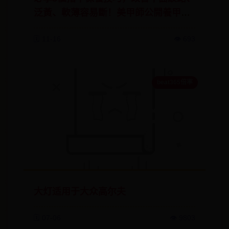
泛黃、軟薄容易斷！美甲師公開養甲秘
訣
🗓️ 11-16
👁️ 693
beat365倍率
大灯适用于大众高尔夫
🗓️ 07-06
👁️ 9803