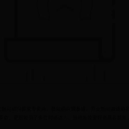
M•A•C魅可绍兴首家专卖店，登陆绍兴银泰城，开业期间邀请
享会，更是吸引了多位时尚达人、当地美妆爱好者慕名前来，