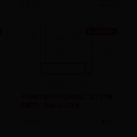
🗓️ 09-30
👁️ 5210
365bet亚洲真人
中国男单世界杯4连冠终结！此前四届
樊振东三连冠+马龙夺冠！
8
🗓️ 01-09
👁️ 1079