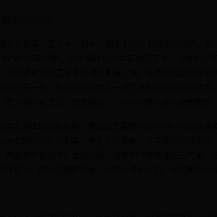
"擦出时尚火花
统文化底蕴，是水乡、桥乡、酒乡和石文化的杰出代表，有"
布街”到“布满全球”，以中国轻纺大本营闻名于世，自此绍兴
。绍兴银泰城则是水乡的潮流聚集之地，各路时尚品牌和潮流达
陆绍兴第一站，旨在为绍兴注入一股艺术彩妆的时尚新活力
，更为绍兴新添又一潮流地标——M•A•C魅可绍兴银泰城店
城店实力演绎玩色新技能，携新品尤雾弹POWDER KISS丝
M•A•C魅可全新尤雾弹，拥有雾面膏体，尽显哑光丝绒质感
，高级感不言而喻；温雅一抿，甜蜜的气息荡漾在空气里，
哑光拔干、唇纹生硬的窘境，一抹丝滑无负担，轻松晕染出