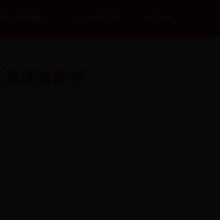
65bet亚洲真人
beat365倍率
365500
又添潮流新坐