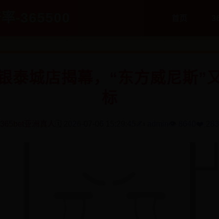
率-365500
首页
3
绍兴银泰城店揭幕，“东方威尼斯”
标
365bet亚洲真人
🗓️ 2026-07-06 15:29:45
✍️ admin
👁️ 8640
❤️ 283