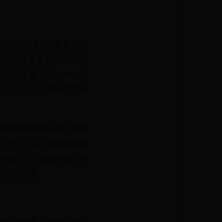
东方威尼斯"的美誉。如
和中国乃至世界的时尚艺
人汇集于此。M•A•C
，与这座历久弥新的艺术
。
缎柔雾唇膏魅惑来袭，重新
。轻巧一抹，双唇即刻幻
若有若无，欲罢不能。全
高级轻烟唇。