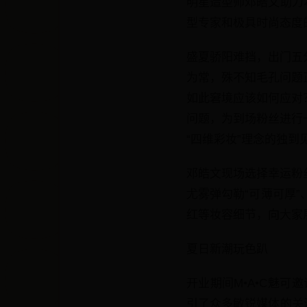
明星造型师邓皓文助力
型专家和极具时尚态度
盛夏骄阳难挡，出门五
为常，殊不知毛孔问题
如此窘境应该如何应对
问题，为到场粉丝进行
“四维彩妆”理念的独
邓皓文现场选择幸运粉丝
尤雾弹勾勒“可薄可厚”
红等妆容细节，向大家
夏日新潮玩色趴
开业期间M•A•C魅
引了众多敏锐媒体的关