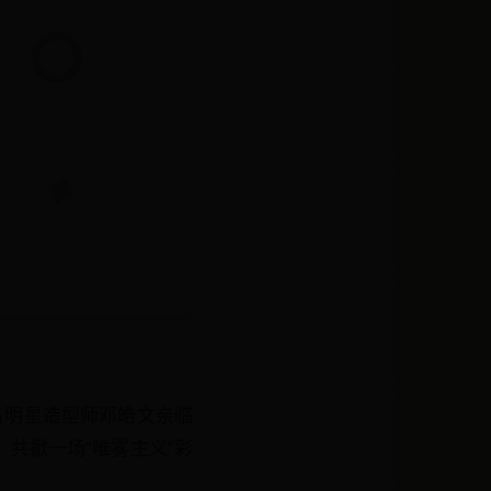
知名明星造型师邓皓文亲临
共掀一场“唯雾主义”彩