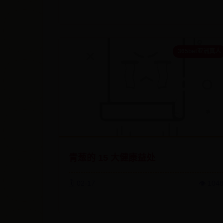
365bet亚洲真人
青葱的 15 大健康益处
🗓️ 02-17
👁️ 104