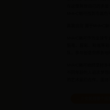
在这里释放自己的多面
M•A•C魅可找到专属
真我自信 源于M•A•C
M•A•C魅可作为全
唇膏、唇彩、粉底等彩
队，参与创造世界各地
M•A•C魅可始终坚
不同年龄的人追求梦想
的艺术家们合作，坚持
← 少女前线哪个扭