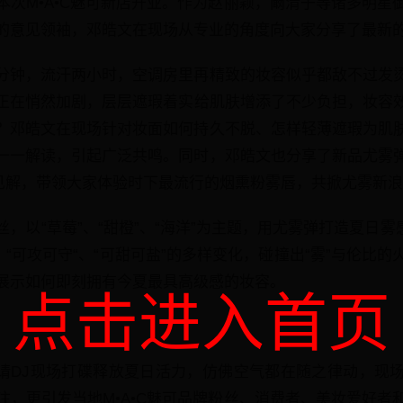
本次M•A•C魅可新店开业。作为赵丽颖，阚清子等诸多明星
的意见领袖，邓皓文在现场从专业的角度向大家分享了最新
分钟，流汗两小时，空调房里再精致的妆容似乎都敌不过发
正在悄然加剧，层层遮瑕着实给肌肤增添了不少负担，妆容
？邓皓文在现场针对妆面如何持久不脱、怎样轻薄遮瑕为肌
一一解读，引起广泛共鸣。同时，邓皓文也分享了新品尤雾
到见解，带领大家体验时下最流行的烟熏粉雾唇，共掀尤雾新
，以“草莓”、“甜橙”、“海洋”为主题，用尤雾弹打造夏日雾
、“可攻可守“、“可甜可盐”的多样变化，碰撞出“雾”与伦比
展示如何即刻拥有今夏最具高级感的妆容。
点击进入首页
可邀请DJ现场打碟释放夏日活力，仿佛空气都在随之律动，现
注，更引发当地M•A•C魅可品牌粉丝、消费者、美妆爱好者