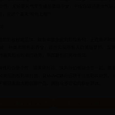
个性，无论是元气学生或是清甜少女，干练白领还是帅气逼
色号，在这个夏天“玩色上瘾”！
魅可
球专业的彩妆权威品牌，拥有丰富全面的彩妆系列，上百款不同
妆，种类丰富色彩齐全，旨在实现所有人的美丽梦想。且
时装秀后台的流行趋势，掌握最前沿美妆资讯。
持多样性和自我个性，追求将时尚、快乐与幻想融合在一起，尊
和美丽的权利和自由。且M•A•C魅可活跃于创造彩妆趋势，
不断研发和大胆创新产品，拥有众多忠实的粉丝群体。
蛋角色好 最全扭蛋枪娘推荐
逆水寒手游怎么卖铜钱换RMB