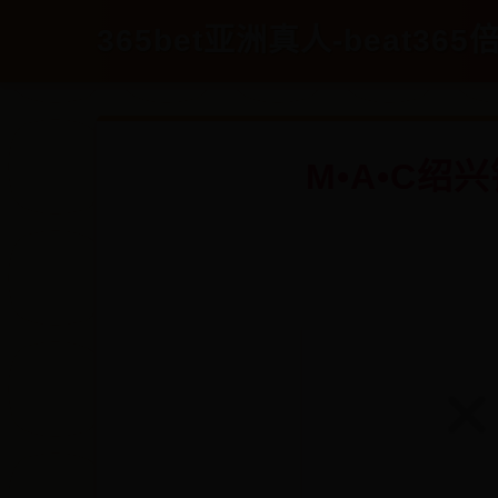
365bet亚洲真人-beat365倍
M•A•C