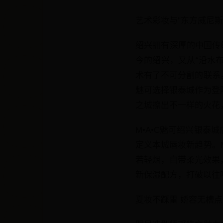
艺术彩妆与"东方威尼斯
绍兴拥有深厚的中国传
今的绍兴，又从“沿水
术有了不可分割的联系
魅可选择银泰城作为登
之城擦出不一样的火花
M•A•C魅可绍兴银泰
定义本城唇妆新趋势。
若轻烟，自带柔光效果
新保湿配方，打破以往
夏妆不踩雷 娇容无槽点