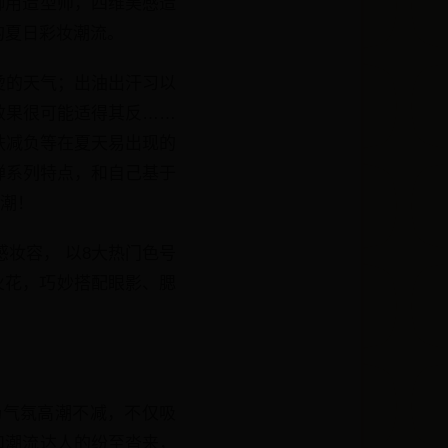
御用造型师，四维美感造
的夏日彩妆潮流。
烫的天气；出油出汗习以
效果很可能适得其反……
肤减负等在夏天易出现的
弹系列特点，和自己基于
浪潮！
感妆容， 以8大热门色号
的火花，巧妙搭配眼影、腮
场气氛高潮不减，不仅吸
和潮流达人的纷至沓来，