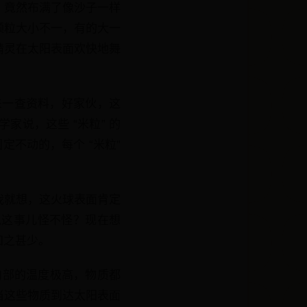
，竟然布满了像沙子一样
颗粒大小不一，有的大一
精灵在太阳表面欢快地舞
来一查资料，好家伙，这
家说，这些 “米粒” 的
定不动的，每个 “米粒”
我就想，这火球表面肯定
说这事儿怪不怪？现在想
知之甚少。
内部的温度极高，物质都
当这些物质到达太阳表面