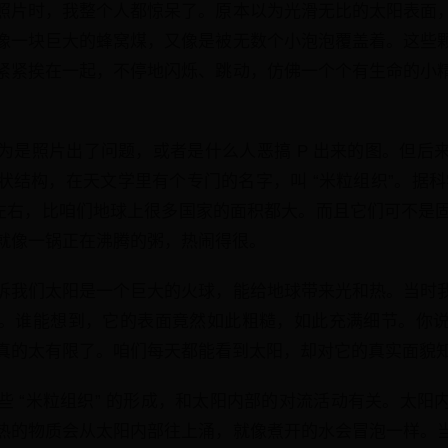
照片时，我整个人都惊呆了。原本以为光滑无比的太阳表面
像一块巨大的蜂窝煤，又像是被无数个小泡泡覆盖着。这些
紧紧挨在一起，不停地闪烁、跳动，仿佛一个个有生命的小
为是照片出了问题，或者是什么人恶搞 P 出来的图。但后
结构，在天文学里有个专门的名字，叫 “米粒组织”。据科学
千米左右，比咱们地球上很多国家的面积都大。而且它们可不是固
就像一锅正在沸腾的粥，热闹得很。
诉我们太阳是一个巨大的火球，能给地球带来光和热。当时
。谁能想到，它的表面竟然如此粗糙，如此充满细节。你
真的太有限了。咱们每天都能看到太阳，却对它的真实面貌
些 “米粒组织” 的形成，和太阳内部的对流活动有关。太阳
热的物质会从太阳内部往上涌，就像煮开的水会冒泡一样。