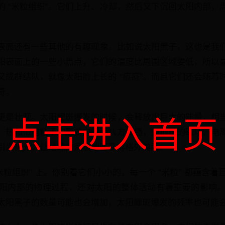
的 “米粒组织”。它们上升、冷却，然后又下沉回太阳内部，
太阳表面还有一些其他的有趣现象。比如说太阳黑子，这也是我
阳表面上的一些小黑点，它们的温度比周围区域要低，所以
又成群结队，就像太阳脸上长的 “痘痘”。而且它们还会随着
奇。
更是壮观。太阳耀斑爆发的时候，会释放出巨大的能量，相
点击进入首页
、热和带电粒子的形式向四面八方传播，对地球的磁场、电
引发极光，让地球的两极地区变得格外美丽。
米粒组织” 上。你别看它们小小的，每一个 “米粒” 都蕴含
阳内部的物理过程，还对太阳的整体活动有着重要的影响。比
太阳黑子的数量可能也会增加，太阳耀斑爆发的频率也可能