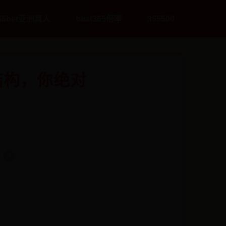
65bet亚洲真人
beat365倍率
365500
结构，你绝对