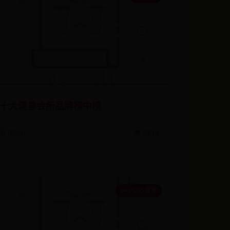
十大健身会所品牌榜中榜
🗓️ 02-07
👁️ 2214
beat365倍率