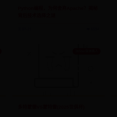
Python编程，为何舍弃Apache？揭秘
背后技术选择之谜
2
🗓️ 07-21
👁️ 6594
365bet亚洲真人
多特蒙德VS蒙特雷(2025世俱杯)