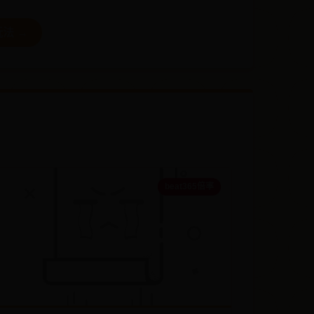
法 →
beat365倍率