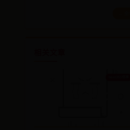
← 
相关文章
beat365倍率