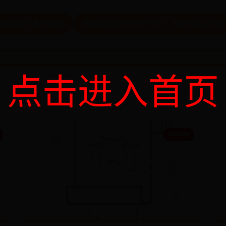
全世界逗比搞笑歌曲
微信里双击会发生什么？原来有这么多玩
点击进入首页
365500