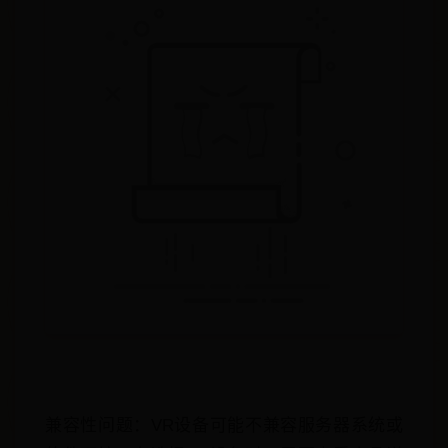
兼容性问题：VR设备可能不兼容服务器系统或