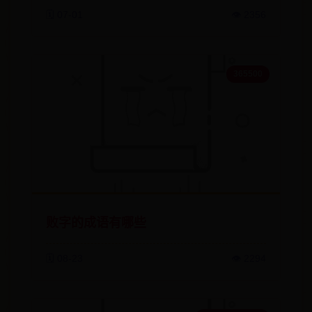
🗓️ 07-01
👁️ 2356
365500
败字的成语有哪些
🗓️ 08-23
👁️ 2294