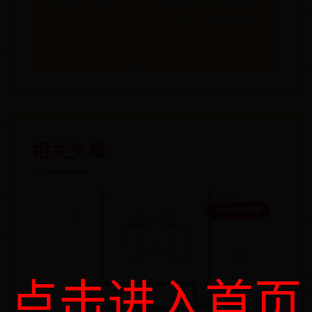
Grande《the
小熊早教机 儿童故事机
eternal
优比书包 宝宝的好伙伴
sunshine》巡
→
演
相关文章
beat365倍率
点击进入首页