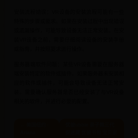
安装流程错误：VR设备的安装流程可能有一些
特殊的步骤或要求。如果在安装过程中出现错误
或遗漏操作，可能导致设备无法正常安装。在安
装VR设备之前，需要仔细阅读设备的安装手册
或指南，并按照要求进行操作。
服务器端软件问题：某些VR设备需要在服务器
端安装特定的软件或插件。如果服务器未安装相
应的软件或插件，可能会导致设备无法正常安
装。需要确认服务器是否已经安装了与VR设备
相关的软件，并进行必要的配置。
← 美国纽约 ·
优彼ubbie 亲子熊三代
Ariana
捉迷藏 优彼书包 宝贝家