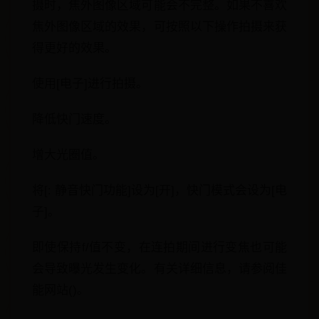
摄时，焦外图像区域可能会不完整。如果不喜欢
焦外图像区域的效果，可按照以下操作拍摄来获
得更好的效果。
使用[电子]进行拍摄。
降低快门速度。
增大光圈值。
将[: 静音快门功能]设为[开]，快门模式会设为[电
子]。
即使保持f/值不变，在连拍期间进行变焦也可能
会导致曝光发生变化。有关详细信息，请参阅佳
能网站()。