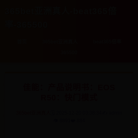
365bet亚洲真人-beat365倍
率-365500
首页
365bet亚洲真人
beat365倍率
365500
佳能：产品说明书：EOS
R50：快门模式
365bet亚洲真人
🗓️ 2025-12-20 03:38:34
✍️ admin
👁️ 8891
❤️ 884