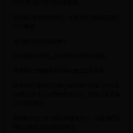
设为[电子前帘]时的注意事项
使用[]与使用[]或[]相比，前者更有可能出现相机
抖动模糊。
设为[电子]时的注意事项
因拍摄条件而异，连拍速度也可能会变慢。
快速移动的被摄体的图像可能会显得失真。
如果在P (程序自动曝光)模式或Tv (快门优先自
动曝光)模式下光圈值发生变化，图像可能会缺
少适当的曝光。
使用某些镜头和在某些拍摄条件下，可能会听到
镜头对焦和光圈调整的声音。