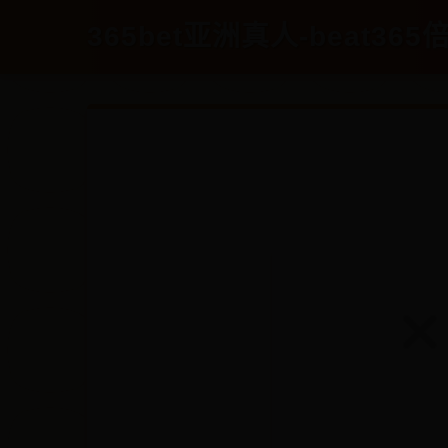
365bet亚洲真人-beat365倍