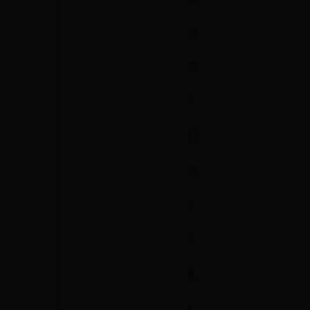
D
E
F
G
H
I
J
K
L